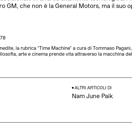
tro GM, che non è la General Motors, ma il suo 
978
nedite, la rubrica “Time Machine” a cura di Tommaso Pagani, ri
ilosofia, arte e cinema prende vita attraverso la macchina de
ALTRI ARTICOLI DI
Nam June Paik