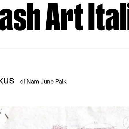
uxus
di
Nam June Paik