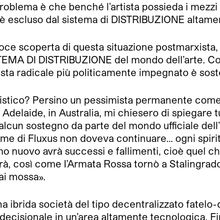
 problema è che benché l’artista possieda i mezzi
i è escluso dal sistema di DISTRIBUZIONE altamen
ce scoperta di questa situazione postmarxista, e
EMA DI DISTRIBUZIONE del mondo dell’arte. Così
rtista radicale più politicamente impegnato è so
tistico? Persino un pessimista permanente co
delaide, in Australia, mi chiesero di spiegare 
a alcun sostegno da parte del mondo ufficiale 
nome di Fluxus non doveva continuare… ogni spir
mo nuovo avrà successi e fallimenti, cioè quel che
à, così come I’Armata Rossa tornò a Stalingrado
ai mossa».
na ibrida società del tipo decentralizzato fatelo-
 decisionale in un’area altamente tecnologica. F