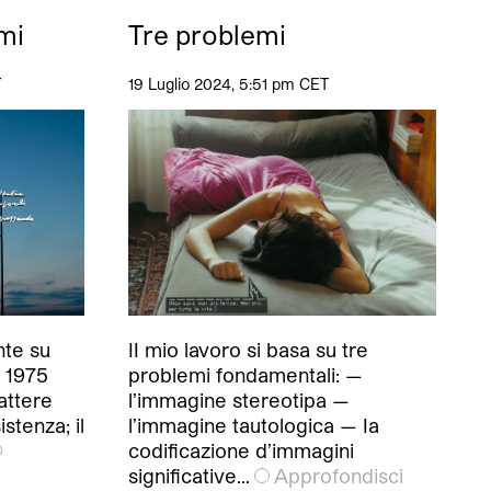
mi
Tre problemi
T
19 Luglio 2024, 5:51 pm CET
II mio lavoro si basa su tre
nte su
problemi fondamentali: —
 1975
l’immagine stereotipa —
attere
l’immagine tautologica — Ia
istenza; il
codificazione d’immagini
significative…
Approfondisci