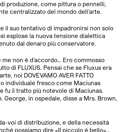
 di produzione, come pittura o pennelli,
te centralizzato del mondo dell’arte.
 il suo tentativo di impadronirsi non solo
 esplose la nuova tensione dialettica
stenuto dal denaro più conservatore.
me me non è d’accordo… Ero commosso
tutto di FLUXUS. Pensai che se Fluxus era
dell’arte, noi DOVEVAMO AVER FATTO
ito individuale fresco come Maciunas
 fu il tratto più notevole di Maciunas.
. George, in ospedale, disse a Mrs. Brown,
da-voi di distribuzione, e della necessità
inché possiamo dire «II piccolo é bello»…