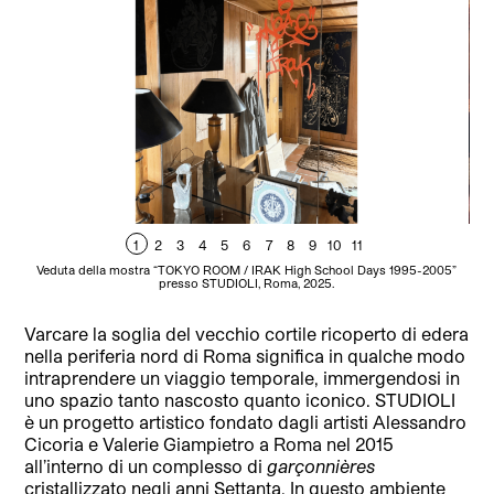
1
2
3
4
5
6
7
8
9
10
11
Veduta della mostra “TOKYO ROOM / IRAK High School Days 1995-2005”
Ve
presso STUDIOLI, Roma, 2025.
Varcare la soglia del vecchio cortile ricoperto di edera
nella periferia nord di Roma significa in qualche modo
intraprendere un viaggio temporale, immergendosi in
uno spazio tanto nascosto quanto iconico. STUDIOLI
è un progetto artistico fondato dagli artisti Alessandro
Cicoria e Valerie Giampietro a Roma nel 2015
all’interno di un complesso di
garçonnières
cristallizzato negli anni Settanta. In questo ambiente