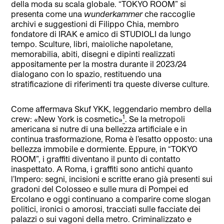
della moda su scala globale. “TOKYO ROOM” si
presenta come una
wunderkammer
che raccoglie
archivi e suggestioni di Filippo Chia, membro
fondatore di IRAK e amico di STUDIOLI da lungo
tempo. Sculture, libri, maioliche napoletane,
memorabilia, abiti, disegni e dipinti realizzati
appositamente per la mostra durante il 2023/24
dialogano con lo spazio, restituendo una
stratificazione di riferimenti tra queste diverse culture.
Come affermava Skuf YKK, leggendario membro della
1
crew: «New York is cosmetic»
. Se la metropoli
americana si nutre di una bellezza artificiale e in
continua trasformazione, Roma è l’esatto opposto: una
bellezza immobile e dormiente. Eppure, in “TOKYO
ROOM”, i graffiti diventano il punto di contatto
inaspettato. A Roma, i graffiti sono antichi quanto
l’Impero: segni, incisioni e scritte erano già presenti sui
gradoni del Colosseo e sulle mura di Pompei ed
Ercolano e oggi continuano a comparire come slogan
politici, ironici o amorosi, tracciati sulle facciate dei
palazzi o sui vagoni della metro. Criminalizzato e