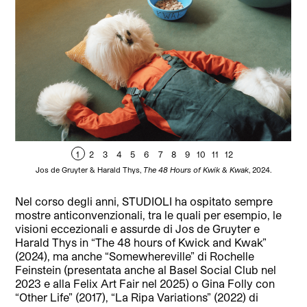
1
2
3
4
5
6
7
8
9
10
11
12
Jos de Gruyter & Harald Thys,
The 48 Hours of Kwik & Kwak
, 2024.
Nel corso degli anni, STUDIOLI ha ospitato sempre
mostre anticonvenzionali, tra le quali per esempio, le
visioni eccezionali e assurde di Jos de Gruyter e
Harald Thys in “The 48 hours of Kwick and Kwak”
(2024), ma anche “Somewhereville” di Rochelle
Feinstein (presentata anche al Basel Social Club nel
2023 e alla Felix Art Fair nel 2025) o Gina Folly con
“Other Life” (2017), “La Ripa Variations” (2022) di