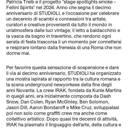
Patricia Treib e il progetto “stage spotlights smoke –
Fellini Spirits” nel 2024. Anno che segna il decimo
anniversario di STUDIOLI, e l’occasione per celebrare
un decennio di scambi e connessioni tra artiste,
curatori e creative provenienti da tutto il mondo in
un’atmosfera dalle luci vintage, il letto a baldacchino e
la vasca da bagno in travertino, che rendono ogni
serata di festa trascorsa lì un momento per connettersi
e respirare lontano dalla frenesia di una Roma che non
dorme mai.
Per favorire questa sensazione di sospensione e dare
il via al decimo anniversario, STUDIOLI ha organizzato
una mostra ispirata al rapporto tra la cultura romana e
la scena underground newyorkese della fine degli
anni Novanta. La crew IRAK, fondata da Kunle Martins
in quegli anni, era inizialmente composta da Dash
Snow, Dan Colen, Ryan McGinley, Ben Solomon,
Jason Dill, Aaron Bondaroff e Mike Cruz, sviluppatasi
poi non solo come graffiti crew ma anche come
collettivo artistico. Dopo quasi tre decenni di attività,
IRAK ha plasmato il linguaggio dell’arte, della cultura e