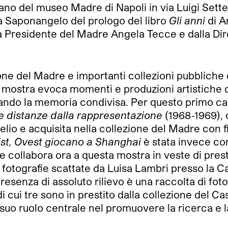
iano del museo Madre di Napoli in via Luigi Sett
sa Saponangelo del prologo del libro
Gli anni
di A
alla Presidente del Madre Angela Tecce e dalla Di
ione del Madre e importanti collezioni pubbliche e
mostra evoca momenti e produzioni artistiche di 
rando la memoria condivisa. Per questo primo ca
e distanze dalla rappresentazione
(1968-1969), 
elio e acquisita nella collezione del Madre con
Est, Ovest giocano a Shanghai
è stata invece co
 collabora ora a questa mostra in veste di pres
fotografie scattate da Luisa Lambri presso la Ca
senza di assoluto rilievo è una raccolta di foto
di cui tre sono in prestito dalla collezione del Ca
suo ruolo centrale nel promuovere la ricerca e l