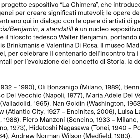
l progetto espositivo “La Chimera”, che introdu
nei per creare significati mutevoli; le opere d
trano qui in dialogo con le opere di artisti di g
cis/Benjamin, a standstill
è un nucleo espositivo
s e il filosofo tedesco Walter Benjamin, portando 
is Brinkmanis e Valentina Di Rosa. Il museo Madr
l, per celebrare il centenario dell’incontro tra i
ali per l’evoluzione del concetto di Storia, la de
 1932 – 1990), Oli Bonzanigo (Milano, 1989), Ben
co Del Vecchio (Napoli, 1977), Maria Adele Del 
 (Valladolid, 1965), Nan Goldin (Washington, 1953
 (Atlantic City, 1927 – Encinitas, 2006), Luisa
ia, 1988), Piero Manzoni (Soncino, 1933 – Milano
o, 1973), Hidetoshi Nagasawa (Tonei, 1940 – Pon
64), Andrew Norman Wilson (Medfield, 1983).