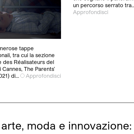
un percorso serrato tra
Approfondisci
merose tappe
nali, tra cui la sezione
e des Réalisateurs del
di Cannes, The Parents’
21) di…
Approfondisci
a arte, moda e innovazione