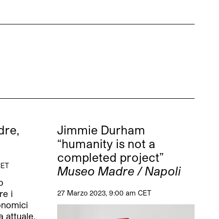
dre,
Jimmie Durham
“humanity is not a
completed project”
CET
Museo Madre / Napoli
o
re i
27 Marzo 2023, 9:00 am CET
conomici
 attuale,