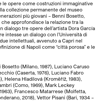
ce le opere come costruzioni immaginative
ella collezione permanente del museo
enerazioni più giovani – Benni Bosetto,
 che approfondisce la relazione tra la
in dialogo tre opere dell’artista Dora García
e intesse un dialogo con l’Università di
 due intellettuali, avvenuto a Capri nel
finizione di Napoli come “città porosa” e le
ni Bosetto (Milano, 1987), Luciano Caruso
Vecchio (Caserta, 1976), Luciano Fabro
), Helena Hladilová (Kroměříž, 1983),
 Lambri (Como, 1969), Mark Leckey
, 1963), Francesco Matarrese (Molfetta,
derano, 2018), Vettor Pisani (Bari, 1934 –