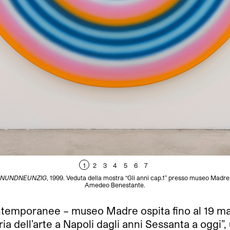
1
2
3
4
5
6
7
NUNDNEUNZIG
, 1999. Veduta della mostra “Gli anni cap.1” presso museo Madr
Amedeo Benestante.
temporanee – museo Madre ospita fino al 19 mag
toria dell’arte a Napoli dagli anni Sessanta a ogg