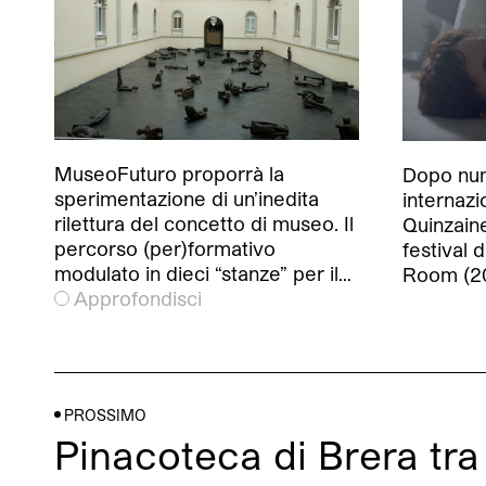
MuseoFuturo proporrà la
Dopo nu
sperimentazione di un’inedita
internazio
rilettura del concetto di museo. Il
Quinzain
percorso (per)formativo
festival 
modulato in dieci “stanze” per il…
Room (20
Approfondisci
PROSSIMO
Pinacoteca di Brera tr