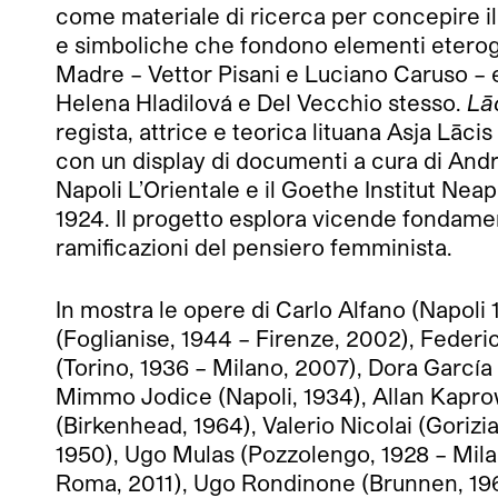
come materiale di ricerca per concepire i
e simboliche che fondono elementi eteroge
Madre – Vettor Pisani e Luciano Caruso – en
Helena Hladilová e Del Vecchio stesso.
Lā
regista, attrice e teorica lituana Asja Lāci
con un display di documenti a cura di Andr
Napoli L’Orientale e il Goethe Institut Neape
1924. Il progetto esplora vicende fondament
ramificazioni del pensiero femminista.
In mostra le opere di Carlo Alfano (Napoli
(Foglianise, 1944 – Firenze, 2002), Federi
(Torino, 1936 – Milano, 2007), Dora García
Mimmo Jodice (Napoli, 1934), Allan Kaprow
(Birkenhead, 1964), Valerio Nicolai (Goriz
1950), Ugo Mulas (Pozzolengo, 1928 – Milan
Roma, 2011), Ugo Rondinone (Brunnen, 19