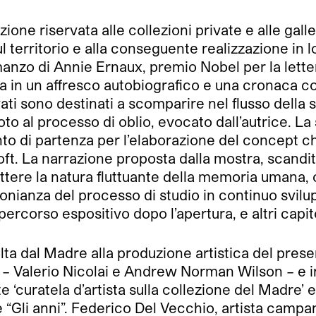
ione riservata alle collezioni private e alle gal
ul territorio e alla conseguente realizzazione in l
romanzo di Annie Ernaux, premio Nobel per la lette
 in un affresco autobiografico e una cronaca cor
ati sono destinati a scomparire nel flusso della 
to al processo di oblio, evocato dall’autrice. L
to di partenza per l’elaborazione del concept che
Loft. La narrazione proposta dalla mostra, scand
ettere la natura fluttuante della memoria umana,
nianza del processo di studio in continuo sviluppo
ercorso espositivo dopo l’apertura, e altri capito
ta dal Madre alla produzione artistica del presen
 – Valerio Nicolai e Andrew Norman Wilson – e in
curatela d’artista sulla collezione del Madre’ e
 “Gli anni”. Federico Del Vecchio, artista campan