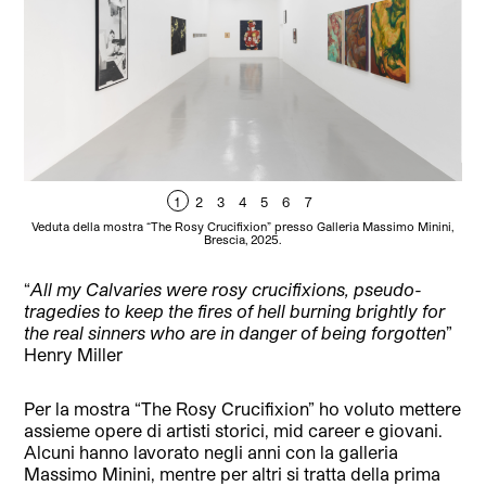
1
2
3
4
5
6
7
Veduta della mostra “The Rosy Crucifixion” presso Galleria Massimo Minini,
Ve
Brescia, 2025.
“
All my Calvaries were rosy crucifixions, pseudo-
tragedies to keep the fires of hell burning brightly for
the real sinners who are in danger of being forgotten
”
Henry Miller
Per la mostra “The Rosy Crucifixion” ho voluto mettere
assieme opere di artisti storici, mid career e giovani.
Alcuni hanno lavorato negli anni con la galleria
Massimo Minini, mentre per altri si tratta della prima