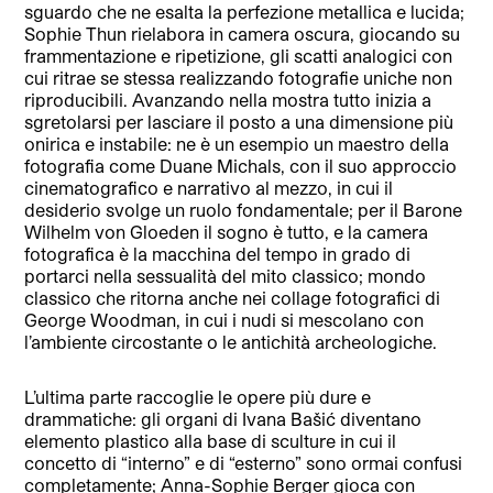
sguardo che ne esalta la perfezione metallica e lucida;
Sophie Thun rielabora in camera oscura, giocando su
frammentazione e ripetizione, gli scatti analogici con
cui ritrae se stessa realizzando fotografie uniche non
riproducibili. Avanzando nella mostra tutto inizia a
sgretolarsi per lasciare il posto a una dimensione più
onirica e instabile: ne è un esempio un maestro della
fotografia come Duane Michals, con il suo approccio
cinematografico e narrativo al mezzo, in cui il
desiderio svolge un ruolo fondamentale; per il Barone
Wilhelm von Gloeden il sogno è tutto, e la camera
fotografica è la macchina del tempo in grado di
portarci nella sessualità del mito classico; mondo
classico che ritorna anche nei collage fotografici di
George Woodman, in cui i nudi si mescolano con
l’ambiente circostante o le antichità archeologiche.
L’ultima parte raccoglie le opere più dure e
drammatiche: gli organi di Ivana Bašić diventano
elemento plastico alla base di sculture in cui il
concetto di “interno” e di “esterno” sono ormai confusi
completamente; Anna-Sophie Berger gioca con