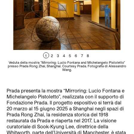
1
2
3
4
5
6
7
8
Veduta della mostra “Mirroring: Lucio Fontana and Michelangelo Pistoletto”
Mi
presso Prada Rong Zhai, Shanghai. Courtesy Prada. Fotografia di Alessandro
P
Wang.
Ve
pre
Prada presenta la mostra “Mirroring: Lucio Fontana e
Michelangelo Pistoletto”, realizzata con il supporto di
Fondazione Prada. Il progetto espositivo si terrà dal
20 marzo al 15 giugno 2025 a Shanghai negli spazi di
Prada Rong Zhai, la residenza storica del 1918
restaurata da Prada e riaperta nel 2017. La visione
curatoriale di Sook-Kyung Lee, direttrice della
Whitworth, parte dell’Università di Manchester, è stata