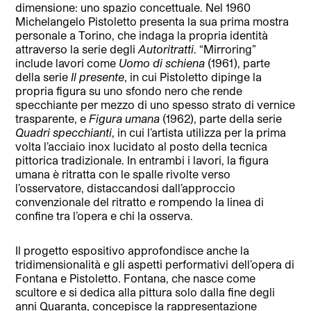
dimensione: uno spazio concettuale. Nel 1960
Michelangelo Pistoletto presenta la sua prima mostra
personale a Torino, che indaga la propria identità
attraverso la serie degli
Autoritratti
. “Mirroring”
include lavori come
Uomo di schiena
(1961), parte
della serie
Il presente
, in cui Pistoletto dipinge la
propria figura su uno sfondo nero che rende
specchiante per mezzo di uno spesso strato di vernice
trasparente, e
Figura umana
(1962), parte della serie
Quadri specchianti
, in cui l’artista utilizza per la prima
volta l’acciaio inox lucidato al posto della tecnica
pittorica tradizionale. In entrambi i lavori, la figura
umana è ritratta con le spalle rivolte verso
l’osservatore, distaccandosi dall’approccio
convenzionale del ritratto e rompendo la linea di
confine tra l’opera e chi la osserva.
Il progetto espositivo approfondisce anche la
tridimensionalità e gli aspetti performativi dell’opera di
Fontana e Pistoletto. Fontana, che nasce come
scultore e si dedica alla pittura solo dalla fine degli
anni Quaranta, concepisce la rappresentazione