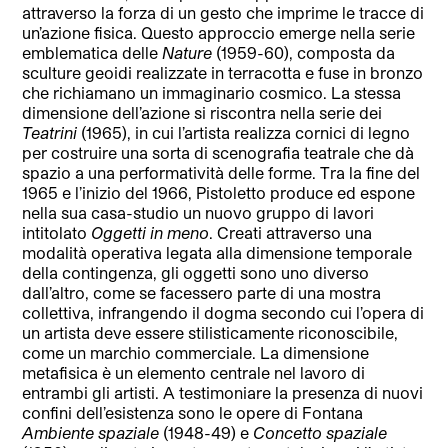
attraverso la forza di un gesto che imprime le tracce di
un’azione fisica. Questo approccio emerge nella serie
emblematica delle
Nature
(1959-60), composta da
sculture geoidi realizzate in terracotta e fuse in bronzo
che richiamano un immaginario cosmico. La stessa
dimensione dell’azione si riscontra nella serie dei
Teatrini
(1965), in cui l’artista realizza cornici di legno
per costruire una sorta di scenografia teatrale che dà
spazio a una performatività delle forme. Tra la fine del
1965 e l’inizio del 1966, Pistoletto produce ed espone
nella sua casa-studio un nuovo gruppo di lavori
intitolato
Oggetti in meno
. Creati attraverso una
modalità operativa legata alla dimensione temporale
della contingenza, gli oggetti sono uno diverso
dall’altro, come se facessero parte di una mostra
collettiva, infrangendo il dogma secondo cui l’opera di
un artista deve essere stilisticamente riconoscibile,
come un marchio commerciale. La dimensione
metafisica è un elemento centrale nel lavoro di
entrambi gli artisti. A testimoniare la presenza di nuovi
confini dell’esistenza sono le opere di Fontana
Ambiente spaziale
(1948-49) e
Concetto spaziale