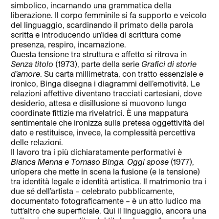
simbolico, incarnando una grammatica della
liberazione. Il corpo femminile si fa supporto e veicolo
del linguaggio, scardinando il primato della parola
scritta e introducendo un’idea di scrittura come
presenza, respiro, incarnazione.
Questa tensione tra struttura e affetto si ritrova in
Senza titolo
(1973), parte della serie
Grafici di storie
d’amore
. Su carta millimetrata, con tratto essenziale e
ironico, Binga disegna i diagrammi dell’emotività. Le
relazioni affettive diventano tracciati cartesiani, dove
desiderio, attesa e disillusione si muovono lungo
coordinate fittizie ma rivelatrici. È una mappatura
sentimentale che ironizza sulla pretesa oggettività del
dato e restituisce, invece, la complessità percettiva
delle relazioni.
Il lavoro tra i più dichiaratamente performativi è
Bianca Menna e Tomaso Binga. Oggi spose
(1977),
un’opera che mette in scena la fusione (e la tensione)
tra identità legale e identità artistica. Il matrimonio tra i
due sé dell’artista – celebrato pubblicamente,
documentato fotograficamente – è un atto ludico ma
tutt’altro che superficiale. Qui il linguaggio, ancora una