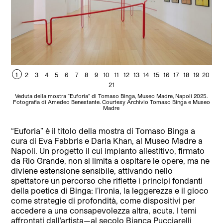
1
2
3
4
5
6
7
8
9
10
11
12
13
14
15
16
17
18
19
20
1
21
Veduta della mostra “Euforia” di Tomaso Binga, Museo Madre, Napoli 2025.
Ve
Fotografia di Amedeo Benestante. Courtesy Archivio Tomaso Binga e Museo
Fot
Madre
“Euforia” è il titolo della mostra di Tomaso Binga a
cura di Eva Fabbris e Daria Khan, al Museo Madre a
Napoli. Un progetto il cui impianto allestitivo, firmato
da Rio Grande, non si limita a ospitare le opere, ma ne
diviene estensione sensibile, attivando nello
spettatore un percorso che riflette i principi fondanti
della poetica di Binga: l’ironia, la leggerezza e il gioco
come strategie di profondità, come dispositivi per
accedere a una consapevolezza altra, acuta. I temi
affrontati dall’artista—al secolo Bianca Pucciarelli