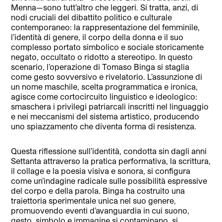
Menna—sono tutt’altro che leggeri. Si tratta, anzi, di
nodi cruciali del dibattito politico e culturale
contemporaneo: la rappresentazione del femminile,
l’identità di genere, il corpo della donna e il suo
complesso portato simbolico e sociale storicamente
negato, occultato o ridotto a stereotipo. In questo
scenario, l’operazione di Tomaso Binga si staglia
come gesto sovversivo e rivelatorio. L’assunzione di
un nome maschile, scelta programmatica e ironica,
agisce come cortocircuito linguistico e ideologico:
smaschera i privilegi patriarcali inscritti nel linguaggio
e nei meccanismi del sistema artistico, producendo
uno spiazzamento che diventa forma di resistenza.
Questa riflessione sull’identità, condotta sin dagli anni
Settanta attraverso la pratica performativa, la scrittura,
il collage e la poesia visiva e sonora, si configura
come un’indagine radicale sulle possibilità espressive
del corpo e della parola. Binga ha costruito una
traiettoria sperimentale unica nel suo genere,
promuovendo eventi d’avanguardia in cui suono,
gesto, simbolo e immagine si contaminano, si