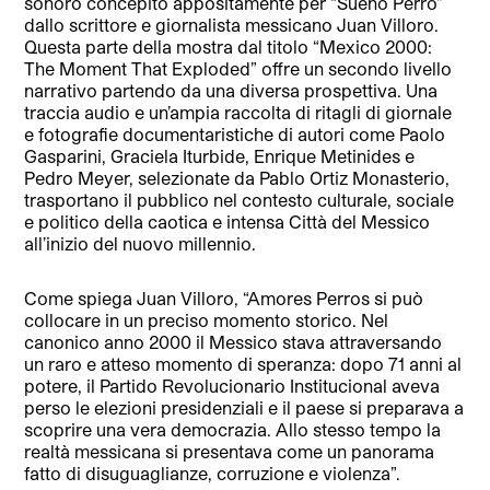
sonoro concepito appositamente per “Sueño Perro”
dallo scrittore e giornalista messicano Juan Villoro.
Questa parte della mostra dal titolo “Mexico 2000:
The Moment That Exploded” offre un secondo livello
narrativo partendo da una diversa prospettiva. Una
traccia audio e un’ampia raccolta di ritagli di giornale
e fotografie documentaristiche di autori come Paolo
Gasparini, Graciela Iturbide, Enrique Metinides e
Pedro Meyer, selezionate da Pablo Ortiz Monasterio,
trasportano il pubblico nel contesto culturale, sociale
e politico della caotica e intensa Città del Messico
all’inizio del nuovo millennio.
Come spiega Juan Villoro, “Amores Perros si può
collocare in un preciso momento storico. Nel
canonico anno 2000 il Messico stava attraversando
un raro e atteso momento di speranza: dopo 71 anni al
potere, il Partido Revolucionario Institucional aveva
perso le elezioni presidenziali e il paese si preparava a
scoprire una vera democrazia. Allo stesso tempo la
realtà messicana si presentava come un panorama
fatto di disuguaglianze, corruzione e violenza”.