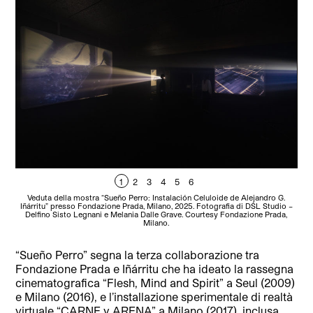
1
2
3
4
5
6
Veduta della mostra “Sueño Perro: Instalación Celuloide de Alejandro G.
V
Iñárritu” presso Fondazione Prada, Milano, 2025. Fotografia di DSL Studio –
Iñá
Delfino Sisto Legnani e Melania Dalle Grave. Courtesy Fondazione Prada,
D
Milano.
“Sueño Perro” segna la terza collaborazione tra
Fondazione Prada e Iñárritu che ha ideato la rassegna
cinematografica “Flesh, Mind and Spirit” a Seul (2009)
e Milano (2016), e l’installazione sperimentale di realtà
virtuale “CARNE y ARENA” a Milano (2017), inclusa