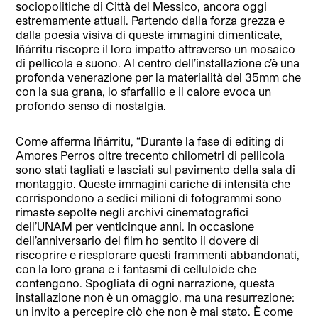
sociopolitiche di Città del Messico, ancora oggi
estremamente attuali. Partendo dalla forza grezza e
dalla poesia visiva di queste immagini dimenticate,
Iñárritu riscopre il loro impatto attraverso un mosaico
di pellicola e suono. Al centro dell’installazione c’è una
profonda venerazione per la materialità del 35mm che
con la sua grana, lo sfarfallio e il calore evoca un
profondo senso di nostalgia.
Come afferma Iñárritu, “Durante la fase di editing di
Amores Perros oltre trecento chilometri di pellicola
sono stati tagliati e lasciati sul pavimento della sala di
montaggio. Queste immagini cariche di intensità che
corrispondono a sedici milioni di fotogrammi sono
rimaste sepolte negli archivi cinematografici
dell’UNAM per venticinque anni. In occasione
dell’anniversario del film ho sentito il dovere di
riscoprire e riesplorare questi frammenti abbandonati,
con la loro grana e i fantasmi di celluloide che
contengono. Spogliata di ogni narrazione, questa
installazione non è un omaggio, ma una resurrezione:
un invito a percepire ciò che non è mai stato. È come