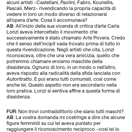
alcuni artisti –Castellani, Paolini, Fabro, Kounellis,
Pascali, Merz– rivendicando la propria capacità di
vedere in loro un modo diverso di relazionarsi
all’opera d’arte. Cosa li accomunava?
AB
: All’inizio della sua vicenda di critica d’arte Carla
Lonzi aveva intercettato il movimento che
successivamente è stato chiamato Arte Povera. Credo
che il senso dell’incipit vada trovato prima di tutto in
questa rivendicazione. Negli artisti che cita, Lonzi
riconosceva, oltre che una vera amicizia, quello che
potremmo chiamare eroismo maschile della
dissidenza. Ognuno di loro, in un modo o nell’altro,
aveva risposto alla radicalità della sfida lanciata con
Autoritratto
. E poi erano tutti comunisti, così come
anche lei. Questo aspetto non era secondario nella
loro pratica. Lonzi si sentiva affine a questa forma di
dissidenza.
FUR
: Non trovi contraddittorio che siano tutti maschi?
AB
: La vostra domanda mi costringe a dire che alcune
figure femminili su cui lei aveva puntato per
raggiungere il riconoscimento reciproco –così lei lo