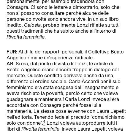
personalmente, per esempio tradendola con
Consagra. Ci sono le lettere a dimostrarlo, solo che
non si possono consultare perché alcune delle
persone coinvolte sono ancora vive. In un suo libro
inedito,
Gelosia
, probabilmente Lonzi riflette su tutti
questi tradimenti che ha subito anche all’interno di
Rivolta femminile
.
FUR
: Al di là dei rapporti personali, il Collettivo Beato
Angelico rimane un’esperienza radicale.
AB
: Sì ma, dal punto di vista di Lonzi, le artiste di
Beato Angelico erano ancora troppo in dialogo col
mercato. Questo conflitto derivava anche da una
differenza di ordine sociale. Carla Accardi per il suo
femminismo era stata sospesa dall’insegnamento e
aveva rischiato la povertà; perciò certo che voleva
guadagnare e mantenersi! Carla Lonzi invece si era
accordata con Consagra perché fosse lui a
mantenerla. La stessa cosa avvenne con Laura Lepetit
nell’editoria. Tenendo fede al precetto “comunichiamo
4
solo con donne”,
Lonzi voleva autoprodurre tutti i
libri di
Rivolta femminile
, invece Laura Lepetit voleva