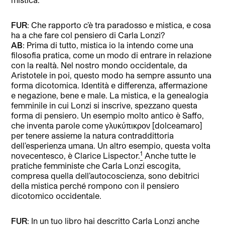
FUR
: Che rapporto c’è tra paradosso e mistica, e cosa
ha a che fare col pensiero di Carla Lonzi?
AB
: Prima di tutto, mistica io la intendo come una
filosofia pratica, come un modo di entrare in relazione
con la realtà. Nel nostro mondo occidentale, da
Aristotele in poi, questo modo ha sempre assunto una
forma dicotomica. Identità e differenza, affermazione
e negazione, bene e male. La mistica, e la genealogia
femminile in cui Lonzi si inscrive, spezzano questa
forma di pensiero. Un esempio molto antico è Saffo,
che inventa parole come γλυκύπικρον [dolceamaro]
per tenere assieme la natura contraddittoria
dell’esperienza umana. Un altro esempio, questa volta
1
novecentesco, è Clarice Lispector.
Anche tutte le
pratiche femministe che Carla Lonzi escogita,
compresa quella dell’autocoscienza, sono debitrici
della mistica perché rompono con il pensiero
dicotomico occidentale.
FUR
: In un tuo libro hai descritto Carla Lonzi anche