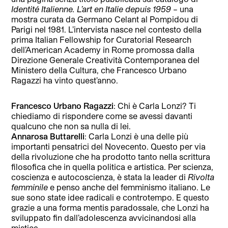
Identité Italienne. L’art en Italie depuis 1959
– una
mostra curata da Germano Celant al Pompidou di
Parigi nel 1981. L’intervista nasce nel contesto della
prima Italian Fellowship for Curatorial Research
dell’American Academy in Rome promossa dalla
Direzione Generale Creatività Contemporanea del
Ministero della Cultura, che Francesco Urbano
Ragazzi ha vinto quest’anno.
Francesco Urbano Ragazzi
: Chi è Carla Lonzi? Ti
chiediamo di rispondere come se avessi davanti
qualcuno che non sa nulla di lei.
Annarosa Buttarelli
: Carla Lonzi è una delle più
importanti pensatrici del Novecento. Questo per via
della rivoluzione che ha prodotto tanto nella scrittura
filosofica che in quella politica e artistica. Per scienza,
coscienza e autocoscienza, è stata la leader di
Rivolta
femminile
e penso anche del femminismo italiano. Le
sue sono state idee radicali e controtempo. E questo
grazie a una forma mentis paradossale, che Lonzi ha
sviluppato fin dall’adolescenza avvicinandosi alla
mistica.