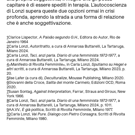
capitare è di essere spediti in terapia. L’autocoscienza
di Lonzi supera queste due opzioni ormai in crisi
profonda, aprendo la strada a una forma di relazione
che è anche soggettivazione.
1
Clarice Lispector,
A Paixão segundo G.H.
, Editora do Autor, Rio de
Janeiro 1964
2
Carla Lonzi,
Autoritratto
, a cura di Annarosa Buttarelli, La Tartaruga,
Milano 2024.
3
Carla Lonzi,
Taci, anzi parla. Diario di una femminista 1972-1977
, a
cura di Annarosa Buttarelli, La Tartaruga, Milano 2024.
4
«Manifesto di Rivolta Femminile», in Carla Lonzi,
Sputiamo su Hegel e
altri scritti
, a cura di Annarosa Buttarelli, La Tartaruga, Milano 2023, p.
20.
5
Ilse Lafer (a cura di),
Deculturalize
, Mousse Publishing, Milano 2020.
6
Giovanni della Croce,
Salita del monte Carmelo
, Edizioni OCD, Roma
2020.
7
Susan Sontag,
Against Interpretation
, Farrar, Straus and Giroux, New
York 1966.
8
Carla Lonzi,
Taci, anzi parla. Diario di una femminista 1972-1977
, a
cura di Annarosa Buttarelli, La Tartaruga, Milano 2024, p. 1011.
9
AA.VV.,
È già politica
, Scritti di Rivolta Femminile, Milano 1977.
10
Carla Lonzi,
Vai Pure. Dialogo con Pietro Consagra
, Scritti di Rivolta
Femminile, Milano 1980.