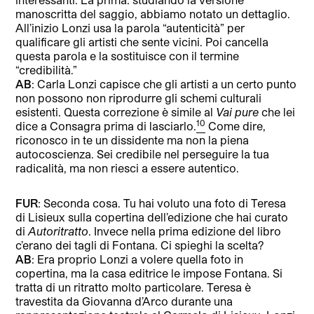
manoscritta del saggio, abbiamo notato un dettaglio.
All’inizio Lonzi usa la parola “autenticità” per
qualificare gli artisti che sente vicini. Poi cancella
questa parola e la sostituisce con il termine
“credibilità.”
AB
: Carla Lonzi capisce che gli artisti a un certo punto
non possono non riprodurre gli schemi culturali
esistenti. Questa correzione è simile al
Vai pure
che lei
10
dice a Consagra prima di lasciarlo.
Come dire,
riconosco in te un dissidente ma non la piena
autocoscienza. Sei credibile nel perseguire la tua
radicalità, ma non riesci a essere autentico.
FUR
: Seconda cosa. Tu hai voluto una foto di Teresa
di Lisieux sulla copertina dell’edizione che hai curato
di
Autoritratto
. Invece nella prima edizione del libro
c’erano dei tagli di Fontana. Ci spieghi la scelta?
AB
: Era proprio Lonzi a volere quella foto in
copertina, ma la casa editrice le impose Fontana. Si
tratta di un ritratto molto particolare. Teresa è
travestita da Giovanna d’Arco durante una