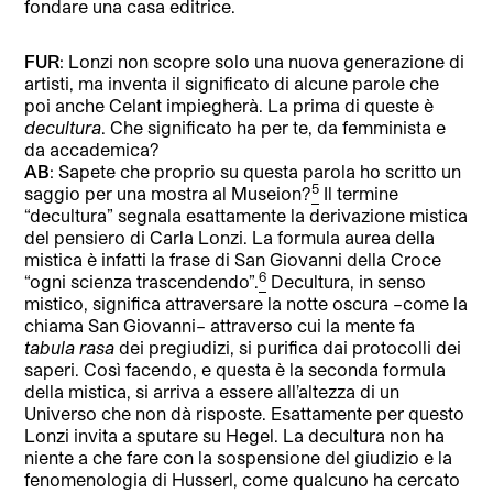
fondare una casa editrice.
FUR
: Lonzi non scopre solo una nuova generazione di
artisti, ma inventa il significato di alcune parole che
poi anche Celant impiegherà. La prima di queste è
decultura
. Che significato ha per te, da femminista e
da accademica?
AB
: Sapete che proprio su questa parola ho scritto un
5
saggio per una mostra al Museion?
Il termine
“decultura” segnala esattamente la derivazione mistica
del pensiero di Carla Lonzi. La formula aurea della
mistica è infatti la frase di San Giovanni della Croce
6
“ogni scienza trascendendo”.
Decultura, in senso
mistico, significa attraversare la notte oscura –come la
chiama San Giovanni– attraverso cui la mente fa
tabula rasa
dei pregiudizi, si purifica dai protocolli dei
saperi. Così facendo, e questa è la seconda formula
della mistica, si arriva a essere all’altezza di un
Universo che non dà risposte. Esattamente per questo
Lonzi invita a sputare su Hegel. La decultura non ha
niente a che fare con la sospensione del giudizio e la
fenomenologia di Husserl, come qualcuno ha cercato