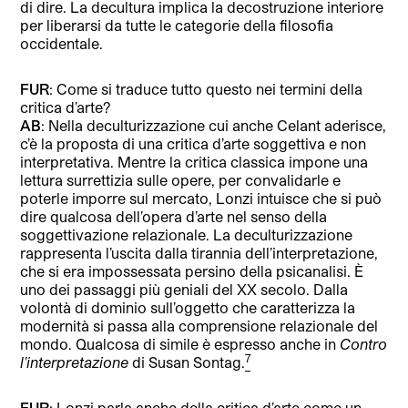
di dire. La decultura implica la decostruzione interiore
per liberarsi da tutte le categorie della filosofia
occidentale.
FUR
: Come si traduce tutto questo nei termini della
critica d’arte?
AB
: Nella deculturizzazione cui anche Celant aderisce,
c’è la proposta di una critica d’arte soggettiva e non
interpretativa. Mentre la critica classica impone una
lettura surrettizia sulle opere, per convalidarle e
poterle imporre sul mercato, Lonzi intuisce che si può
dire qualcosa dell’opera d’arte nel senso della
soggettivazione relazionale. La deculturizzazione
rappresenta l’uscita dalla tirannia dell’interpretazione,
che si era impossessata persino della psicanalisi. È
uno dei passaggi più geniali del XX secolo. Dalla
volontà di dominio sull’oggetto che caratterizza la
modernità si passa alla comprensione relazionale del
mondo. Qualcosa di simile è espresso anche in
Contro
7
l’interpretazione
di Susan Sontag.
FUR
: Lonzi parla anche della critica d’arte come un