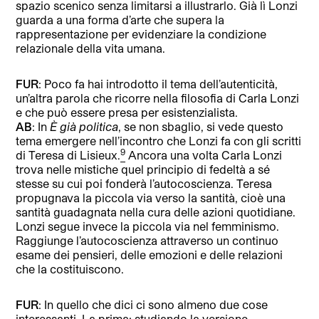
spazio scenico senza limitarsi a illustrarlo. Già lì Lonzi
guarda a una forma d’arte che supera la
rappresentazione per evidenziare la condizione
relazionale della vita umana.
FUR
: Poco fa hai introdotto il tema dell’autenticità,
un’altra parola che ricorre nella filosofia di Carla Lonzi
e che può essere presa per esistenzialista.
AB
: In
È già politica
, se non sbaglio, si vede questo
tema emergere nell’incontro che Lonzi fa con gli scritti
9
di Teresa di Lisieux.
Ancora una volta Carla Lonzi
trova nelle mistiche quel principio di fedeltà a sé
stesse su cui poi fonderà l’autocoscienza. Teresa
propugnava la piccola via verso la santità, cioè una
santità guadagnata nella cura delle azioni quotidiane.
Lonzi segue invece la piccola via nel femminismo.
Raggiunge l’autocoscienza attraverso un continuo
esame dei pensieri, delle emozioni e delle relazioni
che la costituiscono.
FUR
: In quello che dici ci sono almeno due cose
interessanti. La prima: studiando la versione