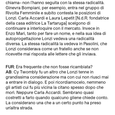
chiama– non l’hanno seguita con la stessa radicalità.
Ginevra Bompiani, per esempio, entra nel gruppo di
Rivolta Femminile e subito contesta le posizioni di
Lonzi. Carla Accardi e Laura Lepetit [N.d.R. fondatrice
della casa editrice La Tartaruga] scelgono di
continuare a interloquire con il mercato. Invece in
Enzo Mari, tanto per fare un nome, e nella sua idea di
autoprogettazione Lonzi vedeva una radicalità
diversa. La stessa radicalità la vedeva in Pasolini, che
Lonzi considerava come un fratello anche se non
ricevette mai risposta alle lettere che gli inviava.
FUR
: Era frequente che non fosse ricambiata?
AB
: Cy Twombly fu un altro che Lonzi tenne in
grandissima considerazione ma con cui non riuscì mai
a entrare in dialogo. E poi ricordiamocelo, nemmeno
gli artisti cui fu più vicina la citano spesso dopo che
morì. Neppure Carla Accardi. Sembrano quasi
costretti a farlo quando qualcuno gliene chiede conto.
La considerano una che a un certo punto ha preso
un’altra strada.