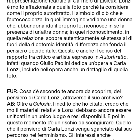
rappresentazione teatrale al Carmelo di Lisieux. Lonzi
è molto affezionata a quella foto perché la considera
come il proprio autoritratto, il simbolo di ciò che è
l’autocoscienza. In quell’immagine vediamo una donna
che, abbandonando il proprio Io, riconosce in sé la
presenza di un’altra donna; in quel riconoscimento, in
quella relazione, scopre autenticamente sé stessa al di
fuori della dicotomia identità-differenza che fonda il
pensiero occidentale. Questo è anche il senso del
rapporto tra critico e artista espresso in
Autoritratto
.
Infatti quando Giulio Paolini dedica un’opera a Carla
Lonzi, include nell’opera anche un dettaglio di quella
foto.
FUR
: Cosa c’è secondo te ancora da scoprire, del
pensiero di Carla Lonzi, attraverso il suo archivio?
AB
: Oltre a
Gelosia
, l’inedito che ho citato, credo che
molti materiali relativi a Lonzi debbano ancora essere
unificati in un unico luogo e resi disponibili. E poi in
questo momento c’è un rischio da scongiurare. Quello
che il pensiero di Carla Lonzi venga sganciato dal suo
percorso nel femminismo. Gli interessi anche