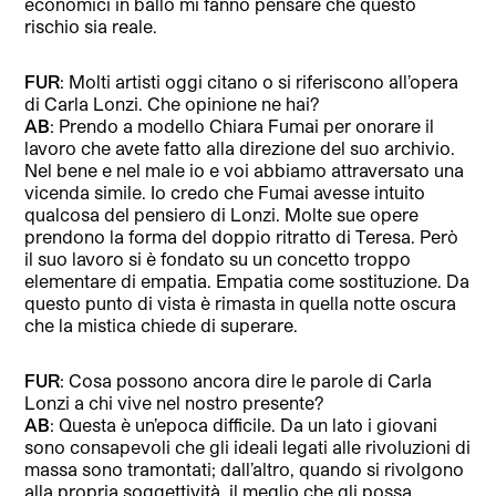
economici in ballo mi fanno pensare che questo
rischio sia reale.
FUR
: Molti artisti oggi citano o si riferiscono all’opera
di Carla Lonzi. Che opinione ne hai?
AB
: Prendo a modello Chiara Fumai per onorare il
lavoro che avete fatto alla direzione del suo archivio.
Nel bene e nel male io e voi abbiamo attraversato una
vicenda simile. Io credo che Fumai avesse intuito
qualcosa del pensiero di Lonzi. Molte sue opere
prendono la forma del doppio ritratto di Teresa. Però
il suo lavoro si è fondato su un concetto troppo
elementare di empatia. Empatia come sostituzione. Da
questo punto di vista è rimasta in quella notte oscura
che la mistica chiede di superare.
FUR
: Cosa possono ancora dire le parole di Carla
Lonzi a chi vive nel nostro presente?
AB
: Questa è un’epoca difficile. Da un lato i giovani
sono consapevoli che gli ideali legati alle rivoluzioni di
massa sono tramontati; dall’altro, quando si rivolgono
alla propria soggettività, il meglio che gli possa