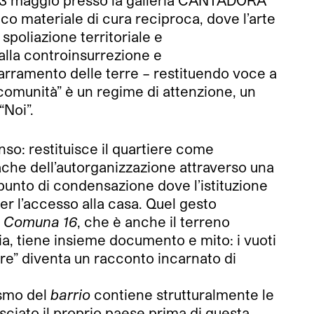
o 13 maggio presso la galleria CANTADORA
co materiale di cura reciproca, dove l’arte
 spoliazione territoriale e
alla controinsurrezione e
parramento delle terre – restituendo voce a
 comunità” è un regime di attenzione, un
“Noi”.
so: restituisce il quartiere come
ache dell’autorganizzazione attraverso una
punto di condensazione dove l’istituzione
er l’accesso alla casa. Quel gesto
a
Comuna 16
, che è anche il terreno
stia, tiene insieme documento e mito: i vuoti
are” diventa un racconto incarnato di
osmo del
barrio
contiene strutturalmente le
asciato il proprio paese prima di questa