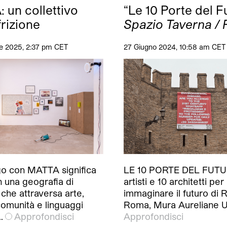
 un collettivo
“Le 10 Porte del F
rizione
Spazio Taverna /
e 2025, 2:37 pm CET
27 Giugno 2024, 10:58 am CET
go con MATTA significa
LE 10 PORTE DEL FUTU
n una geografia di
artisti e 10 architetti per
che attraversa arte,
immaginare il futuro di
comunità e linguaggi
Roma, Mura Aureliane 
…
Approfondisci
Approfondisci