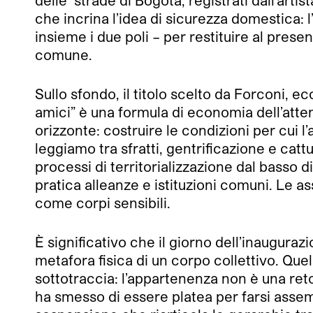
delle
strade di Bogotá, registrati dall’art
che incrina l’idea di sicurezza domestica:
insieme i due poli – per restituire al prese
comune.
Sullo sfondo, il titolo scelto da Forconi, 
amici” è una formula di economia dell’atten
orizzonte: costruire le condizioni per cui l’a
leggiamo tra sfratti, gentrificazione e catt
processi di territorializzazione dal basso di
pratica alleanze e istituzioni comuni. Le as
come corpi sensibili.
È significativo che il giorno dell’inaugura
metafora fisica di un corpo collettivo. Qu
sottotraccia: l’appartenenza non è una reto
ha smesso di essere platea per farsi asse