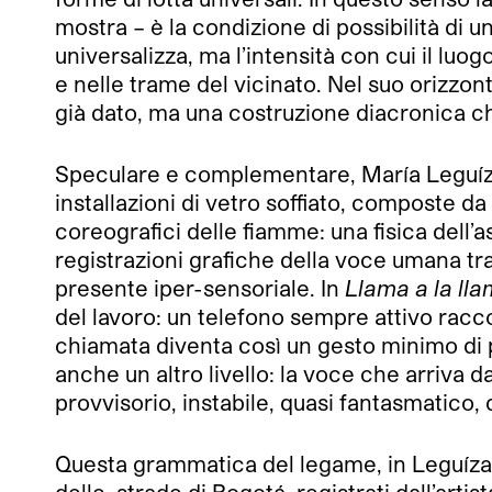
mostra – è la condizione di possibilità di u
universalizza, ma l’intensità con cui il luo
e nelle trame del vicinato. Nel suo orizzont
già dato, ma una costruzione diacronica che
Speculare e complementare, María Leguízam
installazioni di vetro soffiato, composte d
coreografici delle fiamme: una fisica dell’
registrazioni grafiche della voce umana tr
presente iper-sensoriale. In
Llama a la ll
del lavoro: un telefono sempre attivo racco
chiamata diventa così un gesto minimo di p
anche un altro livello: la voce che arriv
provvisorio, instabile, quasi fantasmatico,
Questa grammatica del legame, in Leguízam