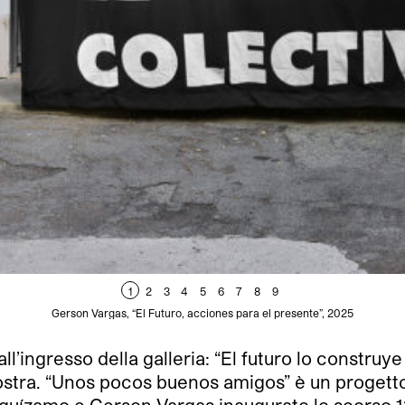
1
2
3
4
5
6
7
8
9
Gerson Vargas, “El Futuro, acciones para el presente”, 2025
all’ingresso della galleria: “El futuro lo constru
a mostra. “Unos pocos buenos amigos” è un proge