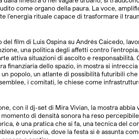
ista dalla finestra o nel vagare urbano, si traduc
 l’udito come organo della paura. La voce, ampli
nte l’energia rituale capace di trasformare il trau
eco del film di Luis Ospina su Andrés Caicedo, l
zione, una politica degli affetti contro l’entrop
rte attiva situazioni di ascolto e responsabilità. 
ura finanziaria dello spazio, in mostra si intrecc
 un popolo, un atlante di possibilità futuribili c
semblee, i comitati, le chiese come infrastrutture
zione, con il dj-set di Mira Vivian, la mostra abb
el momento di densità sonora ha reso percepibile 
rica, è una pratica che si fa, una tecnica del con
mblea provvisoria, dove la festa si è assunta c