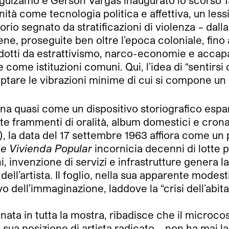
 Leguízamo e Gerson Vargas inaugurato lo scors
à come tecnologia politica e affettiva, un lessi
rio segnato da stratificazioni di violenza – dalla
ne, proseguite ben oltre l’epoca coloniale, fino 
rodotti da estrattivismo, narco-economie e acca
ome istituzioni comuni. Qui, l’idea di “sentirsi
ptare le vibrazioni minime di cui si compone un 
ona quasi come un dispositivo storiografico espan
nte frammenti di oralità, album domestici e cron
, la data del 17 settembre 1963 affiora come un 
de Vivienda Popular
incornicia decenni di lotte p
i, invenzione di servizi e infrastrutture genera l
 dell’artista. Il foglio, nella sua apparente mode
 dell’immaginazione, laddove la “crisi dell’abit
inata in tutta la mostra, ribadisce che il microc
a sua posizione di artista radicato – non ha mai l