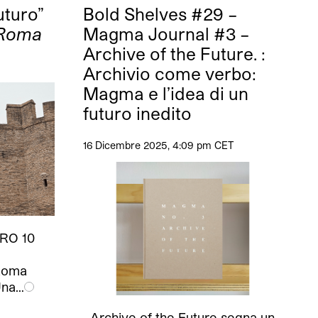
uturo”
Bold Shelves #29 –
 Roma
Magma Journal #3 –
Archive of the Future. :
Archivio come verbo:
Magma e l’idea di un
futuro inedito
16 Dicembre 2025, 4:09 pm CET
RO 10
 Roma
Una…
Archive of the Future segna un