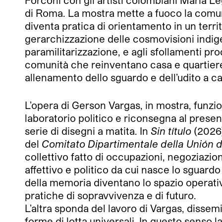
Forconi con gli artisti colombiani María
di Roma. La mostra mette a fuoco la comunit
diventa pratica di orientamento in un territo
gerarchizzazione delle cosmovisioni indige
paramilitarizzazione, e agli sfollamenti p
comunità che reinventano casa e quartiere c
allenamento dello sguardo e dell’udito a ca
L’opera di Gerson Vargas, in mostra, funzi
laboratorio politico e riconsegna al prese
serie di disegni a matita. In
Sin título
(2026)
del
Comitato Dipartimentale della Unión 
collettivo fatto di occupazioni, negoziazion
affettivo e politico da cui nasce lo sguardo
della memoria diventano lo spazio operativo
pratiche di sopravvivenza e di futuro.
L’altra sponda del lavoro di Vargas, dissem
forme di lotta universali. In questo senso l