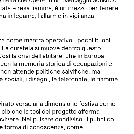
ono nelle sue opere in un paesaggio acustico
ficata e resa fiamma, è un mezzo per tenere
ma in legame, l’allarme in vigilanza
avora come mantra operativo: “pochi buoni
ia. La curatela si muove dentro questo
Così la crisi dell’abitare, che in Europa
ia con la memoria storica di occupazioni e
he non attende politiche salvifiche, ma
 sociali; i disegni, le telefonate, le fiamme
ia virato verso una dimensione festiva come
ciò che la tesi del progetto afferma
vivere. Nel pulsare condiviso, il pubblico
ome forma di conoscenza, come