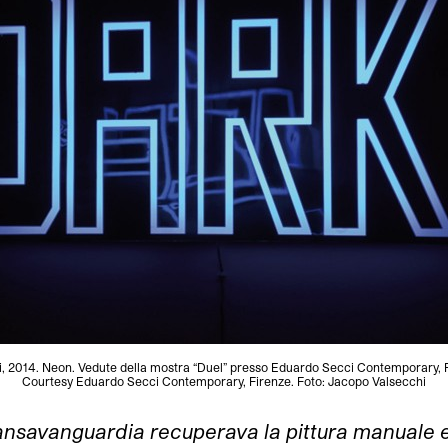
i, 2014. Neon. Vedute della mostra “Duel” presso Eduardo Secci Contemporary, 
Courtesy Eduardo Secci Contemporary, Firenze. Foto: Jacopo Valsecchi
Transavanguardia recuperava la pittura manuale 