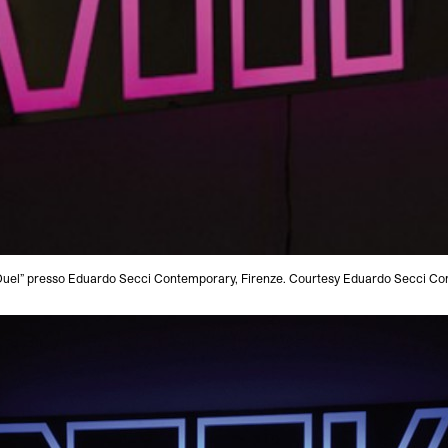
“Duel” presso Eduardo Secci Contemporary, Firenze. Courtesy Eduardo Secci Co