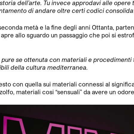
toria dell’arte. Tu invece approdavi alle opere t
entamento di andare oltre certi codici consolida
a seconda metà e la fine degli anni Ottanta, par
e apre allo sguardo un passaggio che poi si estro
 pure se ottenuta con materiali e procedimenti te
bili della cultura mediterranea.
sto con quella sui materiali connessi al significa
lfo, materiali cosi “sensuali” da avere un odore o