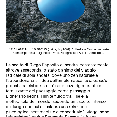
43° 51’ 678” N – 11° 6’ 570” W (dettaglio; 2001). Collezione Centro per l’Arte
Contemporanea Luigi Pecci, Prato. Fotografia di Aurelio Amendola.
La scelta di Diego
Esposito di sentirsi costantemente
altrove asseconda lo stato d’animo del viaggio
radicale di sola andata, dove uno zen naturale e
l’abbandonarsi all’idea dell’emblematica
promenade
proustiana elaborano un’esperienza rigenerante e
totalizzante del paesaggio come passaggio.
L’itinerario segna il limite fluido tra il sé e la
molteplicità del mondo, secondo un ascolto intenso
del luogo con cui si instaura una relazione
psicologica, sentimentale e concettuale.“I viaggi sono
i viaggiatori”, scrive Fernando Pessoa, “ciò che