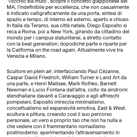
“l’occhio sia muto”, scopre il concetto giapponese del
MA, l’indefinibile per eccellenza, che non casualmente
è indicato calligraficamente da una porta, sintesi di
spazio e tempo, di interno ed esterno, aperto e chiuso.
In Italia da Teramo, sua città natale, Diego Esposito si
reca a Roma, poi a New York, girando da cittadino del
mondo per i campus statunitensi, a stretto contatto
con la beat generation; dopodiché parte e riparte per
la California
on the road again
. Attualmente vive tra
Venezia e Milano.
Scultore
en plein air
, interfacciando Paul Cézanne,
Caspar David Friedrich, William Turner e Land Art da
una parte, e Henri Matisse, Mark Rothko, Barnett
Newman e Lucio Fontana dall’altra, colto da sindromi
stendhaliane davanti a Caravaggio e agli affreschi
pompeiani, Esposito intreccia minimalismo,
concettualismo ed espansività emotiva,
East & West
,
scultura e pittura, creando così il suo percorso
personale, un vero e proprio tao che non ha nulla a
che vedere con il frammentario nomadismo
postmoderno: sperimentando l’attraversamento in