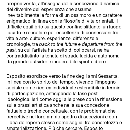
propria verità, all’insegna della concezione dinamica
del divenire dell’esperienza che assume
inevitabilmente la forma di un ossimoro e un carattere
enigmatico, in linea con le filosofie di vita orientali. Il
difficile equilibrio su questo confine slittante, un luogo
liquido e reticolare per eccellenza di connessioni tra
vita e arte, culture, esperienze, differenze e
cronologie, tra
back to the future
e
departure from the
past
, su cui l’artista ha scelto di collocarsi, ne ha
contraddistinto la tenuta di strada lucida e autonoma
da grande outsider e incoercibile spirito libero.
Esposito esordisce verso la fine degli anni Sessanta,
in linea con lo spirito del tempo, vivendo l’impegno
sociale come ricerca individuale estendibile in termini
di partecipazione, anticipando la fase post-
ideologica. Ieri come oggi alle prese con la riflessione
sulla prassi artistica anche nella sua concezione
fattuale oltreché concettuale, con le problematiche
percettive nel loro ampio spettro di accezioni e con
l’idea dell’opera stessa come soglia, tra concretezza e
smaterializzazione. Più che cercare, Esposito