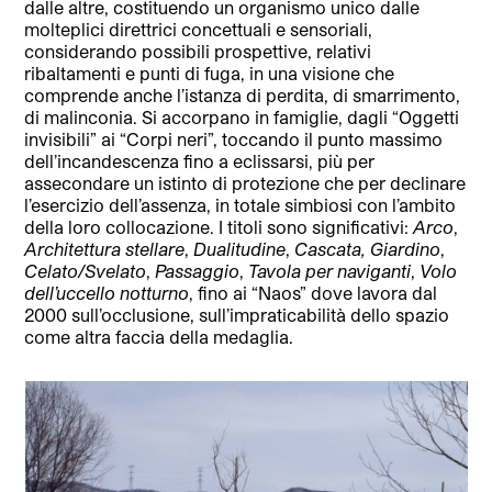
dalle altre, costituendo un organismo unico dalle
molteplici direttrici concettuali e sensoriali,
considerando possibili prospettive, relativi
ribaltamenti e punti di fuga, in una visione che
comprende anche l’istanza di perdita, di smarrimento,
di malinconia. Si accorpano in famiglie, dagli “Oggetti
invisibili” ai “Corpi neri”, toccando il punto massimo
dell’incandescenza fino a eclissarsi, più per
assecondare un istinto di protezione che per declinare
l’esercizio dell’assenza, in totale simbiosi con l’ambito
della loro collocazione. I titoli sono significativi:
Arco
,
Architettura stellare
,
Dualitudine
,
Cascata, Giardino
,
Celato/Svelato
,
Passaggio
,
Tavola per naviganti
,
Volo
dell’uccello notturno
, fino ai “Naos” dove lavora dal
2000 sull’occlusione, sull’impraticabilità dello spazio
come altra faccia della medaglia.