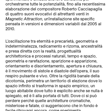
orchestrarne tutte le potenzialità, fino alla recentissima
elaborazione del compositore Roberto Cacciapaglia
di quattro suoni evocativi di altrettanti venti in
Magnetic Attraction
, un’installazione site specific
pensata in versioni e dimensioni variabili dal 2005 al
2010.
L’oscillazione tra eternità e precarietà, geometria e
indeterminatezza, radicamento e rizoma, ancestralità
e presa diretta con la realtà, progettualità
architettonica e processi naturali, tempo e spazio,
geometria e rarefazione, sparizione e apparizione,
orientamento e disorientamento, apertura e chiusura,
è il movimento di sistole e diastole dell’opera, il suo
respiro pulsante e vivo. Oltre la rigidità banale della
dicotomia, perimetra un territorio di elezione dove lo
spazio infinito si trasforma in spazio empirico, un
luogo abitabile dove tutto è esplicito anche se nulla è
spiegato, ed è lì alla portata di tutti. Dove ci si può
perdere perché quelle architetture cromatiche,
misteriose e fatate, ci suggeriscono che in fondo è
facile ritrovarsi ancora, come sperimenta