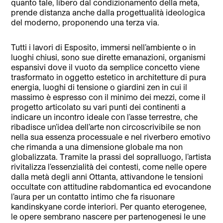
quanto tale, libero dal condizionamento della meta,
prende distanza anche dalla progettualità ideologica
del moderno, proponendo una terza via.
Tutti i lavori di Esposito, immersi nell’ambiente o in
luoghi chiusi, sono sue dirette emanazioni, organismi
espansivi dove il vuoto da semplice concetto viene
trasformato in oggetto estetico in architetture di pura
energia, luoghi di tensione o giardini zen in cui il
massimo è espresso con il minimo dei mezzi, come il
progetto articolato su vari punti dei continenti a
indicare un incontro ideale con l’asse terrestre, che
ribadisce un’idea dell’arte non circoscrivibile se non
nella sua essenza processuale e nel riverbero emotivo
che rimanda a una dimensione globale ma non
globalizzata. Tramite la prassi del sopralluogo, l’artista
rivitalizza l’essenzialità dei contesti, come nelle opere
dalla metà degli anni Ottanta, attivandone le tensioni
occultate con attitudine rabdomantica ed evocandone
l’aura per un contatto intimo che fa risuonare
kandinskyane corde interiori.
Per quanto eterogenee,
le opere sembrano nascere per partenogenesi le une