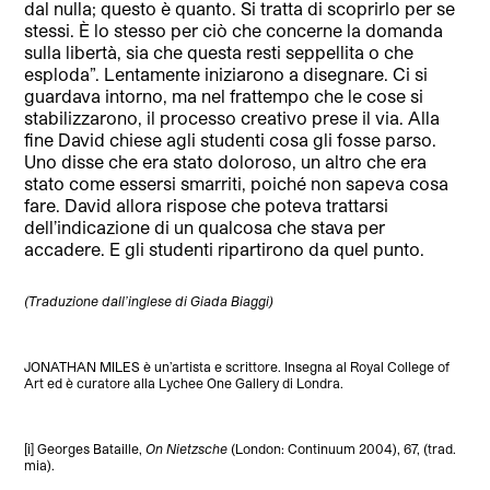
dal nulla; questo è quanto. Si tratta di scoprirlo per se
stessi. È lo stesso per ciò che concerne la domanda
sulla libertà, sia che questa resti seppellita o che
esploda”. Lentamente iniziarono a disegnare. Ci si
guardava intorno, ma nel frattempo che le cose si
stabilizzarono, il processo creativo prese il via. Alla
fine David chiese agli studenti cosa gli fosse parso.
Uno disse che era stato doloroso, un altro che era
stato come essersi smarriti, poiché non sapeva cosa
fare. David allora rispose che poteva trattarsi
dell’indicazione di un qualcosa che stava per
accadere. E gli studenti ripartirono da quel punto.
(Traduzione dall’inglese di Giada Biaggi)
JONATHAN MILES è un’artista e scrittore. Insegna al Royal College of
Art ed è curatore alla Lychee One Gallery di Londra.
[i]
Georges Bataille,
On Nietzsche
(London: Continuum 2004), 67, (trad.
mia).