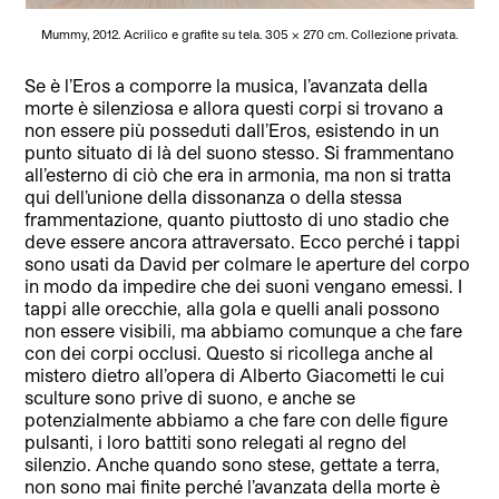
Mummy, 2012. Acrilico e grafite su tela. 305 × 270 cm. Collezione privata.
Se è l’Eros a comporre la musica, l’avanzata della
morte è silenziosa e allora questi corpi si trovano a
non essere più posseduti dall’Eros, esistendo in un
punto situato di là del suono stesso. Si frammentano
all’esterno di ciò che era in armonia, ma non si tratta
qui dell’unione della dissonanza o della stessa
frammentazione, quanto piuttosto di uno stadio che
deve essere ancora attraversato. Ecco perché i tappi
sono usati da David per colmare le aperture del corpo
in modo da impedire che dei suoni vengano emessi. I
tappi alle orecchie, alla gola e quelli anali possono
non essere visibili, ma abbiamo comunque a che fare
con dei corpi occlusi. Questo si ricollega anche al
mistero dietro all’opera di Alberto Giacometti le cui
sculture sono prive di suono, e anche se
potenzialmente abbiamo a che fare con delle figure
pulsanti, i loro battiti sono relegati al regno del
silenzio. Anche quando sono stese, gettate a terra,
non sono mai finite perché l’avanzata della morte è