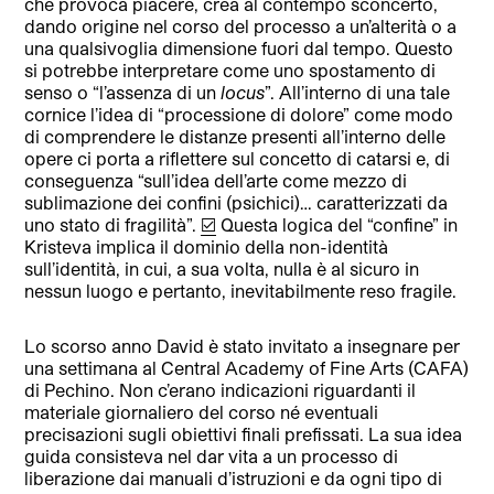
che provoca piacere, crea al contempo sconcerto,
dando origine nel corso del processo a un’alterità o a
una qualsivoglia dimensione fuori dal tempo. Questo
si potrebbe interpretare come uno spostamento di
senso o “l’assenza di un
locus
”. All’interno di una tale
cornice l’idea di “processione di dolore” come modo
di comprendere le distanze presenti all’interno delle
opere ci porta a riflettere sul concetto di catarsi e, di
conseguenza “sull’idea dell’arte come mezzo di
sublimazione dei confini (psichici)… caratterizzati da
uno stato di fragilità”.
[v]
Questa logica del “confine” in
Kristeva implica il dominio della non-identità
sull’identità, in cui, a sua volta, nulla è al sicuro in
nessun luogo e pertanto, inevitabilmente reso fragile.
Lo scorso anno David è stato invitato a insegnare per
una settimana al Central Academy of Fine Arts (CAFA)
di Pechino. Non c’erano indicazioni riguardanti il
materiale giornaliero del corso né eventuali
precisazioni sugli obiettivi finali prefissati. La sua idea
guida consisteva nel dar vita a un processo di
liberazione dai manuali d’istruzioni e da ogni tipo di