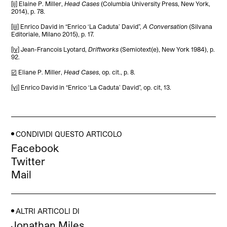
[ii]
Elaine P. Miller,
Head Cases
(Columbia University Press, New York,
2014), p. 78.
[iii]
Enrico David in “Enrico ‘La Caduta’ David”,
A Conversation
(Silvana
Editoriale, Milano 2015), p. 17.
[iv]
Jean-Francois Lyotard,
Driftworks
(Semiotext(e), New York 1984), p.
92.
[v]
Eliane P. Miller,
Head Cases
, op. cit., p. 8.
[vi]
Enrico David in “Enrico ‘La Caduta’ David”, op. cit, 13.
CONDIVIDI QUESTO ARTICOLO
Facebook
Twitter
Mail
ALTRI ARTICOLI DI
Jonathan Miles