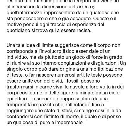
residuo di continuità poiché la temporalità viene ad
allinearsi con la dimensione dell’arresto;
quell’intermezzo rappresentato da un qualcosa che
sta per accadere o che è già accaduto. Questo è il
motivo per cui ogni traccia di esperienza del
quotidiano si trova qui a essere recisa.
Una tale idea di limite suggerisce come il corpo non
corrisponda all’involucro fisico essenziale di un
individuo, ma sia piuttosto un gioco di forze in grado
di riunire al suo interno congiunzioni e disgiunzioni. Un
singolo corpo può dare origine a una moltiplicazione
di teste, o far nascere numerosi arti, le teste possono
essere unite con delle viti, i fossili possono
trasformarsi in carne viva, le nuvole a loro volta in dei
corpi così come in delle figure fulminate da un cielo
epilettico. Lo scenario è rappresentato da una
temporalità impazzita che, rallentando fino a
raggiungere uno stato di stasi, si spinge così in là da
confondersi con l’istinto di morte, il quale è di per sé
un qualcosa di puro e impersonale.