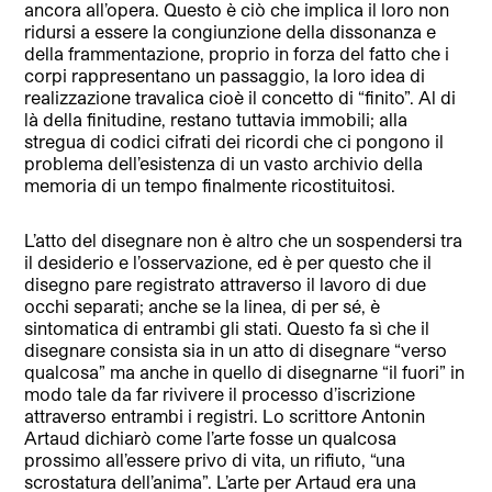
ancora all’opera. Questo è ciò che implica il loro non
ridursi a essere la congiunzione della dissonanza e
della frammentazione, proprio in forza del fatto che i
corpi rappresentano un passaggio, la loro idea di
realizzazione travalica cioè il concetto di “finito”. Al di
là della finitudine, restano tuttavia immobili; alla
stregua di codici cifrati dei ricordi che ci pongono il
problema dell’esistenza di un vasto archivio della
memoria di un tempo finalmente ricostituitosi.
L’atto del disegnare non è altro che un sospendersi tra
il desiderio e l’osservazione, ed è per questo che il
disegno pare registrato attraverso il lavoro di due
occhi separati; anche se la linea, di per sé, è
sintomatica di entrambi gli stati. Questo fa sì che il
disegnare consista sia in un atto di disegnare “verso
qualcosa” ma anche in quello di disegnarne “il fuori” in
modo tale da far rivivere il processo d’iscrizione
attraverso entrambi i registri. Lo scrittore Antonin
Artaud dichiarò come l’arte fosse un qualcosa
prossimo all’essere privo di vita, un rifiuto, “una
scrostatura dell’anima”. L’arte per Artaud era una