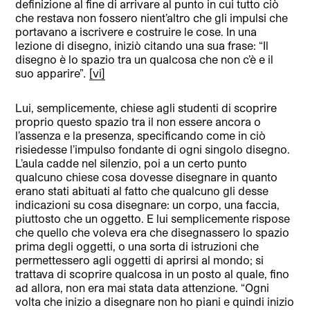
definizione al fine di arrivare al punto in cui tutto ciò
che restava non fossero nient’altro che gli impulsi che
portavano a iscrivere e costruire le cose. In una
lezione di disegno, iniziò citando una sua frase: “Il
disegno è lo spazio tra un qualcosa che non c’è e il
suo apparire”
.
[vi]
Lui, semplicemente, chiese agli studenti di scoprire
proprio questo spazio tra il non essere ancora o
l’assenza e la presenza, specificando come in ciò
risiedesse l’impulso fondante di ogni singolo disegno.
L’aula cadde nel silenzio, poi a un certo punto
qualcuno chiese cosa dovesse disegnare in quanto
erano stati abituati al fatto che qualcuno gli desse
indicazioni su cosa disegnare: un corpo, una faccia,
piuttosto che un oggetto. E lui semplicemente rispose
che quello che voleva era che disegnassero lo spazio
prima degli oggetti, o una sorta di istruzioni che
permettessero agli oggetti di aprirsi al mondo; si
trattava di scoprire qualcosa in un posto al quale, fino
ad allora, non era mai stata data attenzione. “Ogni
volta che inizio a disegnare non ho piani e quindi inizio