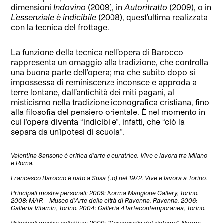
dimensioni
Indovino
(2009), in
Autoritratto
(2009), o in
L’essenziale è indicibile
(2008), quest’ultima realizzata
con la tecnica del frottage.
La funzione della tecnica nell’opera di Barocco
rappresenta un omaggio alla tradizione, che controlla
una buona parte dell’opera; ma che subito dopo si
impossessa di reminiscenze inconsce e approda a
terre lontane, dall’antichità dei miti pagani, al
misticismo nella tradizione iconografica cristiana, fino
alla filosofia del pensiero orientale. È nel momento in
cui l’opera diventa “indicibile”, infatti, che “ciò la
separa da un’ipotesi di scuola”.
Valentina Sansone è critica d’arte e curatrice. Vive e lavora tra Milano
e Roma.
Francesco Barocco è nato a Susa (To) nel 1972. Vive e lavora a Torino.
Principali mostre personali: 2009: Norma Mangione Gallery, Torino.
2008: MAR – Museo d’Arte della città di Ravenna, Ravenna. 2006:
Galleria Vitamin, Torino. 2004: Galleria 41artecontemporanea, Torino.
Principali mostre collettive: 2009: “Coreografia del sintomo”, Norma