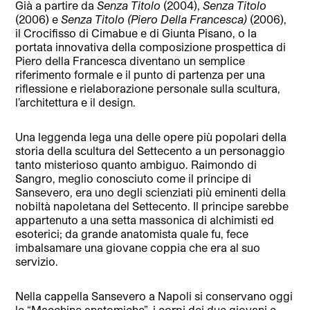
Già a partire da
Senza Titolo
(2004),
Senza Titolo
(2006) e
Senza Titolo (Piero Della Francesca)
(2006),
il Crocifisso di Cimabue e di Giunta Pisano, o la
portata innovativa della composizione prospettica di
Piero della Francesca diventano un semplice
riferimento formale e il punto di partenza per una
riflessione e rielaborazione personale sulla scultura,
l’architettura e il design.
Una leggenda lega una delle opere più popolari della
storia della scultura del Settecento a un personaggio
tanto misterioso quanto ambiguo. Raimondo di
Sangro, meglio conosciuto come il principe di
Sansevero, era uno degli scienziati più eminenti della
nobiltà napoletana del Settecento. Il principe sarebbe
appartenuto a una setta massonica di alchimisti ed
esoterici; da grande anatomista quale fu, fece
imbalsamare una giovane coppia che era al suo
servizio.
Nella cappella Sansevero a Napoli si conservano oggi
le “Macchine anatomiche”, i corpi dei due giovani e