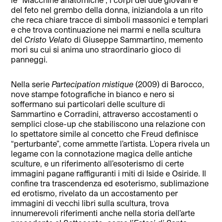
del feto nel grembo della donna, iniziandola a un rito
che reca chiare tracce di simboli massonici e templari
e che trova continuazione nei marmi e nella scultura
del
Cristo Velato
di Giuseppe Sammartino, memento
mori su cui si anima uno straordinario gioco di
panneggi.
Nella serie
Partecipation mistique
(2009) di Barocco,
nove stampe fotografiche in bianco e nero si
soffermano sui particolari delle sculture di
Sammartino e Corradini, attraverso accostamenti o
semplici close-up che stabiliscono una relazione con
lo spettatore simile al concetto che Freud definisce
“perturbante”, come ammette l’artista. L’opera rivela un
legame con la connotazione magica delle antiche
sculture, e un riferimento all’esoterismo di certe
immagini pagane raffiguranti i miti di Iside e Osiride. Il
confine tra trascendenza ed esoterismo, sublimazione
ed erotismo, rivelato da un accostamento per
immagini di vecchi libri sulla scultura, trova
innumerevoli riferimenti anche nella storia dell’arte