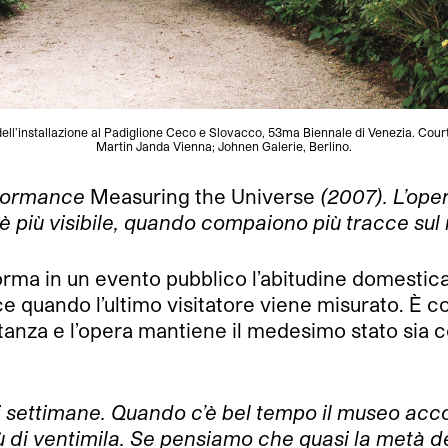
ell’installazione al Padiglione Ceco e Slovacco, 53ma Biennale di Venezia. Court
Martin Janda Vienna; Johnen Galerie, Berlino.
rformance
Measuring the Universe
(2007). L’ope
 più visibile, quando compaiono più tracce sul
ma in un evento pubblico l’abitudine domestica d
e quando l’ultimo visitatore viene misurato. È c
anza e l’opera mantiene il medesimo stato sia c
 settimane. Quando c’è bel tempo il museo accog
ù di ventimila. Se pensiamo che quasi la metà d