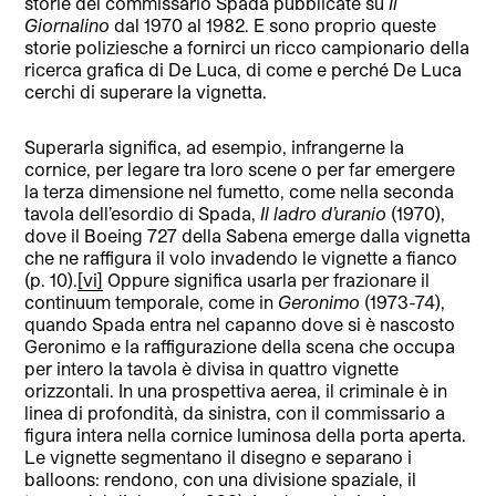
storie del commissario Spada pubblicate su
Il
Giornalino
dal 1970 al 1982. E sono proprio queste
storie poliziesche a fornirci un ricco campionario della
ricerca grafica di De Luca, di come e perché De Luca
cerchi di superare la vignetta.
Superarla significa, ad esempio, infrangerne la
cornice, per legare tra loro scene o per far emergere
la terza dimensione nel fumetto, come nella seconda
tavola dell’esordio di Spada,
Il ladro d’uranio
(1970),
dove il Boeing 727 della Sabena emerge dalla vignetta
che ne raffigura il volo invadendo le vignette a fianco
(p. 10).
[vi]
Oppure significa usarla per frazionare il
continuum temporale, come in
Geronimo
(1973-74),
quando Spada entra nel capanno dove si è nascosto
Geronimo e la raffigurazione della scena che occupa
per intero la tavola è divisa in quattro vignette
orizzontali. In una prospettiva aerea, il criminale è in
linea di profondità, da sinistra, con il commissario a
figura intera nella cornice luminosa della porta aperta.
Le vignette segmentano il disegno e separano i
balloons: rendono, con una divisione spaziale, il