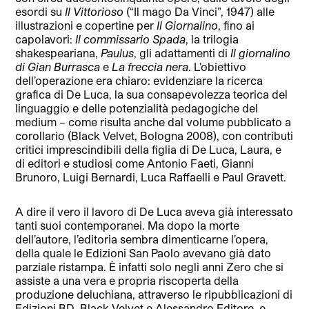
esordi su
Il Vittorioso
(“Il mago Da Vinci”, 1947) alle
illustrazioni e copertine per
Il Giornalino
, fino ai
capolavori:
Il commissario Spada
, la trilogia
shakespeariana,
Paulus
, gli adattamenti di
Il giornalino
di Gian Burrasca
e
La freccia nera
. L’obiettivo
dell’operazione era chiaro: evidenziare la ricerca
grafica di De Luca, la sua consapevolezza teorica del
linguaggio e delle potenzialità pedagogiche del
medium – come risulta anche dal volume pubblicato a
corollario (Black Velvet, Bologna 2008), con contributi
critici imprescindibili della figlia di De Luca, Laura, e
di editori e studiosi come Antonio Faeti, Gianni
Brunoro, Luigi Bernardi, Luca Raffaelli e Paul Gravett.
A dire il vero il lavoro di De Luca aveva già interessato
tanti suoi contemporanei. Ma dopo la morte
dell’autore, l’editoria sembra dimenticarne l’opera,
della quale le Edizioni San Paolo avevano già dato
parziale ristampa. È infatti solo negli anni Zero che si
assiste a una vera e propria riscoperta della
produzione deluchiana, attraverso le ripubblicazioni di
Edizioni BD, Black Velvet e Alessandro Editore, e