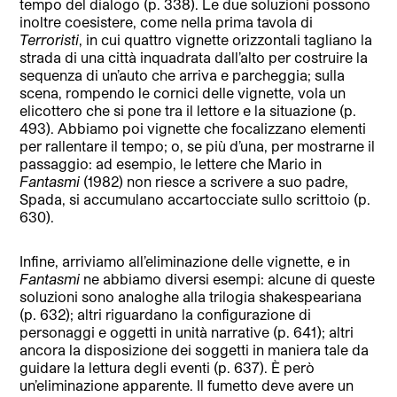
tempo del dialogo (p. 338). Le due soluzioni possono
inoltre coesistere, come nella prima tavola di
Terroristi
, in cui quattro vignette orizzontali tagliano la
strada di una città inquadrata dall’alto per costruire la
sequenza di un’auto che arriva e parcheggia; sulla
scena, rompendo le cornici delle vignette, vola un
elicottero che si pone tra il lettore e la situazione (p.
493). Abbiamo poi vignette che focalizzano elementi
per rallentare il tempo; o, se più d’una, per mostrarne il
passaggio: ad esempio, le lettere che Mario in
Fantasmi
(1982) non riesce a scrivere a suo padre,
Spada, si accumulano accartocciate sullo scrittoio (p.
630).
Infine, arriviamo all’eliminazione delle vignette, e in
Fantasmi
ne abbiamo diversi esempi: alcune di queste
soluzioni sono analoghe alla trilogia shakespeariana
(p. 632); altri riguardano la configurazione di
personaggi e oggetti in unità narrative (p. 641); altri
ancora la disposizione dei soggetti in maniera tale da
guidare la lettura degli eventi (p. 637). È però
un’eliminazione apparente. Il fumetto deve avere un