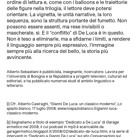
ordine di lettura e, come con i balloons e le traiettorie
delle figure nella trilogia, il lettore deve potersi
orientare. La vignetta, le unità narrative, la loro
sequenza, sono la struttura portante del fumetto. Non
possono essere assenti, ma rese invisibili o
mascherate, sì. E il “conflitto” di De Luca è in questo.
Non è teso a eliminarle, ma a sfidarne i limiti, a rendere
il linguaggio sempre più espressivo, l’immagine
sempre più alla ricerca del bello, la storia più
avvincente.
Alberto Sebastiani è pubblicista, insegnante, ricercatore. Lavora per
l’Università di Bologna e
la Repubblica
a progetti televisivi, culturali ed
editoriali, e ha pubblicato numerosi studi di ambito linguistico e
letterario.
[i]
Cfr. Alberto Casiraghi, “Gianni De Luca: un classico moderno”,
Lo
spazio bianco
, 17 luglio 2008, www.lospaziobianco.it/gianni-luca-
classico-moderno.
[ii]
Segnaliamo a titolo di esempio “Dedicato a De Luca” di
Garage
ermetico
nel 2008, il cui podcast in mp3 è scaricabile da
garagermetico.blogspot.it/2008/02/dedicato-de-luca.html, e la serie di
interventi in “Dedicato a Gianni De Luca” sul sito
Conversazioni sul