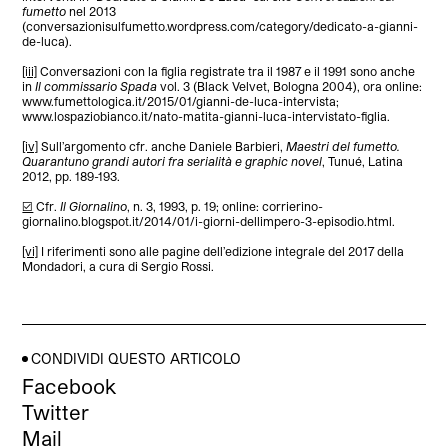
fumetto
nel 2013
(conversazionisulfumetto.wordpress.com/category/dedicato-a-gianni-
de-luca).
[iii]
Conversazioni con la figlia registrate tra il 1987 e il 1991 sono anche
in
Il commissario Spada
vol. 3 (Black Velvet, Bologna 2004), ora online:
www.fumettologica.it/2015/01/gianni-de-luca-intervista;
www.lospaziobianco.it/nato-matita-gianni-luca-intervistato-figlia.
[iv]
Sull’argomento cfr. anche Daniele Barbieri,
Maestri del fumetto.
Quarantuno grandi autori fra serialità e graphic novel
, Tunué, Latina
2012, pp. 189-193.
[v]
Cfr.
Il Giornalino
, n. 3, 1993, p. 19; online: corrierino-
giornalino.blogspot.it/2014/01/i-giorni-dellimpero-3-episodio.html.
[vi]
I riferimenti sono alle pagine dell’edizione integrale del 2017 della
Mondadori, a cura di Sergio Rossi.
CONDIVIDI QUESTO ARTICOLO
Facebook
Twitter
Mail