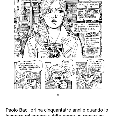
Paolo Bacilieri ha cinquantatré anni e quando lo
incontro mi appare subito come un ragazzino