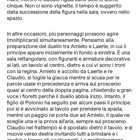
cinque. Non ci sono vignette, il tempo è suggerito
dalla successione della figura nella sala, ovvero nello
spazio.
In altre occasioni, più personaggi possono agire
(moltiplicarsi) simultaneamente. Pensiamo alla
preparazione del duello tra Amleto e Laerte, in cui il
principe appare inizialmente in fondo a sinistra. È una
sala rettangolare, con figuranti e armature decorative
ai lati, un tavolo al centro, dietro a cui vi sono i troni
con la regina. Amleto è accolto da Laerte e re
Claudio, si toglie la giacca mentre si scusa per le
parole usate in precedenza e arriva sul proscenio
quasi al centro della doppia pagina, chiedendo a gran
voce i fioretti perché il duello abbia inizio. Intanto, il
figlio di Polonio ha seguito per alcuni passi il principe,
poi si è avvicinato al tavolo per prendere la spada,
mentre un paggio ne porta due ad Amleto, il quale ne
sceglie una e la prova all’aria, sempre sul proscenio.
Claudio nel frattempo si è spostato dietro il tavolo, e si
muove verso destra invitando tutti a brindare e i
giudici a tenere gli occhi aperti. La moltiplicazione