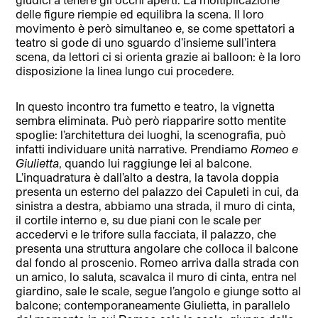
delle figure riempie ed equilibra la scena. Il loro
movimento è però simultaneo e, se come spettatori a
teatro si gode di uno sguardo d’insieme sull’intera
scena, da lettori ci si orienta grazie ai balloon: è la loro
disposizione la linea lungo cui procedere.
In questo incontro tra fumetto e teatro, la vignetta
sembra eliminata. Può però riapparire sotto mentite
spoglie: l’architettura dei luoghi, la scenografia, può
infatti individuare unità narrative. Prendiamo
Romeo e
Giulietta
, quando lui raggiunge lei al balcone.
L’inquadratura è dall’alto a destra, la tavola doppia
presenta un esterno del palazzo dei Capuleti in cui, da
sinistra a destra, abbiamo una strada, il muro di cinta,
il cortile interno e, su due piani con le scale per
accedervi e le trifore sulla facciata, il palazzo, che
presenta una struttura angolare che colloca il balcone
dal fondo al proscenio. Romeo arriva dalla strada con
un amico, lo saluta, scavalca il muro di cinta, entra nel
giardino, sale le scale, segue l’angolo e giunge sotto al
balcone; contemporaneamente Giulietta, in parallelo