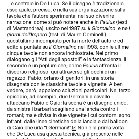
– è centrale in De Luca. Se il disegno è tradizionale,
essenziale, preciso, è nella sua organizzazione sulla
tavola che l’autore sperimenta, nel suo divenire
narrazione, come si può notare anche in
Paulus
(testi
di Mastrandrea), uscito nel 1987 su
Il Giornalino
, e ne
I
giorni dell’Impero
(testi di Mauro Cominelli) –
quest’ultimo incompiuto per la morte dell’autore ed
edito a puntate su
Il Giornalino
nel 1993, con le ultime
cinque tavole non ancora inchiostrate. Nel primo
dialogano gli “Atti degli apostoli” e la fantascienza; il
secondo è un peplum che, come
Paulus
affronta il
discorso religioso, qui attraverso gli occhi di un
ragazzo, Fabio, orfano di genitori, in una storia
disegnata con le classiche tavole a vignette. A ben
vedere, però, appaiono soluzioni particolari. Nel terzo
episodio, ad esempio, due Germani a cavallo
attaccano Fabio e Caio: la scena è un disegno unico,
da sinistra i barbari scagliano una lancia contro i
romani; ma è divisa in due vignette i cui contorni sono
infranti dalle linee cinetiche della lancia e dal balloon
di Caio che urla “I Germani!”.
[v]
Non è la prima volta
che De Luca usa questa tecnica, già presente nelle