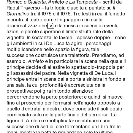
Romeo e Giulietta
,
Amleto
e
La Tempesta
– scritti da
Raoul Traverso – la trilogia è uscita a puntate su
Il
Giornalino
tra il 1975 e il 1976. Tre testi in cui il fumetto
incontra il teatro come linguaggio e in cui la
drammatizzazione
[iv]
e la messa in scena di eventi,
azioni e parole superano il limite strutturale della
vignetta. In sostanza, le tavole – spesso doppie – sono
gli ambienti in cui De Luca fa agire i personaggi
moltiplicandone nello spazio la figura; tale
successione costruisce una traiettoria. Prendiamo, ad
esempio,
Amleto
e in particolare la scena nella quale il
principe decide di allestire lo spettacolo-trappola per
gli assassini del padre. Nella vignetta di De Luca, il
principe entra in scena dalla porta a sinistra in fondo a
una sala, la cui profondità è accresciuta dalla
prospettiva; poi gira in tondo silenzioso
percorrendone la parte posteriore; e quindi si muove
fino al proscenio per fermarsi nell’angolo opposto a
quello d’entrata, a destra, dove conclude il soliloquio
cominciato solo nella parte finale del percorso. La
figura di Amleto è moltiplicata: ne abbiamo una
successione di sedici, che tormentano un libro tra le
mani, mentre le battute riguardano solo le ultime