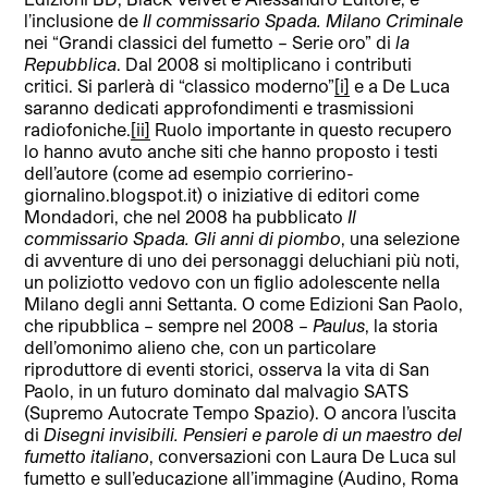
l’inclusione de
Il commissario Spada. Milano Criminale
nei “Grandi classici del fumetto – Serie oro” di
la
Repubblica
. Dal 2008 si moltiplicano i contributi
critici. Si parlerà di “classico moderno”
[i]
e a De Luca
saranno dedicati approfondimenti e trasmissioni
radiofoniche.
[ii]
Ruolo importante in questo recupero
lo hanno avuto anche siti che hanno proposto i testi
dell’autore (come ad esempio corrierino-
giornalino.blogspot.it) o iniziative di editori come
Mondadori, che nel 2008 ha pubblicato
Il
commissario Spada. Gli anni di piombo
, una selezione
di avventure di uno dei personaggi deluchiani più noti,
un poliziotto vedovo con un figlio adolescente nella
Milano degli anni Settanta. O come Edizioni San Paolo,
che ripubblica – sempre nel 2008 –
Paulus
, la storia
dell’omonimo alieno che, con un particolare
riproduttore di eventi storici, osserva la vita di San
Paolo, in un futuro dominato dal malvagio SATS
(Supremo Autocrate Tempo Spazio). O ancora l’uscita
di
Disegni invisibili. Pensieri e parole di un maestro del
fumetto italiano
, conversazioni con Laura De Luca sul
fumetto e sull’educazione all’immagine (Audino, Roma