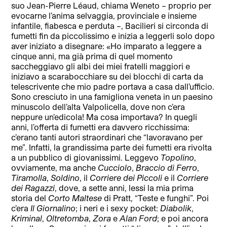
suo Jean-Pierre Léaud, chiama Weneto – proprio per
evocarne l’anima selvaggia, provinciale e insieme
infantile, fiabesca e perduta –, Bacilieri si circonda di
fumetti fin da piccolissimo e inizia a leggerli solo dopo
aver iniziato a disegnare: «Ho imparato a leggere a
cinque anni, ma già prima di quel momento
saccheggiavo gli albi dei miei fratelli maggiori e
iniziavo a scarabocchiare su dei blocchi di carta da
telescrivente che mio padre portava a casa dall’ufficio.
Sono cresciuto in una famigliona veneta in un paesino
minuscolo dell’alta Valpolicella, dove non c’era
neppure un’edicola! Ma cosa importava? In quegli
anni, l’offerta di fumetti era davvero ricchissima:
c’erano tanti autori straordinari che “lavoravano per
me”. Infatti, la grandissima parte dei fumetti era rivolta
a un pubblico di giovanissimi. Leggevo
Topolino
,
ovviamente, ma anche
Cucciolo
,
Braccio di Ferro
,
Tiramolla
,
Soldino
, il
Corriere dei Piccoli
e il
Corriere
dei Ragazzi
, dove, a sette anni, lessi la mia prima
storia del
Corto Maltese
di Pratt, “Teste e funghi”. Poi
c’era
Il
Giornalino
; i neri e i sexy pocket:
Diabolik
,
Kriminal
,
Oltretomba
,
Zora
e
Alan Ford
; e poi ancora