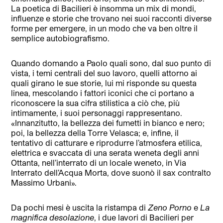
La poetica di Bacilieri è insomma un mix di mondi,
influenze e storie che trovano nei suoi racconti diverse
forme per emergere, in un modo che va ben oltre il
semplice autobiografismo.
Quando domando a Paolo quali sono, dal suo punto di
vista, i temi centrali del suo lavoro, quelli attorno ai
quali girano le sue storie, lui mi risponde su questa
linea, mescolando i fattori iconici che ci portano a
riconoscere la sua cifra stilistica a ciò che, più
intimamente, i suoi personaggi rappresentano.
«Innanzitutto, la bellezza dei fumetti in bianco e nero;
poi, la bellezza della Torre Velasca; e, infine, il
tentativo di catturare e riprodurre l’atmosfera etilica,
elettrica e svaccata di una serata weneta degli anni
Ottanta, nell’interrato di un locale weneto, in Via
Interrato dell’Acqua Morta, dove suonò il sax contralto
Massimo Urbani».
Da pochi mesi è uscita la ristampa di
Zeno Porno
e
La
magnifica desolazione
, i due lavori di Bacilieri per