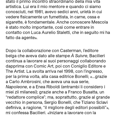
stato il primo incontro straordinario della mia vita
artistica. Lui era il mio mentore e quando ci siamo
conosciuti, nel 1981, avevo sedici anni, un’età in cui
vedere fisicamente un fumettista, in carne, ossa e
sigarette, è fondamentale. Anche conoscere Mescola
è stato molto importante, così come entrare in
contatto con Luca Aurelio Staletti, che in seguito mi ha
fatto da agente».
Dopo la collaborazione con Casterman, l’editore
belga che aveva dato alle stampe
À
Suivre
, Bacilieri
continua a lavorare ai suoi personaggi collaborando
dapprima con Comic Art, poi con Coniglio Editore e
The Artist. La svolta arriva nel 1998, con l’ingresso,
per la prima volta, alla casa editrice Bonelli; «…grazie
a Carlo Ambrosini, che aveva una sua serie,
Napoleone
, e a Enea Riboldi (entrambi li considero i
miei zii milanesi); grazie anche a Franco Busatta, un
“redattore complice”; ma, soprattutto, grazie al grande
vecchio in persona, Sergio Bonelli, che Tiziano Sclavi
definiva, a ragione, “il migliore degli editori possibili”»,
mi confessa Bacilieri. «Iniziare a lavorare con la