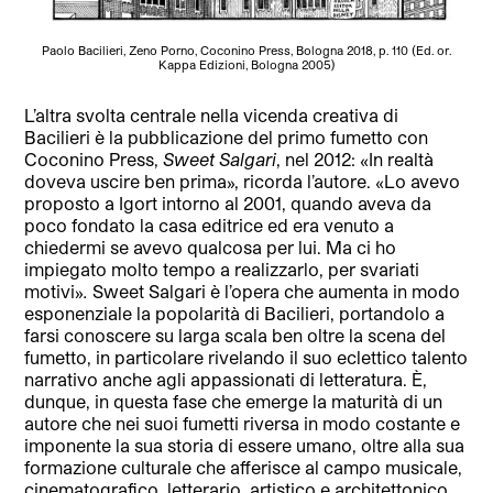
Paolo Bacilieri, Zeno Porno, Coconino Press, Bologna 2018, p. 110 (Ed. or.
Kappa Edizioni, Bologna 2005)
L’altra svolta centrale nella vicenda creativa di
Bacilieri è la pubblicazione del primo fumetto con
Coconino Press,
Sweet Salgari
, nel 2012: «In realtà
doveva uscire ben prima», ricorda l’autore. «Lo avevo
proposto a Igort intorno al 2001, quando aveva da
poco fondato la casa editrice ed era venuto a
chiedermi se avevo qualcosa per lui. Ma ci ho
impiegato molto tempo a realizzarlo, per svariati
motivi»
.
Sweet Salgari è l’opera che aumenta in modo
esponenziale la popolarità di Bacilieri, portandolo a
farsi conoscere su larga scala ben oltre la scena del
fumetto, in particolare rivelando il suo eclettico talento
narrativo anche agli appassionati di letteratura. È,
dunque, in questa fase che emerge la maturità di un
autore che nei suoi fumetti riversa in modo costante e
imponente la sua storia di essere umano, oltre alla sua
formazione culturale che afferisce al campo musicale,
cinematografico, letterario, artistico e architettonico.