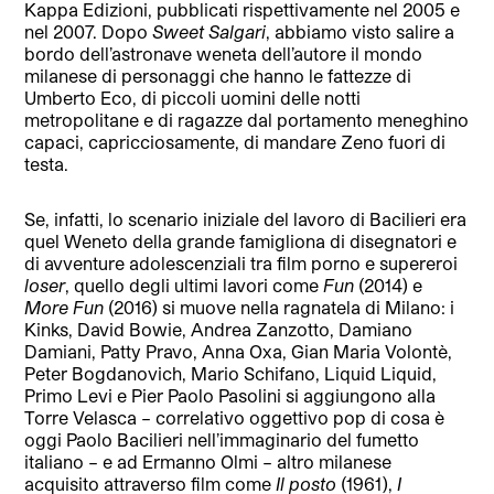
Kappa Edizioni, pubblicati rispettivamente nel 2005 e
nel 2007. Dopo
Sweet Salgari
, abbiamo visto salire a
bordo dell’astronave weneta dell’autore il mondo
milanese di personaggi che hanno le fattezze di
Umberto Eco, di piccoli uomini delle notti
metropolitane e di ragazze dal portamento meneghino
capaci, capricciosamente, di mandare Zeno fuori di
testa.
Se, infatti, lo scenario iniziale del lavoro di Bacilieri era
quel Weneto della grande famigliona di disegnatori e
di avventure adolescenziali tra film porno e supereroi
loser
, quello degli ultimi lavori come
Fun
(2014) e
More Fun
(2016) si muove nella ragnatela di Milano: i
Kinks, David Bowie, Andrea Zanzotto, Damiano
Damiani, Patty Pravo, Anna Oxa, Gian Maria Volontè,
Peter Bogdanovich, Mario Schifano, Liquid Liquid,
Primo Levi e Pier Paolo Pasolini si aggiungono alla
Torre Velasca – correlativo oggettivo pop di cosa è
oggi Paolo Bacilieri nell’immaginario del fumetto
italiano – e ad Ermanno Olmi – altro milanese
acquisito attraverso film come
Il posto
(1961),
I