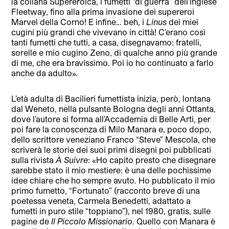
la collana Supereroica, i fumetti “di guerra” dell’inglese
Fleetway, fino alla prima invasione dei supereroi
Marvel della Corno! E infine… beh, i
Linus
dei miei
cugini più grandi che vivevano in città! C’erano così
tanti fumetti che tutti, a casa, disegnavamo: fratelli,
sorelle e mio cugino Zeno, di qualche anno più grande
di me, che era bravissimo. Poi io ho continuato a farlo
anche da adulto».
L’età adulta di Bacilieri fumettista inizia, però, lontana
dal Weneto, nella pulsante Bologna degli anni Ottanta,
dove l’autore si forma all’Accademia di Belle Arti, per
poi fare la conoscenza di Milo Manara e, poco dopo,
dello scrittore veneziano Franco “Steve” Mescola, che
scriverà le storie dei suoi primi disegni poi pubblicati
sulla rivista
À
Suivre
: «Ho capito presto che disegnare
sarebbe stato il mio mestiere: è una delle pochissime
idee chiare che ho sempre avuto. Ho pubblicato il mio
primo fumetto, “Fortunato” (racconto breve di una
poetessa veneta, Carmela Benedetti, adattato a
fumetti in puro stile “toppiano”), nel 1980, gratis, sulle
pagine de
Il Piccolo Missionario
. Quello con Manara è