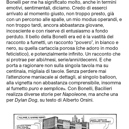
Bonelli per me ha significato molto, anche in termini
emotivi, sentimentali, diciamo. Credo di esserci
arrivato al momento giusto, non troppo presto, già
con un percorso alle spalle, un mio modus operandi, e
non troppo tardi, ancora abbastanza giovane,
incosciente e con riserve di entusiasmo a fondo
perduto. Il bello della Bonelli era ed è la vastità del
racconto a fumetti, un racconto “povero”, in bianco e
nero, su quella cartaccia porosa (che adoro in modo
feticistico), e potenzialmente infinito. Un racconto che
si protrae per albi/mesi, serie/anni/decenni. E che
porta a ragionare non sulla singola tavola ma su
centinaia, migliaia di tavole. Senza perdere mai
l’attenzione maniacale ai dettagli, al singolo balloon,
alla vignetta non abbastanza comprensibile, insomma
al fumetto
puro e semplice
»
.
Con Bonelli, Bacilieri
realizza diverse storie per
Napoleone
, ma anche una
per
Dylan Dog
, su testo di Alberto Orsini.