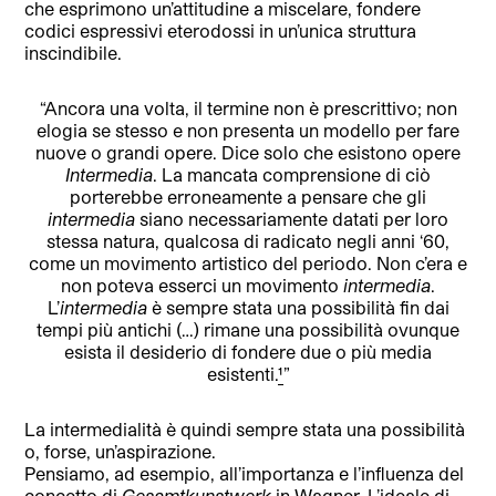
che esprimono un’attitudine a miscelare, fondere
codici espressivi eterodossi in un’unica struttura
inscindibile.
“Ancora una volta, il termine non è prescrittivo; non
elogia se stesso e non presenta un modello per fare
nuove o grandi opere. Dice solo che esistono opere
Intermedia
. La mancata comprensione di ciò
porterebbe erroneamente a pensare che gli
intermedia
siano necessariamente datati per loro
stessa natura, qualcosa di radicato negli anni ‘60,
come un movimento artistico del periodo. Non c’era e
non poteva esserci un movimento
intermedia
.
L’
intermedia
è sempre stata una possibilità fin dai
tempi più antichi (…) rimane una possibilità ovunque
esista il desiderio di fondere due o più media
esistenti.
¹
”
La intermedialità è quindi sempre stata una possibilità
o, forse, un’aspirazione.
Pensiamo, ad esempio, all’importanza e l’influenza del
concetto di
Gesamtkunstwerk
in Wagner. L’ideale di