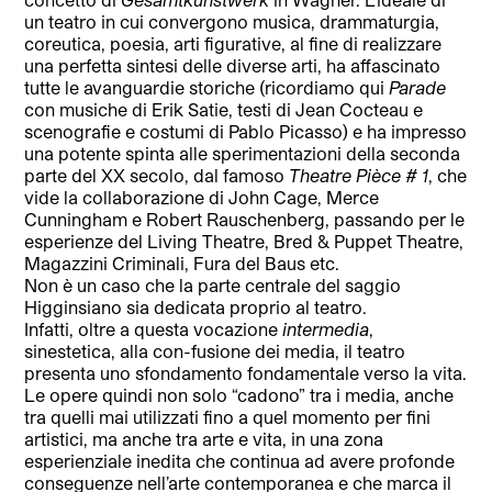
un teatro in cui convergono musica, drammaturgia,
coreutica, poesia, arti figurative, al fine di realizzare
una perfetta sintesi delle diverse arti, ha affascinato
tutte le avanguardie storiche (ricordiamo qui
Parade
con musiche di Erik Satie, testi di Jean Cocteau e
scenografie e costumi di Pablo Picasso) e ha impresso
una potente spinta alle sperimentazioni della seconda
parte del XX secolo, dal famoso
Theatre Pièce # 1
, che
vide la collaborazione di John Cage, Merce
Cunningham e Robert Rauschenberg, passando per le
esperienze del Living Theatre, Bred & Puppet Theatre,
Magazzini Criminali, Fura del Baus etc.
Non è un caso che la parte centrale del saggio
Higginsiano sia dedicata proprio al teatro.
Infatti, oltre a questa vocazione
intermedia
,
sinestetica, alla con-fusione dei media, il teatro
presenta uno sfondamento fondamentale verso la vita.
Le opere quindi non solo “cadono” tra i media, anche
tra quelli mai utilizzati fino a quel momento per fini
artistici, ma anche tra arte e vita, in una zona
esperienziale inedita che continua ad avere profonde
conseguenze nell’arte contemporanea e che marca il