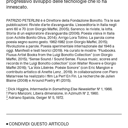
progressivo sviluppo delle tecnologie che lo ha
innescato.
PATRIZIO PETERLINI è è Direttore della Fondazione Bonotto. Tra le sue
pubblicazioni: Riviste d’arte d’avanguardia. L’esoeditoria in Italia negli
anni 60 e 70 (con Giorgio Maffei, 2005); Sarenco: le riviste, la lotta.
Storia di un esploratore d’avanguardia (2006); Poesia visiva in Italia
(con Achille Bonito Oliva, 2014); Arrigo Lora Totino. La parola come
poesia segno suono gesto. 1962-1982 (con Giorgio Maffei, 2015);
Rivoluzione a parole. Poesia sperimentale internazionale dal 1946 a
oggi. Manifesti e testi teorici (2019). Ha curato le mostre: “Fluxbooks.
Fluxus Artist Books from the Luigi Bonotto Collection” (con Giorgio
Maffei, 2015); “Sense Sound / Sound Sense. Fluxus music, scores and
records in the Luigi Bonotto collection” (con Walter Rovere e Giorgio
Maffei 2016); “La Voix Libérée. Poésie Sonore” (con Eric Mangion e
contributo artistico di Anette Lenz , 2019). In collaborazione con Piero
Matarrese ha realizzato i film La Perf En Fin. La recherche de Julien
Blaine (2008) e Around Poetry #1 (2015).
¹
Dick Higgins,
Intermedia
in
Something Else Newsletter
No. 1, 1966.
²
Piero Manzoni, Libera dimensione, in Azimuth No. 2, 1960.
³
Adriano Spatola, Geiger No. 5, 1972.
CONDIVIDI QUESTO ARTICOLO