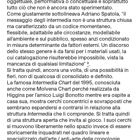
oggettuale, performativa o concettuale e soprattutto
tutto ciò che non è ancora stato sperimentato.
Come giustamente sottolineava Adriano Spatola, “il
messaggio degli intermedia non è una struttura chiusa
ma caratterizzato da un codice momentaneo,
flessibile, adattabile alle circostanze, modellabile
all’ambiente e sul pubblico, spesso anzi condizionato
in misura determinante da fattori esterni. Un discorso
dello stesso genere è da farsi per i materiali usati, la
cui catalogazione risulterebbe impossibile, vista la
mancanza di qualsiasi limitazione”
³
.
Si tratta quindi, ancora una volta, di una possibilità in
fieri, non di qualcosa di consolidato e definito.
La famosa
Intermedia Chart
del 1995, conosciuta
anche come Molvena Chart perché realizzata da
Higgins per l’amico Luigi Bonotto mentre era ospite a
casa sua, mostra cerchi concentrici e sovrapposti che
sembrano espandersi e contrarsi in relazione alla
struttura
Intermedia
che li comprende. Si tratta quindi
di una struttura aperta che invita al gioco. I suoi cerchi
si muovono liberamente nello spazio invece di essere
storicamente inquadrati nel quadro lineare e
specializzato dell’arte / anti-arte delle cronologie