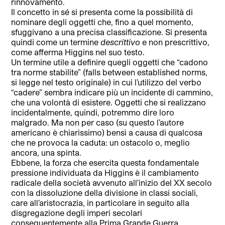
rinnovamento.
Il concetto in sé si presenta come la possibilità di
nominare degli oggetti che, fino a quel momento,
sfuggivano a una precisa classificazione. Si presenta
quindi come un termine
descrittivo
e non prescrittivo,
come afferma Higgins nel suo testo.
Un termine utile a definire quegli oggetti che “cadono
tra norme stabilite” (falls between established norms,
si legge nel testo originale) in cui l’utilizzo del verbo
“cadere” sembra indicare più un incidente di cammino,
che una volontà di esistere. Oggetti che si realizzano
incidentalmente, quindi, potremmo dire loro
malgrado. Ma non per caso (su questo l’autore
americano è chiarissimo) bensì a causa di qualcosa
che ne provoca la caduta: un ostacolo o, meglio
ancora, una spinta.
Ebbene, la forza che esercita questa fondamentale
pressione individuata da Higgins è il cambiamento
radicale della società avvenuto all’inizio del XX secolo
con la dissoluzione della divisione in classi sociali,
care all’aristocrazia, in particolare in seguito alla
disgregazione degli imperi secolari
conseguentemente alla Prima Grande Guerra.