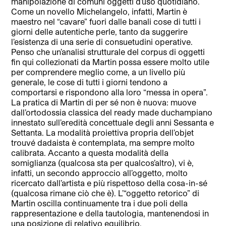
manipolazione di comuni oggetti d’uso quotidiano.
Come un novello Michelangelo, infatti, Martin è
maestro nel “cavare” fuori dalle banali cose di tutti i
giorni delle autentiche perle, tanto da suggerire
l’esistenza di una serie di consuetudini operative.
Penso che un’analisi strutturale del corpus di oggetti
fin qui collezionati da Martin possa essere molto utile
per comprendere meglio come, a un livello più
generale, le cose di tutti i giorni tendono a
comportarsi e rispondono alla loro “messa in opera”.
La pratica di Martin di per sé non è nuova: muove
dall’ortodossia classica del ready made duchampiano
innestato sull’eredità concettuale degli anni Sessanta e
Settanta. La modalità proiettiva propria dell’objet
trouvé dadaista è contemplata, ma sempre molto
calibrata. Accanto a questa modalità della
somiglianza (qualcosa sta per qualcos’altro), vi è,
infatti, un secondo approccio all’oggetto, molto
ricercato dall’artista e più rispettoso della cosa-in-sé
(qualcosa rimane ciò che è). L’“oggetto retorico” di
Martin oscilla continuamente tra i due poli della
rappresentazione e della tautologia, mantenendosi in
una posizione di relativo equilibrio.