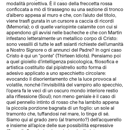
modalità proiettiva. È il caso della freccetta rossa
conficcata a mò di tirassegno su una sezione di tronco
d’albero appesa al muro e che, con l’aiuto del titolo,
viene trasfi gurata in un cursore a caccia di ricordi
(Memoria); o di quelle variopinte calamite con cui si
appendono gli avvisi nelle bacheche e che con Martin
infestano letteralmente un metallico corpo di Cristo:
sono vessilli di tutte le asfi ssianti richieste dell’umanità
a Nostro Signore o di annunci del Padre? In ogni caso
Cristo è qui un “ponte” (Thirteen Idiots). Pensiamo poi
a quel gioiello d’intelligenza psicologica, filosofica e
artistica costituito dal pipistrello sotto forma di
adesivo applicato a uno specchietto circolare:
evocando il disorientamento che la luce provoca al
volatile, nonché l’invisibilità del vampiro allo specchio,
l’opera fa le veci di un oscuro mondo interiore restio
alla riflessione (Soul); non meno geniale è il caso di
quel pennello intinto di rosso che ha lambito appena
la piccola porzione bagnata di un foglio: un sole al
tramonto che, tuffandosi nel mare, lo tinge di sé.
Siamo qui al grado zero (al tramonto?) dell’acquerello
e insieme all’apice delle sue possibilità espressive