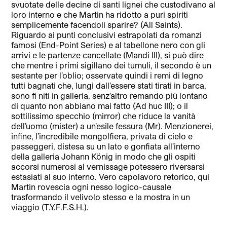
svuotate delle decine di santi lignei che custodivano al
loro interno e che Martin ha ridotto a puri spiriti
semplicemente facendoli sparire? (All Saints).
Riguardo ai punti conclusivi estrapolati da romanzi
famosi (End-Point Series) e al tabellone nero con gli
arrivi e le partenze cancellate (Mandi III), si può dire
che mentre i primi sigillano dei tumuli, il secondo è un
sestante per l’oblio; osservate quindi i remi di legno
tutti bagnati che, lungi dall’essere stati tirati in barca,
sono fi niti in galleria, senz’altro remando più lontano
di quanto non abbiano mai fatto (Ad huc III); o il
sottilissimo specchio (mirror) che riduce la vanità
dell’uomo (mister) a un’esile fessura (Mr). Menzionerei,
infine, l’incredibile mongolfiera, privata di cielo e
passeggeri, distesa su un lato e gonfiata all’interno
della galleria Johann König in modo che gli ospiti
accorsi numerosi al vernissage potessero riversarsi
estasiati al suo interno. Vero capolavoro retorico, qui
Martin rovescia ogni nesso logico-causale
trasformando il velivolo stesso e la mostra in un
viaggio (T.Y.F.F.S.H.).