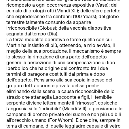
ricomposto a ogni occorrenza espositiva (Vase); del
cumulo di orologi rotti (Mandi XII); delle sfere perfette
che esploderanno tra cent’anni (100 Years); del globo
terrestre talmente consunto da apparire
irriconoscibile (Globus); della vecchia diapositiva
segnata dal tempo (Dia).
La terza modalità operativa è forse quella con cui
Martin ha insistito di più, ottenendo, a mio avviso, il
meglio della sua produzione. Il meccanismo è sempre
lo stesso: la rimozione di una parte dell’oggetto
genera la percezione di una compensazione di tipo
iperbolico che ha origine dal confronto tra i due
termini di paragone costituiti dal prima e dopo
dell’oggetto. Pensiamo alla sua copia in gesso del
gruppo del Laocoonte privata del serpente:
eliminando dalla scena la causa riconoscibile dello
strazio che attanaglia Laocoonte e figli, il temibile
serpente diviene letteralmente il “rimosso”, cosicché
l’angoscia si fa “indicibile” (Mandi VIII); o pensiamo alle
campane di bronzo private del suono e non più udibili
all’orecchio umano (For Whom). E che dire, sempre in
tema di campane, di quelle leggiadre capsule di vetro