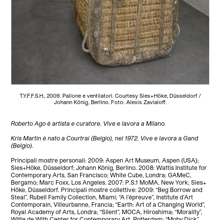
T.Y.F.F.S.H., 2009. Pallone e ventilatori. Courtesy Sies+Höke, Düsseldorf /
Johann König, Berlino. Foto: Alexis Zavialoff.
Roberto Ago è artista e curatore. Vive e lavora a Milano.
Kris Martin è nato a Courtrai (Belgio), nel 1972. Vive e lavora a Gand
(Belgio).
Principali mostre personali: 2009: Aspen Art Museum, Aspen (USA);
Sies+Höke, Düsseldorf; Johann König, Berlino. 2008: Wattis Institute for
Contemporary Arts, San Francisco; White Cube, Londra; GAMeC,
Bergamo; Marc Foxx, Los Angeles. 2007: P.S.1 MoMA, New York; Sies+
Höke, Düsseldorf. Principali mostre collettive: 2009: “Beg Borrow and
Steal”, Rubell Family Collection, Miami; “A l’épreuve”, Institute d’Art
Contemporain, Villeurbanne, Francia; “Earth: Art of a Changing World”,
Royal Academy of Arts, Londra; “Silent”, MOCA, Hiroshima; “Morality”,
Witte de With Center for Contemporary Art, Rotterdam; “Moby Dick”,