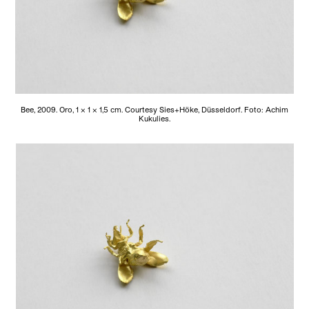
Bee, 2009. Oro, 1 x 1 x 1,5 cm. Courtesy Sies+Höke, Düsseldorf. Foto: Achim
Kukulies.