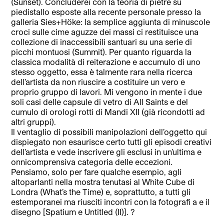
(Sunset). Concluderei con la teoria di pietre su
piedistallo esposte alla recente personale presso la
galleria Sies+Höke: la semplice aggiunta di minuscole
croci sulle cime aguzze dei massi ci restituisce una
collezione di inaccessibili santuari su una serie di
picchi montuosi (Summit). Per quanto riguarda la
classica modalità di reiterazione e accumulo di uno
stesso oggetto, essa è talmente rara nella ricerca
dell’artista da non riuscire a costituire un vero e
proprio gruppo di lavori. Mi vengono in mente i due
soli casi delle capsule di vetro di All Saints e del
cumulo di orologi rotti di Mandi XII (già ricondotti ad
altri gruppi).
Il ventaglio di possibili manipolazioni dell’oggetto qui
dispiegato non esaurisce certo tutti gli episodi creativi
dell’artista e vede inscrivere gli esclusi in un’ultima e
onnicomprensiva categoria delle eccezioni.
Pensiamo, solo per fare qualche esempio, agli
altoparlanti nella mostra tenutasi al White Cube di
Londra (What’s the Time) e, soprattutto, a tutti gli
estemporanei ma riusciti incontri con la fotografi a e il
disegno [Spatium e Untitled (II)]. ?