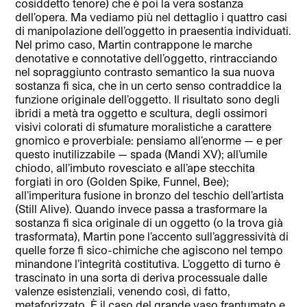
cosiddetto tenore) che è poi la vera sostanza
dell’opera. Ma vediamo più nel dettaglio i quattro casi
di manipolazione dell’oggetto in praesentia individuati.
Nel primo caso, Martin contrappone le marche
denotative e connotative dell’oggetto, rintracciando
nel sopraggiunto contrasto semantico la sua nuova
sostanza fi sica, che in un certo senso contraddice la
funzione originale dell’oggetto. Il risultato sono degli
ibridi a metà tra oggetto e scultura, degli ossimori
visivi colorati di sfumature moralistiche a carattere
gnomico e proverbiale: pensiamo all’enorme — e per
questo inutilizzabile — spada (Mandi XV); all’umile
chiodo, all’imbuto rovesciato e all’ape stecchita
forgiati in oro (Golden Spike, Funnel, Bee);
all’imperitura fusione in bronzo del teschio dell’artista
(Still Alive). Quando invece passa a trasformare la
sostanza fi sica originale di un oggetto (o la trova già
trasformata), Martin pone l’accento sull’aggressività di
quelle forze fi sico-chimiche che agiscono nel tempo
minandone l’integrità costitutiva. L’oggetto di turno è
trascinato in una sorta di deriva processuale dalle
valenze esistenziali, venendo così, di fatto,
metaforizzato. È il caso del grande vaso frantumato e