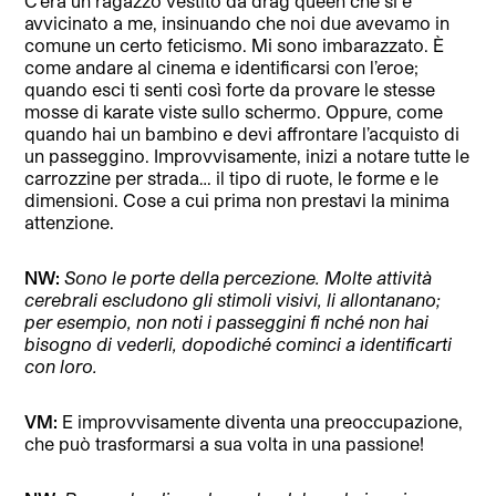
C’era un ragazzo vestito da drag queen che si è
avvicinato a me, insinuando che noi due avevamo in
comune un certo feticismo. Mi sono imbarazzato. È
come andare al cinema e identificarsi con l’eroe;
quando esci ti senti così forte da provare le stesse
mosse di karate viste sullo schermo. Oppure, come
quando hai un bambino e devi affrontare l’acquisto di
un passeggino. Improvvisamente, inizi a notare tutte le
carrozzine per strada… il tipo di ruote, le forme e le
dimensioni. Cose a cui prima non prestavi la minima
attenzione.
NW:
Sono le porte della percezione. Molte attività
cerebrali escludono gli stimoli visivi, li allontanano;
per esempio, non noti i passeggini fi nché non hai
bisogno di vederli, dopodiché cominci a identificarti
con loro.
VM:
E improvvisamente diventa una preoccupazione,
che può trasformarsi a sua volta in una passione!