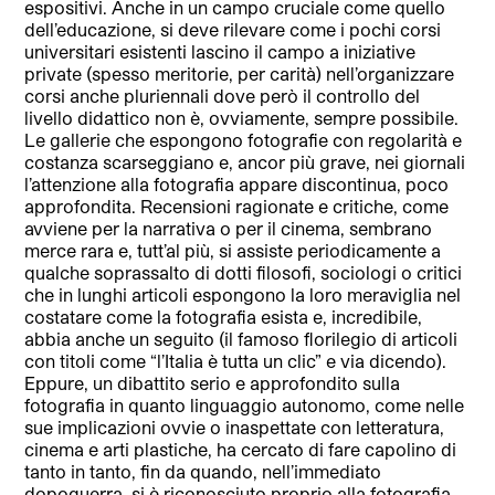
espositivi. Anche in un campo cruciale come quello
dell’educazione, si deve rilevare come i pochi corsi
universitari esistenti lascino il campo a iniziative
private (spesso meritorie, per carità) nell’organizzare
corsi anche pluriennali dove però il controllo del
livello didattico non è, ovviamente, sempre possibile.
Le gallerie che espongono fotografie con regolarità e
costanza scarseggiano e, ancor più grave, nei giornali
l’attenzione alla fotografia appare discontinua, poco
approfondita. Recensioni ragionate e critiche, come
avviene per la narrativa o per il cinema, sembrano
merce rara e, tutt’al più, si assiste periodicamente a
qualche soprassalto di dotti filosofi, sociologi o critici
che in lunghi articoli espongono la loro meraviglia nel
costatare come la fotografia esista e, incredibile,
abbia anche un seguito (il famoso florilegio di articoli
con titoli come “l’Italia è tutta un clic” e via dicendo).
Eppure, un dibattito serio e approfondito sulla
fotografia in quanto linguaggio autonomo, come nelle
sue implicazioni ovvie o inaspettate con letteratura,
cinema e arti plastiche, ha cercato di fare capolino di
tanto in tanto, fin da quando, nell’immediato
dopoguerra, si è riconosciuto proprio alla fotografia