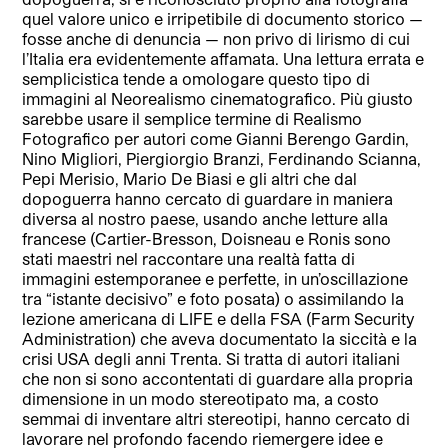
quel valore unico e irripetibile di documento storico —
fosse anche di denuncia — non privo di lirismo di cui
l’Italia era evidentemente affamata. Una lettura errata e
semplicistica tende a omologare questo tipo di
immagini al Neorealismo cinematografico. Più giusto
sarebbe usare il semplice termine di Realismo
Fotografico per autori come Gianni Berengo Gardin,
Nino Migliori, Piergiorgio Branzi, Ferdinando Scianna,
Pepi Merisio, Mario De Biasi e gli altri che dal
dopoguerra hanno cercato di guardare in maniera
diversa al nostro paese, usando anche letture alla
francese (Cartier-Bresson, Doisneau e Ronis sono
stati maestri nel raccontare una realtà fatta di
immagini estemporanee e perfette, in un’oscillazione
tra “istante decisivo” e foto posata) o assimilando la
lezione americana di LIFE e della FSA (Farm Security
Administration) che aveva documentato la siccità e la
crisi USA degli anni Trenta. Si tratta di autori italiani
che non si sono accontentati di guardare alla propria
dimensione in un modo stereotipato ma, a costo
semmai di inventare altri stereotipi, hanno cercato di
lavorare nel profondo facendo riemergere idee e