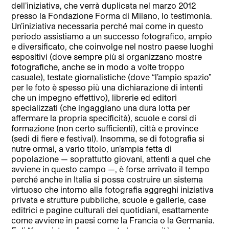
dell’iniziativa, che verrà duplicata nel marzo 2012
presso la Fondazione Forma di Milano, lo testimonia.
Un’iniziativa necessaria perché mai come in questo
periodo assistiamo a un successo fotografico, ampio
e diversificato, che coinvolge nel nostro paese luoghi
espositivi (dove sempre più si organizzano mostre
fotografiche, anche se in modo a volte troppo
casuale), testate giornalistiche (dove “l’ampio spazio”
per le foto è spesso più una dichiarazione di intenti
che un impegno effettivo), librerie ed editori
specializzati (che ingaggiano una dura lotta per
affermare la propria specificità), scuole e corsi di
formazione (non certo sufficienti), città e province
(sedi di fiere e festival). Insomma, se di fotografia si
nutre ormai, a vario titolo, un’ampia fetta di
popolazione — soprattutto giovani, attenti a quel che
avviene in questo campo —, è forse arrivato il tempo
perché anche in Italia si possa costruire un sistema
virtuoso che intorno alla fotografia aggreghi iniziativa
privata e strutture pubbliche, scuole e gallerie, case
editrici e pagine culturali dei quotidiani, esattamente
come avviene in paesi come la Francia o la Germania.