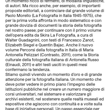
Un momento ricco di fermenti, di modalità linguistiche,
di autori. Ma ricco anche, per esempio, di importanti
proposte editoriali, a cominciare dal grande volume di
Paolo Morello (La Fotografia in Italia 1945-1975), che
per la prima volta affronta in modo sistematico e con
grande dovizia di documenti la storia della fotografia
nel nostro paese; per continuare con il primo volume
dell’opera edita da Skira La Fotografia, a cura di
Walter Guadagnini, con testi di Francesco Zanot,
Elizabeth Siegel e Quentin Bajac. Anche il nuovo
volume Percorsi della fotografia in Italia di Maria
Antonella Pelizzari (Contrasto, 2011), come la Storia
culturale della fotografia italiana di Antonella Russo
(Einaudi, 2011) e altri testi usciti in questi mesi
confermano la tendenza.
Stiamo quindi vivendo un momento d’oro e di grande
attenzione per la fotografia italiana. Un momento che
deve poter vedere in primo piano l’impegno delle
istituzioni pubbliche nel creare un numero maggiore di
corsi universitari, nel sistemare e valorizzare gli
archivi esistenti, nel sostenere quelle realtà museali ed
espositive che agiscono con continuità e a volte sulla
base di iniziative personali. Un passo essenziale per