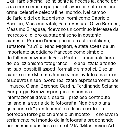
E di “fare sistema” se ne sente la necessità, anche per
sostenere e accompagnare il lavoro di autori italiani
ormai celebri e celebrati nel mondo. Nel campo
dell’arte e del collezionismo, nomi come Gabriele
Basilico, Massimo Vitali, Paolo Ventura, Olivo Barbieri,
Massimo Siragusa, ricevono un continuo interesse dal
mercato e le loro quotazioni sono in costante
aumento. Proprio l’immagine di un autore italiano, il
Tuffatore (1951) di Nino Migliori, è stata scelta da un
importante quotidiano francese come simbolo
dell’ultima edizione di Paris Photo — principale fiera
del collezionismo fotografico — e analizzata a fondo
nei suoi possibili aspetti formali e simbolici. E se un
autore come Mimmo Jodice viene invitato a esporre
al Louvre un suo lavoro realizzato espressamente per
il museo, Gianni Berengo Gardin, Ferdinando Scianna,
Piergiorgio Branzi espongono in contesti
internazionali dove si esalta il prezioso contributo
italiano alla storia delle fotografia. Non è solo una
questione di “grandi nomi” ma di un tessuto — si
potrebbe forse già chiamarlo un indotto — che lavora
seriamente nel mondo della fotografia proponendo
per esempio una fiera come il MIA (Milan Image Art