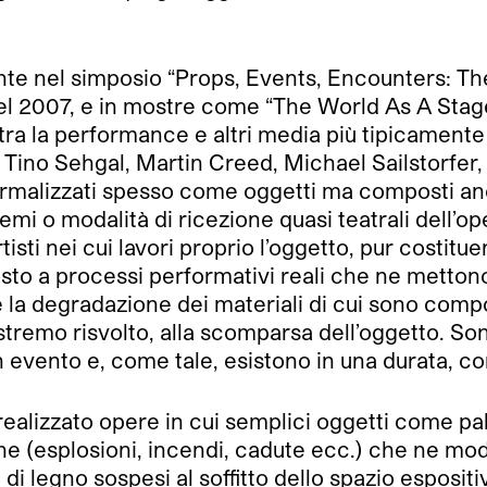
nte nel simposio “Props, Events, Encounters: T
 2007, e in mostre come “The World As A Stage
a la performance e altri media più tipicamente leg
o Sehgal, Martin Creed, Michael Sailstorfer, s
 formalizzati spesso come oggetti ma composti a
mi o modalità di ricezione quasi teatrali dell’o
isti nei cui lavori proprio l’oggetto, pur costitu
sto a processi performativi reali che ne mettono 
e la degradazione dei materiali di cui sono comp
remo risvolto, alla scomparsa dell’oggetto. Son
 evento e, come tale, esistono in una durata, con
alizzato opere in cui semplici oggetti come pallo
ne (esplosioni, incendi, cadute ecc.) che ne modi
 di legno sospesi al soffitto dello spazio esposit