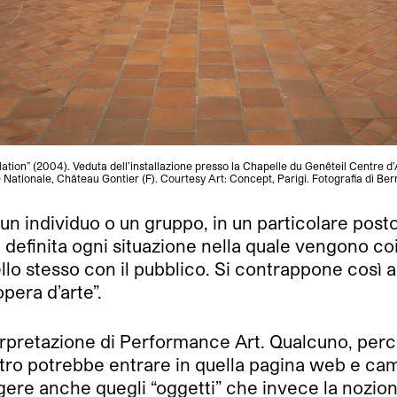
ation” (2004). Veduta dell’installazione presso la Chapelle du Genêteil Centre 
e Nationale, Château Gontier (F). Courtesy Art: Concept, Parigi. Fotografia di Be
 di un individuo o un gruppo, in un particolare pos
 definita ogni situazione nella quale vengono co
lo stesso con il pubblico. Si contrappone così all
opera d’arte”.
rpretazione di Performance Art. Qualcuno, perch
altro potrebbe entrare in quella pagina web e cam
ungere anche quegli “oggetti” che invece la nozio