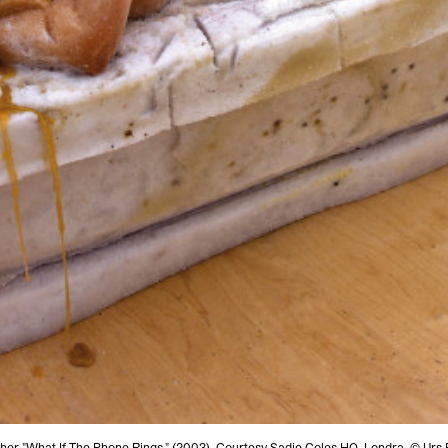
sher "What If The Phone Rings," (2003). Courtesy Sadie Coles HQ, Londra. © Urs 