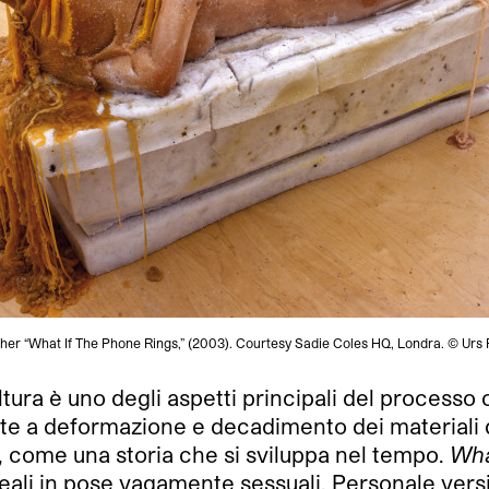
sher “What If The Phone Rings,” (2003). Courtesy Sadie Coles HQ, Londra. © Urs 
ltura è uno degli aspetti principali del processo 
ggette a deformazione e decadimento dei materiali
, come una storia che si sviluppa nel tempo.
Wha
ali in pose vagamente sessuali. Personale versio