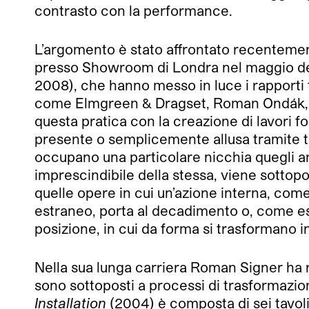
contrasto con la performance.
L’argomento è stato affrontato recenteme
presso Showroom di Londra nel maggio del
2008), che hanno messo in luce i rapporti tr
come Elmgreen & Dragset, Roman Ondák, Tin
questa pratica con la creazione di lavori
presente o semplicemente allusa tramite te
occupano una particolare nicchia quegli art
imprescindibile della stessa, viene sottopo
quelle opere in cui un’azione interna, com
estraneo, porta al decadimento o, come est
posizione, in cui da forma si trasformano in
Nella sua lunga carriera Roman Signer ha re
sono sottoposti a processi di trasformazio
Installation
(2004) è composta di sei tavoli