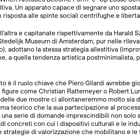
itiva. Un apparato capace di segnare uno spost
in risposta alle spinte sociali centrifughe e liberta
dall’altra e capitanate rispettivamente da Haral
o Stedelijk Museum di Amsterdam, pur nelle rileva
ntico), adottano la stessa strategia allestitiva (im
e, a quella tendenza artistica postminimalista, 
o è il ruolo chiave che Piero Gilardi avrebbe gio
figure come Christian Rattemeyer o Robert Lumle
delle due mostre ci allontaneremmo molto sia da
ma teorico che la sua partecipazione al process
una serie di domande imprescindibili non solo sul
 concreti con cui i dispositivi culturali e le ind
le strategie di valorizzazione che mobilitano e le