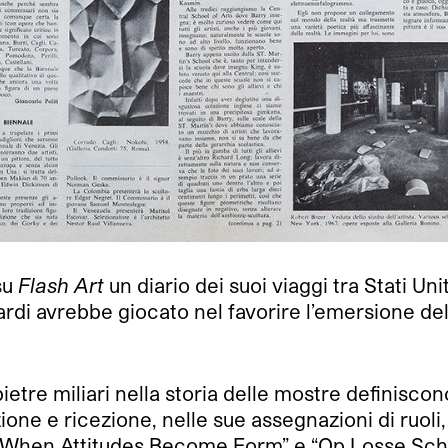
 su
Flash Art
un diario dei suoi viaggi tra Stati Un
lardi avrebbe giocato nel favorire l’emersione d
etre miliari nella storia delle mostre definiscon
ne e ricezione, nelle sue assegnazioni di ruoli,
tre “When Attitudes Become Form” e “Op Losse S