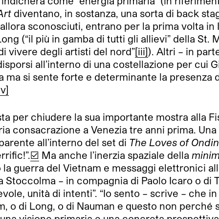
ndicherà come “energia primaria” (in riferimento
Art
diventano, in sostanza, una sorta di back s
llora sconosciuti, entrano per la prima volta in
ong (“il più in gamba di tutti gli allievi” della St. 
 vivere degli artisti del nord”
[iii]
). Altri – in p
porsi all’interno di una costellazione per cui Gi
a ma si sente forte e determinante la presenza d
iv]
sta per chiudere la sua importante mostra alla Fi
ia consacrazione a Venezia tre anni prima. Una f
parente all’interno del set di
The Loves of Ondi
rific!”.
[v]
Ma anche l’inerzia spaziale della
minim
o la guerra del Vietnam e messaggi elettronici a
 Stoccolma – in compagnia di Paolo Icaro o di To
ole, unità di intenti”. “Io sento – scrive – che i
em, o di Long, o di Nauman e questo non perché si
una visione primaria e una concreta prospettiva i