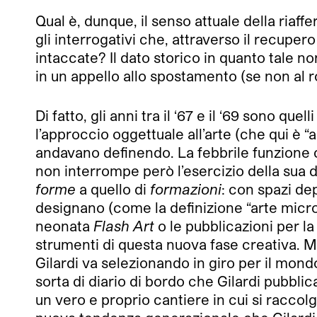
Qual è, dunque, il senso attuale della riaff
gli interrogativi che, attraverso il recup
intaccate? Il dato storico in quanto tale n
in un appello allo spostamento (se non al r
Di fatto, gli anni tra il ‘67 e il ‘69 sono qu
l’approccio oggettuale all’arte (che qui è “
andavano definendo. La febbrile funzione cat
non interrompe però l’esercizio della sua d
forme
a quello di
formazioni
: con spazi de
designano (come la definizione “arte micro
neonata
Flash Art
o le pubblicazioni per l
strumenti di questa nuova fase creativa. M
Gilardi va selezionando in giro per il mo
sorta di diario di bordo che Gilardi pubbli
un vero e proprio cantiere in cui si racco