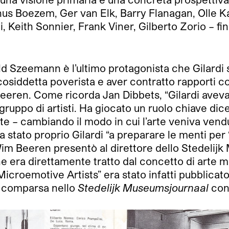
nus Boezem, Ger van Elk, Barry Flanagan, Olle K
eith Sonnier, Frank Viner, Gilberto Zorio – finira
ld Szeemann è l’ultimo protagonista che Gilardi 
 cosiddetta poverista e aver contratto rapporti 
eren. Come ricorda Jan Dibbets, “Gilardi aveva p
ruppo di artisti. Ha giocato un ruolo chiave di
rte – cambiando il modo in cui l’arte veniva vendu
tato proprio Gilardi “a preparare le menti per
e Wim Beeren presentò al direttore dello Stedel
e era direttamente tratto dal concetto di arte m
 Microemotive Artists” era stato infatti pubblica
a comparsa nello
Stedelijk Museumsjournaal
con 