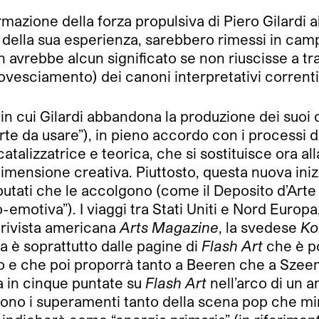
ermazione della forza propulsiva di Piero Gilardi 
ero della sua esperienza, sarebbero rimessi in c
on avrebbe alcun significato se non riuscisse a tr
ovesciamento) dei canoni interpretativi correnti
elli in cui Gilardi abbandona la produzione dei suoi
arte da usare”), in pieno accordo con i processi d
alizzatrice e teorica, che si sostituisce ora alla
imensione creativa. Piuttosto, questa nuova iniz
putati che le accolgono (come il Deposito d’Arte
-emotiva”). I viaggi tra Stati Uniti e Nord Europ
a rivista americana
Arts Magazine
, la svedese
Ko
a è soprattutto dalle pagine di
Flash Art
che è po
ndo e che poi proporrà tanto a Beeren che a Szee
ca in cinque puntate su
Flash Art
nell’arco di un a
lgono i superamenti tanto della scena pop che min