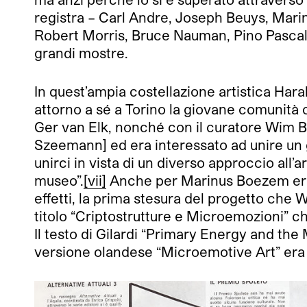
registra – Carl Andre, Joseph Beuys, Mari
Robert Morris, Bruce Nauman, Pino Pascali, K
grandi mostre.
In quest’ampia costellazione artistica Hara
attorno a sé a Torino la giovane comunità
Ger van Elk, nonché con il curatore Wim Be
Szeemann] ed era interessato ad unire un g
unirci in vista di un diverso approccio all’a
museo”.
[vii]
Anche per Marinus Boezem era s
effetti, la prima stesura del progetto ch
titolo “Criptostrutture e Microemozioni” ch
Il testo di Gilardi “Primary Energy and the
versione olandese “Microemotive Art” er