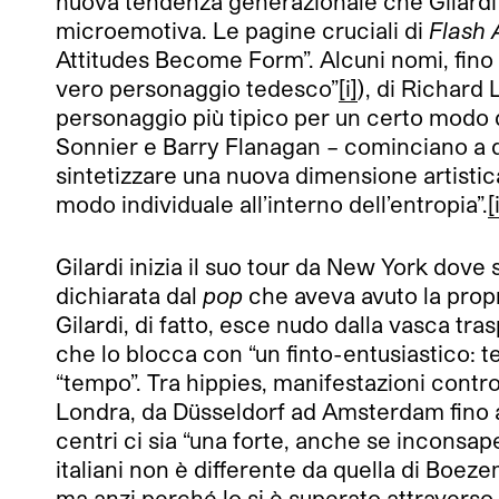
nuova tendenza generazionale che Gilardi i
microemotiva. Le pagine cruciali di
Flash 
Attitudes Become Form”. Alcuni nomi, fino a
vero personaggio tedesco”
[i]
), di Richard L
personaggio più tipico per un certo modo di
Sonnier e Barry Flanagan – cominciano a dis
sintetizzare una nuova dimensione artistic
modo individuale all’interno dell’entropia”.
[
Gilardi inizia il suo tour da New York dove 
dichiarata dal
pop
che aveva avuto la propr
Gilardi, di fatto, esce nudo dalla vasca tras
che lo blocca con “un finto-entusiastico: ter
“tempo”. Tra hippies, manifestazioni contr
Londra, da Düsseldorf ad Amsterdam fino a
centri ci sia “una forte, anche se inconsapev
italiani non è differente da quella di Boez
ma anzi perché lo si è superato attraverso 