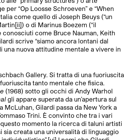
 alle “primary structures”) o arte
tage per “Op Loosse Schroeven” e “When
 Italia come quello di Joseph Beuys (“un
Martin
[ii]
) o di Marinus Boezem (“il
arte conosciuti come Bruce Nauman, Keith
lardi scrive “siamo ancora lontani dal
i una nuova attitudine mentale a vivere in
schbach Gallery. Si tratta di una fuoriuscita
uoriuscita tanto mentale che fisica.
ne
(1968) sotto gli occhi di Andy Warhol
al
gli appare superata da un’apertura sul
lla McLuhan, Gilardi passa da New York a
mmaso Trini. È convinto che tra i vari
n questo momento la ricerca di taluni artisti
 sia creata una universalità di linguaggio
ndividualistica”.
[vi]
I nomi che Gilardi