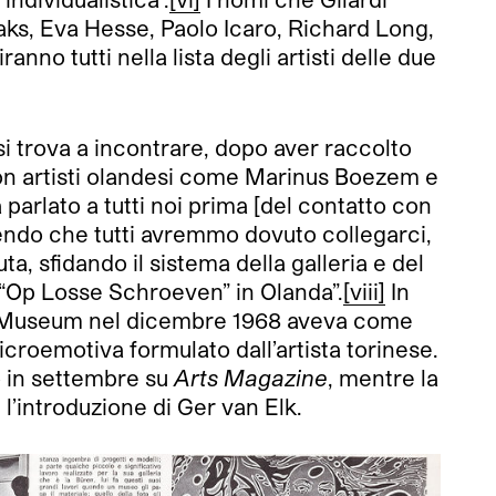
aks, Eva Hesse, Paolo Icaro, Richard Long,
nno tutti nella lista degli artisti delle due
si trova a incontrare, dopo aver raccolto
con artisti olandesi come Marinus Boezem e
arlato a tutti noi prima [del contatto con
cendo che tutti avremmo dovuto collegarci,
ta, sfidando il sistema della galleria e del
 “Op Losse Schroeven” in Olanda”.
[viii]
In
ijk Museum nel dicembre 1968 aveva come
icroemotiva formulato dall’artista torinese.
to in settembre su
Arts Magazine
, mentre la
l’introduzione di Ger van Elk.