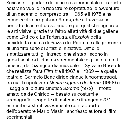
Sessanta — parlare del cinema sperimentale e d’artista
nostrano vuol dire ricostruire soprattutto le avventure
di un decennio, compreso tra il 1965 e il 1975 e ha
come centro propulsivo Roma, che attraversa un
periodo di autentico splendore per quel che riguarda
le arti visive, grazie tra l’altro all’attività di due gallerie
come L’Attico e La Tartaruga, all’
exploit
della
cosiddetta scuola di Piazza del Popolo e alla presenza
di una fitta serie di artisti e iniziative. Difficile
sintetizzare tutti gli intrecci che si stabiliscono in
questi anni tra il cinema sperimentale e gli altri ambiti
artistici, dall’avanguardia musicale — Sylvano Bussotti
che realizza
Rara Film
tra il 1967 e il 1969 — a quella
teatrale: Carmelo Bene dirige cinque lungometraggi,
tra cui il capolavoro
Nostra signora dei turchi
(1968) e
il saggio di pittura cinetica
Salomè
(1972) — molto
amato da de Chirico — basato su costumi e
scenografie ricoperte di materiale rifrangente 3M:
entrambi costruiti visivamente con l’apporto
dell’operatore Mario Masini, anch’esso autore di film
sperimentali.