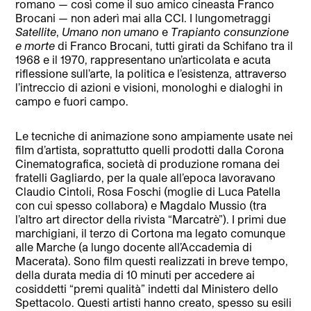
romano — così come il suo amico cineasta Franco
Brocani — non aderì mai alla CCI. I lungometraggi
Satellite
,
Umano non umano
e
Trapianto consunzione
e morte
di Franco Brocani, tutti girati da Schifano tra il
1968 e il 1970, rappresentano un’articolata e acuta
riflessione sull’arte, la politica e l’esistenza, attraverso
l’intreccio di azioni e visioni, monologhi e dialoghi in
campo e fuori campo.
Le tecniche di animazione sono ampiamente usate nei
film d’artista, soprattutto quelli prodotti dalla Corona
Cinematografica, società di produzione romana dei
fratelli Gagliardo, per la quale all’epoca lavoravano
Claudio Cintoli, Rosa Foschi (moglie di Luca Patella
con cui spesso collabora) e Magdalo Mussio (tra
l’altro art director della rivista “Marcatrè”). I primi due
marchigiani, il terzo di Cortona ma legato comunque
alle Marche (a lungo docente all’Accademia di
Macerata). Sono film questi realizzati in breve tempo,
della durata media di 10 minuti per accedere ai
cosiddetti “premi qualità” indetti dal Ministero dello
Spettacolo. Questi artisti hanno creato, spesso su esili