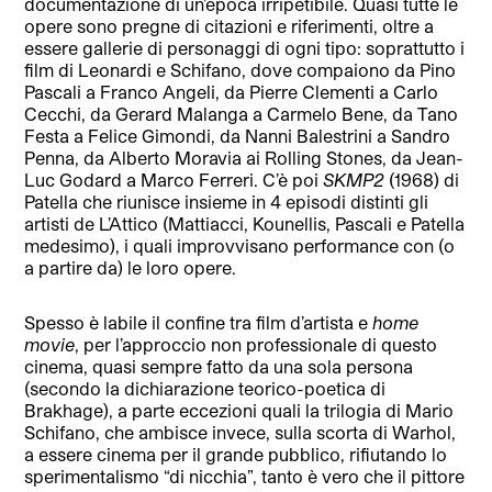
documentazione di un’epoca irripetibile. Quasi tutte le
opere sono pregne di citazioni e riferimenti, oltre a
essere gallerie di personaggi di ogni tipo: soprattutto i
film di Leonardi e Schifano, dove compaiono da Pino
Pascali a Franco Angeli, da Pierre Clementi a Carlo
Cecchi, da Gerard Malanga a Carmelo Bene, da Tano
Festa a Felice Gimondi, da Nanni Balestrini a Sandro
Penna, da Alberto Moravia ai Rolling Stones, da Jean-
Luc Godard a Marco Ferreri. C’è poi
SKMP2
(1968) di
Patella che riunisce insieme in 4 episodi distinti gli
artisti de L’Attico (Mattiacci, Kounellis, Pascali e Patella
medesimo), i quali improvvisano performance con (o
a partire da) le loro opere.
Spesso è labile il confine tra film d’artista e
home
movie
, per l’approccio non professionale di questo
cinema, quasi sempre fatto da una sola persona
(secondo la dichiarazione teorico-poetica di
Brakhage), a parte eccezioni quali la trilogia di Mario
Schifano, che ambisce invece, sulla scorta di Warhol,
a essere cinema per il grande pubblico, rifiutando lo
sperimentalismo “di nicchia”, tanto è vero che il pittore