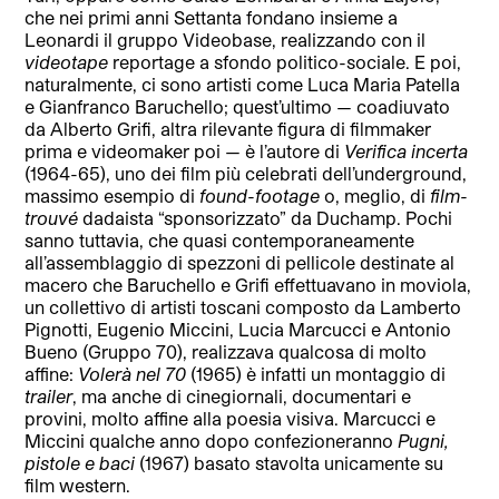
che nei primi anni Settanta fondano insieme a
Leonardi il gruppo Videobase, realizzando con il
videotape
reportage a sfondo politico-sociale. E poi,
naturalmente, ci sono artisti come Luca Maria Patella
e Gianfranco Baruchello; quest’ultimo — coadiuvato
da Alberto Grifi, altra rilevante figura di filmmaker
prima e videomaker poi — è l’autore di
Verifica incerta
(1964-65), uno dei film più celebrati dell’underground,
massimo esempio di
found-footage
o, meglio, di
film-
trouvé
dadaista “sponsorizzato” da Duchamp. Pochi
sanno tuttavia, che quasi contemporaneamente
all’assemblaggio di spezzoni di pellicole destinate al
macero che Baruchello e Grifi effettuavano in moviola,
un collettivo di artisti toscani composto da Lamberto
Pignotti, Eugenio Miccini, Lucia Marcucci e Antonio
Bueno (Gruppo 70), realizzava qualcosa di molto
affine:
Volerà nel 70
(1965) è infatti un montaggio di
trailer
, ma anche di cinegiornali, documentari e
provini, molto affine alla poesia visiva. Marcucci e
Miccini qualche anno dopo confezioneranno
Pugni,
pistole e baci
(1967) basato stavolta unicamente su
film western.