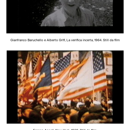
Gianfranco Baruchello e Alberto Grifi, La verifica incerta, 1964. Still da film