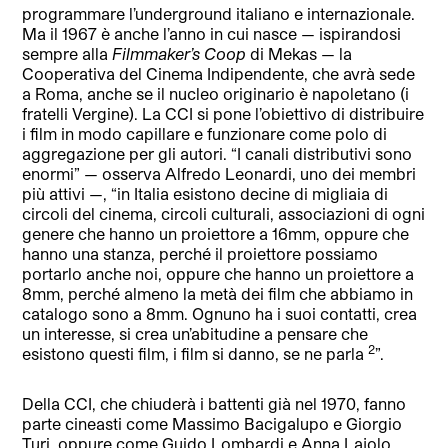
programmare l’underground italiano e internazionale.
Ma il 1967 è anche l’anno in cui nasce — ispirandosi
sempre alla
Filmmaker’s Coop
di Mekas — la
Cooperativa del Cinema Indipendente, che avrà sede
a Roma, anche se il nucleo originario è napoletano (i
fratelli Vergine). La CCI si pone l’obiettivo di distribuire
i film in modo capillare e funzionare come polo di
aggregazione per gli autori. “I canali distributivi sono
enormi” — osserva Alfredo Leonardi, uno dei membri
più attivi —, “in Italia esistono decine di migliaia di
circoli del cinema, circoli culturali, associazioni di ogni
genere che hanno un proiettore a 16mm, oppure che
hanno una stanza, perché il proiettore possiamo
portarlo anche noi, oppure che hanno un proiettore a
8mm, perché almeno la metà dei film che abbiamo in
catalogo sono a 8mm. Ognuno ha i suoi contatti, crea
un interesse, si crea un’abitudine a pensare che
2
esistono questi film, i film si danno, se ne parla
”.
Della CCI, che chiuderà i battenti già nel 1970, fanno
parte cineasti come Massimo Bacigalupo e Giorgio
Turi, oppure come Guido Lombardi e Anna Lajolo,