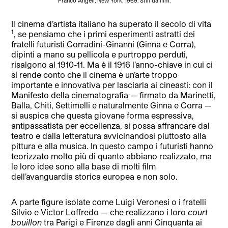
Franco Angeli, New York, 1969. Still da film.
Il cinema d’artista italiano ha superato il secolo di vita
1
, se pensiamo che i primi esperimenti astratti dei
fratelli futuristi Corradini-Ginanni (Ginna e Corra),
dipinti a mano su pellicola e purtroppo perduti,
risalgono al 1910-11. Ma è il 1916 l’anno-chiave in cui ci
si rende conto che il cinema è un’arte troppo
importante e innovativa per lasciarla ai cineasti: con il
Manifesto della cinematografia — firmato da Marinetti,
Balla, Chiti, Settimelli e naturalmente Ginna e Corra —
si auspica che questa giovane forma espressiva,
antipassatista per eccellenza, si possa affrancare dal
teatro e dalla letteratura avvicinandosi piuttosto alla
pittura e alla musica. In questo campo i futuristi hanno
teorizzato molto più di quanto abbiano realizzato, ma
le loro idee sono alla base di molti film
dell’avanguardia storica europea e non solo.
A parte figure isolate come Luigi Veronesi o i fratelli
Silvio e Victor Loffredo — che realizzano i loro
court
bouillon
tra Parigi e Firenze dagli anni Cinquanta ai