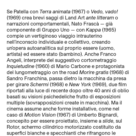
Se Patella con
Terra animata
(1967) o
Vedo, vado!
(1969) crea brevi saggi di Land Art
ante litteram
o
narrazioni comportamentali, Nato Frascà — già
componente di Gruppo Uno — con
Kappa
(1965)
compie un vertiginoso viaggio intrauterino
nell’inconscio individuale e collettivo, creando
un’opera autoanalitica sul proprio essere (uomo,
artista) ed essere stato (bambino). Anche Franco
Angeli, interprete del suggestivo cortometraggio
Inquietudine
(1960) di Mario Carbone e protagonista
del lungometraggio on the road
Morire gratis
(1968) di
Sandro Franchina, passa dietro la macchina da presa
per girare
Schermi
(1968) e
New York
(1969), due film
riportati alla luce di recente dopo oltre 40 anni di oblio
basati su visioni psichedeliche frutto di esposizioni
multiple (sovrapposizioni create in macchina). Ma il
cinema assume anche forme installative, come nel
caso di
Motion Vision
(1967) di Umberto Bignardi,
concepito per essere proiettato, insieme a
slide
, sul
Rotor, schermo cilindrico motorizzato costituito da
superfici bianche e specchianti che rifrangono le