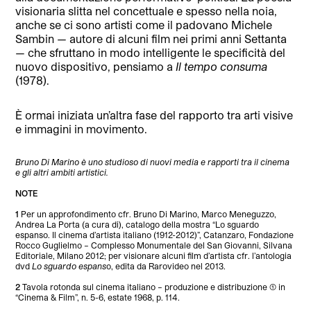
visionaria slitta nel concettuale e spesso nella noia,
anche se ci sono artisti come il padovano Michele
Sambin — autore di alcuni film nei primi anni Settanta
— che sfruttano in modo intelligente le specificità del
nuovo dispositivo, pensiamo a
Il tempo consuma
(1978).
È ormai iniziata un’altra fase del rapporto tra arti visive
e immagini in movimento.
Bruno Di Marino è uno studioso
di nuovi media e rapporti
tra il cinema
e gli altri ambiti artistici.
NOTE
1
Per un approfondimento cfr. Bruno Di Marino, Marco Meneguzzo,
Andrea La Porta (a cura di), catalogo della mostra “Lo sguardo
espanso. Il cinema d’artista italiano (1912-2012)”, Catanzaro, Fondazione
Rocco Guglielmo – Complesso Monumentale del San Giovanni, Silvana
Editoriale, Milano 2012; per visionare alcuni film d’artista cfr. l’antologia
dvd
Lo sguardo espans
o, edita da Rarovideo nel 2013.
2
Tavola rotonda sul cinema italiano – produzione e distribuzione (1) in
“Cinema & Film”, n. 5-6, estate 1968, p. 114.