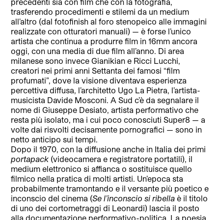
precedenti sia con film che con la fotografia,
trasferendo procedimenti e stilemi da un medium
all’altro (dal fotofinish al foro stenopeico alle immagini
realizzate con otturatori manuali) — è forse l’unico
artista che continua a produrre film in 16mm ancora
oggi, con una media di due film all’anno. Di area
milanese sono invece Gianikian e Ricci Lucchi,
creatori nei primi anni Settanta dei famosi “film
profumati”, dove la visione diventava esperienza
percettiva diffusa, l’architetto Ugo La Pietra, l’artista-
musicista Davide Mosconi. A Sud c’è da segnalare il
nome di Giuseppe Desiato, artista performativo che
resta più isolato, ma i cui poco conosciuti Super8 — a
volte dai risvolti decisamente pornografici — sono in
netto anticipo sui tempi.
Dopo il 1970, con la diffusione anche in Italia dei primi
portapack
(videocamera e registratore portatili), il
medium elettronico si affianca o sostituisce quello
filmico nella pratica di molti artisti. Un’epoca sta
probabilmente tramontando e il versante più poetico e
inconscio del cinema (
Se l’inconscio si ribella
è il titolo
di uno dei cortometraggi di Leonardi) lascia il posto
alla documentazione performativo-politica. La poesia