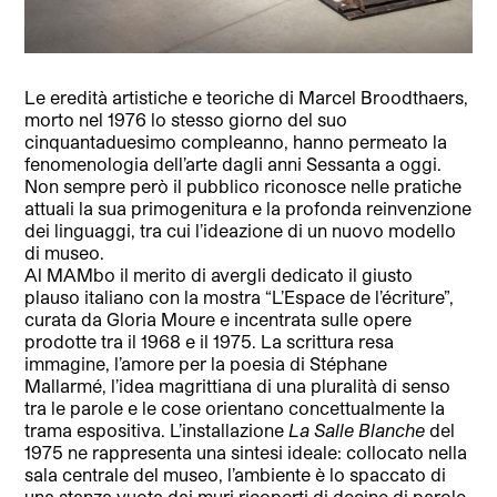
Le eredità artistiche e teoriche di Marcel Broodthaers,
morto nel 1976 lo stesso giorno del suo
cinquantaduesimo compleanno, hanno permeato la
fenomenologia dell’arte dagli anni Sessanta a oggi.
Non sempre però il pubblico riconosce nelle pratiche
attuali la sua primogenitura e la profonda reinvenzione
dei linguaggi, tra cui l’ideazione di un nuovo modello
di museo.
Al MAMbo il merito di avergli dedicato il giusto
plauso italiano con la mostra “L’Espace de l’écriture”,
curata da Gloria Moure e incentrata sulle opere
prodotte tra il 1968 e il 1975. La scrittura resa
immagine, l’amore per la poesia di Stéphane
Mallarmé, l’idea magrittiana di una pluralità di senso
tra le parole e le cose orientano concettualmente la
trama espositiva. L’installazione
La Salle Blanche
del
1975 ne rappresenta una sintesi ideale: collocato nella
sala centrale del museo, l’ambiente è lo spaccato di
una stanza vuota dai muri ricoperti di decine di parole