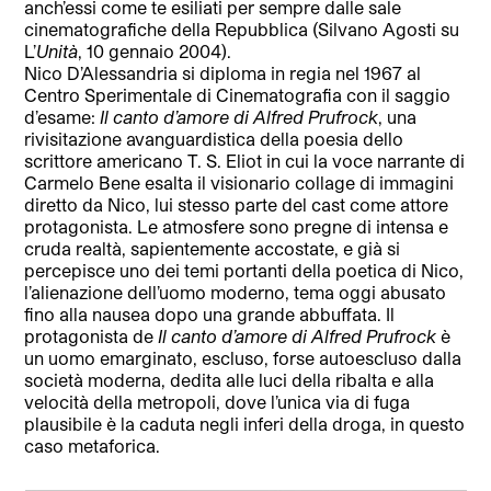
anch’essi come te esiliati per sempre dalle sale
cinematografiche della Repubblica (Silvano Agosti su
L’
Unità
, 10 gennaio 2004).
Nico D’Alessandria si diploma in regia nel 1967 al
Centro Sperimentale di Cinematografia con il saggio
d’esame:
Il canto d’amore di Alfred Prufrock
, una
rivisitazione avanguardistica della poesia dello
scrittore americano T. S. Eliot in cui la voce narrante di
Carmelo Bene esalta il visionario collage di immagini
diretto da Nico, lui stesso parte del cast come attore
protagonista. Le atmosfere sono pregne di intensa e
cruda realtà, sapientemente accostate, e già si
percepisce uno dei temi portanti della poetica di Nico,
l’alienazione dell’uomo moderno, tema oggi abusato
fino alla nausea dopo una grande abbuffata. Il
protagonista de
Il canto d’amore di Alfred Prufrock
è
un uomo emarginato, escluso, forse autoescluso dalla
società moderna, dedita alle luci della ribalta e alla
velocità della metropoli, dove l’unica via di fuga
plausibile è la caduta negli inferi della droga, in questo
caso metaforica.