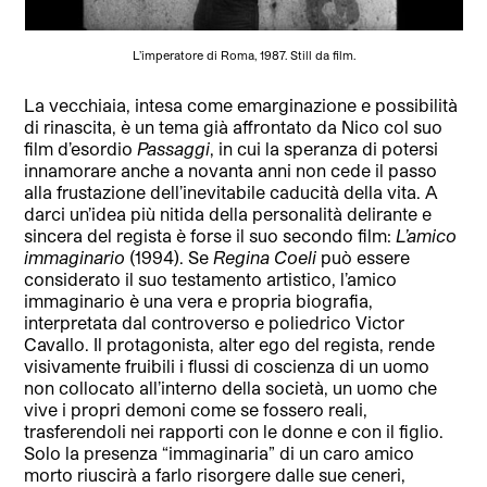
L’imperatore di Roma, 1987. Still da film.
La vecchiaia, intesa come emarginazione e possibilità
di rinascita, è un tema già affrontato da Nico col suo
film d’esordio
Passaggi
, in cui la speranza di potersi
innamorare anche a novanta anni non cede il passo
alla frustazione dell’inevitabile caducità della vita. A
darci un’idea più nitida della personalità delirante e
sincera del regista è forse il suo secondo film:
L’amico
immaginario
(1994). Se
Regina Coeli
può essere
considerato il suo testamento artistico, l’amico
immaginario è una vera e propria biografia,
interpretata dal controverso e poliedrico Victor
Cavallo. Il protagonista, alter ego del regista, rende
visivamente fruibili i flussi di coscienza di un uomo
non collocato all’interno della società, un uomo che
vive i propri demoni come se fossero reali,
trasferendoli nei rapporti con le donne e con il figlio.
Solo la presenza “immaginaria” di un caro amico
morto riuscirà a farlo risorgere dalle sue ceneri,