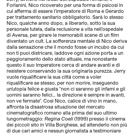
Forlanini, Nico ricoverato per una forma di psicosi in
cui afferma di essere l’imperatore di Roma e Gerardo
per trattamento sanitario obbligatorio. Sarà lo stesso
Nico, qualche anno dopo, a liberarlo, sotto la sua
personale tutela, dalla reclusione a vita nell’ospedale
di Aversa, per girare le memorabili scene di un film
diventato un cult. La sofferenza mentale di Nico deriva
dalla sensazione che il mondo fosse un incubo da cui
non ti puoi districare, laddove ogni azione porta a un
peggioramento dello stato attuale, ma nonostante
questo il suo Imperatore cerca di andare avanti e di
resistere conservando la sua originaria purezza. Jerry
vuole riqualificare la sua città come a voler
riqualificare se stesso, per non morire, inseguendo
un’utopia felice e giusta “non ci saranno gli infami e gli
uomini saranno felici… la direzione è sempre in avanti,
non ve fermate”. Così Nico, calice di vino in mano,
affronta la disastrosa situazione del mercato
cinematografico romano alla prima del suo ultimo
lungometraggio:
Regina Coeli
(1999) presso il cinema
dei piccoli sito in Villa Borghese, ad attenderlo non più
di due cari amici e nessun giornalista a testimoniare