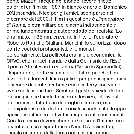
ponte Mazzini l’acqua del biondo Tevere riflette i
colori di un film del 1987 in bianco e nero di Domenico
D’Alessandria, Nico per gli amici, scomparso nel
dicembre del 2003. Il film in questione è
L’imperatore
di Roma
, pietra miliare del cinema indipendente e
primo lungometraggio autoprodotto del regista: “Lo
girai muto, in 35mm, eravamo in tre, io, l’operatore
Roberto Romei e Giuliana Mancini, lo sonorizzai dopo
con le voci dei protagonisti, e lo montai
personalmente. La pellicola era la più economica, la
ORVO, che mi feci mandare dalla Germania dell’Est.”
Il punto è lo stesso in cui Jerry (Gerardo Sperandini),
l’Imperatore, getta via uno dopo l’altro pacchetti di
fazzoletti altrimenti finiti a pulire, per pochi spicci, nasi
e lacrime di gente per bene con cui Jerry non vuole
avere nulla a che fare. Sembra il gesto suicida dettato
da una più che lucida follia di un tossico, intossicato
dall’eroina e dall’abuso di droghe chimiche, ma
principalmente da dettami sociali assodati che troppo
spesso incatenano individui benpensanti e maldicenti.
Così la smania di vera libertà di Gerardo l’Imperatore
diventa la musa ispiratrice di Nico D’Alessandria,
regista oscurato dalla fama pasoliniana, come