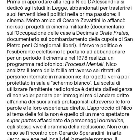
Prima di approdare alla regia Nico D’Alessandria si
dedicò agli studi in Legge, abbandonati per trasferire i
suoi ferventi ideali politici nella prima passione: il
cinema. Molto amico di Cesare Zavattini lo affiancò
nei suoi progetti di cinema militante (documentario
sull’Occupazione delle case a Decima e
Orate Frates
,
documentario sul bombardamento della cupola di San
Pietro per i Cinegiornali liberi). Il fervore politico e
l’esuberante eclettismo lo portano ad abbandonare
per un periodo il cinema e nel 1978 realizza un
programma radiofonico:
Processi Mentali
. Nico
analizza il tema della follia attraverso sei ritratti di
persone internate in manicomio; il progetto verrà poi
proiettato in sala a “schermo bianco”. La scelta di
utilizzare l’emittente radiofonica è dettata dall’esigenza
di non voler parlare per immagini ma di andare dritto
all’anima dei suoi amati protagonisti attraverso le loro
parole e le loro esperienze dirette. L’approccio di Nico
al tema della follia non è quello di un mero spettatore
super partes
affascinato da personaggi
borderline
,
egli stesso vive il dramma della reclusione. Non è un
caso se l’incontro con Gerardo Sperandini, in arte
Jerry, avviene nei locali dell’ospedale romano, il