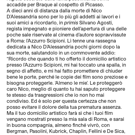
accadde per Braque al cospetto di Picasso.
A dieci anni di distanza dalla morte di Nico
D’Alessandria sono per lo più gli addetti ai lavori e i
suoi amici a ricordarlo, in
primis
Silvano Agosti,
regista impegnato e pioniere dell’apertura di una delle
poche sale riservate al cinema d’autore sopravvissute
a Roma: l’Azzurro Scipioni. Lì tenne una rassegna
dedicata a Nico D’Alessandria pochi giorni dopo la
sua morte, salutandolo in un commovente addio:
“Ricordo che quando ti ho offerto il domicilio artistico
presso l’Azzurro Scipioni, mi hai toccato una spalla, in
segno di affetto, e mi hai fatto promettere di chiuder
bene le porte, perché le copie dei film sono preziose e
bisogna proteggerle. ‘Almeno le mie’. Le proteggerò
caro Nico, meglio di quanto tu hai saputo proteggere
te stesso da trasgressioni che io non ho mai
condiviso. Ed è solo per questa certezza che non
posso evitare il dolore della tua prematura assenza.
Ma il tuo domicilio artistico farà sì che i tuoi film
vengano mostrati presso la mia sala di Roma, e sarai
in buona compagnia, almeno finché vivrò, con
Bergman, Pasolini, Kubrick, Chaplin, Fellini e De Sica,