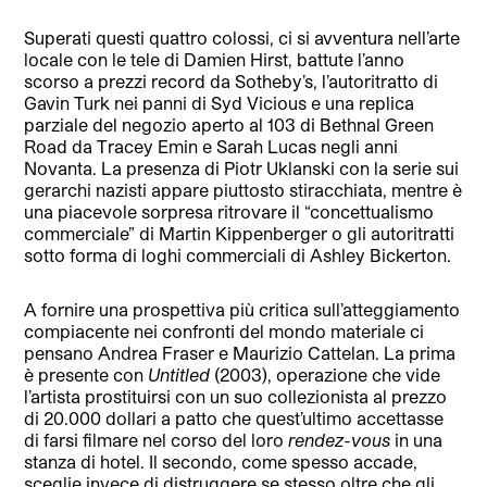
Superati questi quattro colossi, ci si avventura nell’arte
locale con le tele di Damien Hirst, battute l’anno
scorso a prezzi record da Sotheby’s, l’autoritratto di
Gavin Turk nei panni di Syd Vicious e una replica
parziale del negozio aperto al 103 di Bethnal Green
Road da Tracey Emin e Sarah Lucas negli anni
Novanta. La presenza di Piotr Uklanski con la serie sui
gerarchi nazisti appare piuttosto stiracchiata, mentre è
una piacevole sorpresa ritrovare il “concettualismo
commerciale” di Martin Kippenberger o gli autoritratti
sotto forma di loghi commerciali di Ashley Bickerton.
A fornire una prospettiva più critica sull’atteggiamento
compiacente nei confronti del mondo materiale ci
pensano Andrea Fraser e Maurizio Cattelan. La prima
è presente con
Untitled
(2003), operazione che vide
l’artista prostituirsi con un suo collezionista al prezzo
di 20.000 dollari a patto che quest’ultimo accettasse
di farsi filmare nel corso del loro
rendez-vous
in una
stanza di hotel. Il secondo, come spesso accade,
sceglie invece di distruggere se stesso oltre che gli