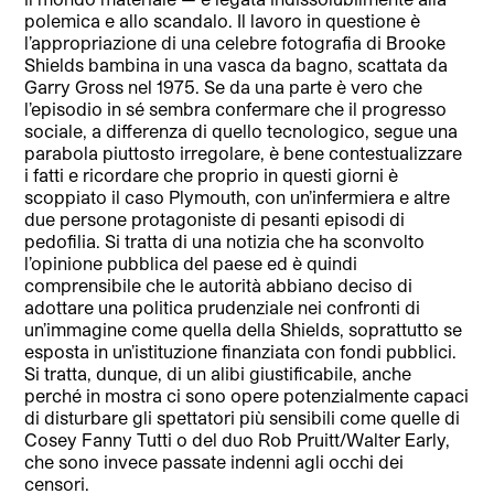
polemica e allo scandalo. Il lavoro in questione è
l’appropriazione di una celebre fotografia di Brooke
Shields bambina in una vasca da bagno, scattata da
Garry Gross nel 1975. Se da una parte è vero che
l’episodio in sé sembra confermare che il progresso
sociale, a differenza di quello tecnologico, segue una
parabola piuttosto irregolare, è bene contestualizzare
i fatti e ricordare che proprio in questi giorni è
scoppiato il caso Plymouth, con un’infermiera e altre
due persone protagoniste di pesanti episodi di
pedofilia. Si tratta di una notizia che ha sconvolto
l’opinione pubblica del paese ed è quindi
comprensibile che le autorità abbiano deciso di
adottare una politica prudenziale nei confronti di
un’immagine come quella della Shields, soprattutto se
esposta in un’istituzione finanziata con fondi pubblici.
Si tratta, dunque, di un alibi giustificabile, anche
perché in mostra ci sono opere potenzialmente capaci
di disturbare gli spettatori più sensibili come quelle di
Cosey Fanny Tutti o del duo Rob Pruitt/Walter Early,
che sono invece passate indenni agli occhi dei
censori.