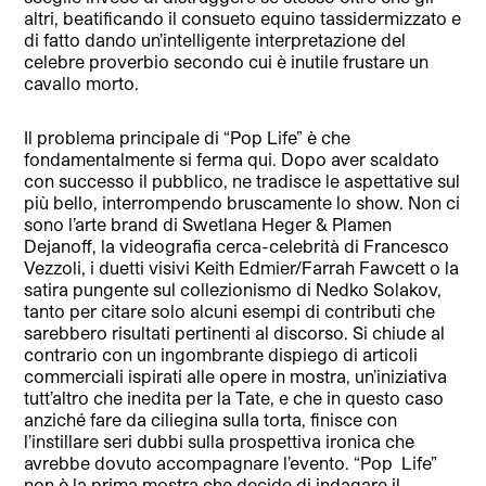
altri, beatificando il consueto equino tassidermizzato e
di fatto dando un’intelligente interpretazione del
celebre proverbio secondo cui è inutile frustare un
cavallo morto.
Il problema principale di “Pop Life” è che
fondamentalmente si ferma qui. Dopo aver scaldato
con successo il pubblico, ne tradisce le aspettative sul
più bello, interrompendo bruscamente lo show. Non ci
sono l’arte brand di Swetlana Heger & Plamen
Dejanoff, la videografia cerca-celebrità di Francesco
Vezzoli, i duetti visivi Keith Edmier/Farrah Fawcett o la
satira pungente sul collezionismo di Nedko Solakov,
tanto per citare solo alcuni esempi di contributi che
sarebbero risultati pertinenti al discorso. Si chiude al
contrario con un ingombrante dispiego di articoli
commerciali ispirati alle opere in mostra, un’iniziativa
tutt’altro che inedita per la Tate, e che in questo caso
anziché fare da ciliegina sulla torta, finisce con
l’instillare seri dubbi sulla prospettiva ironica che
avrebbe dovuto accompagnare l’evento. “Pop
Life”
non è la prima mostra che decide di indagare il