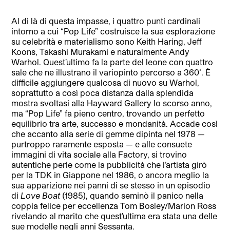
Al di là di questa impasse, i quattro punti cardinali
intorno a cui “Pop Life” costruisce la sua esplorazione
su celebrità e materialismo sono Keith Haring, Jeff
Koons, Takashi Murakami e naturalmente Andy
Warhol. Quest’ultimo fa la parte del leone con quattro
sale che ne illustrano il variopinto percorso a 360˚. È
difficile aggiungere qualcosa di nuovo su Warhol,
soprattutto a così poca distanza dalla splendida
mostra svoltasi alla Hayward Gallery lo scorso anno,
ma “Pop Life” fa pieno centro, trovando un perfetto
equilibrio tra arte, successo e mondanità. Accade così
che accanto alla serie di gemme dipinta nel 1978 —
purtroppo raramente esposta — e alle consuete
immagini di vita sociale alla Factory, si trovino
autentiche perle come la pubblicità che l’artista girò
per la TDK in Giappone nel 1986, o ancora meglio la
sua apparizione nei panni di se stesso in un episodio
di
Love Boat
(1985), quando seminò il panico nella
coppia felice per eccellenza Tom Bosley/Marion Ross
rivelando al marito che quest’ultima era stata una delle
sue modelle negli anni Sessanta.