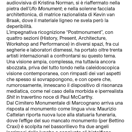
audiovisiva di Kristina Norman, si è riaffermato nella
pietra dell’
Ufo Monument
; e nella solenne facciata
architettonica, di matrice razionalista di Kevin van
Braak, dove il materiale ligneo ne svela però la
deperibilità.
L’impegnativa ricognizione “Postmonument”, con
quattro sezioni (History, Present, Architecture,
Workshop and Performance) in diversi spazi, fra cui
segherie e laboratori dismessi, ha portato oltre trenta
artisti internazionali a confrontarsi su questo tema.
Una visione ampia, complessa, ma tuttavia ancora
sbozzata, priva del tutto tondo nella caleidoscopica
visione contemporanea, con rimpasti dei vari aspetti
che spesso si sovrappongono, e con opere che,
rumorosamente, innescano il dispositivo di risonanza
mediatica, come nel caso della morbida e iperrealista
Shit
in travertino noce di Paul McCarthy.
Dal Cimitero Monumentale di Marcognano arriva una
risposta al monumento come lingua viva: Maurizio
Cattelan riporta nuova luce alla statuaria funeraria,
dove l’effige del suo mancato monumento (per Bettino
Craxi) è scolpita nel bassorilievo fra due angeli