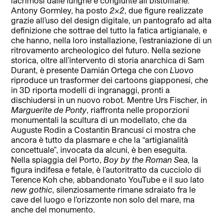
lacrimosi dalle lunghe e congiunte ali bistolfiane.
Antony Gormley, ha posto
2×2
, due figure realizzate
grazie all’uso del design digitale, un pantografo ad alta
definizione che sottrae del tutto la fatica artigianale, e
che hanno, nella loro installazione, l’estraniazione di un
ritrovamento archeologico del futuro. Nella sezione
storica, oltre all’intervento di storia anarchica di Sam
Durant, è presente Damián Ortega che con
L’uovo
riproduce un trasformer dei cartoons giapponesi, che
in 3D riporta modelli di ingranaggi, pronti a
dischiudersi in un nuovo robot. Mentre Urs Fischer, in
Marguerite de Ponty
, riaffronta nelle proporzioni
monumentali la scultura di un modellato, che da
Auguste Rodin a Costantin Brancusi ci mostra che
ancora è tutto da plasmare e che la “artigianalità
concettuale”, invocata da alcuni, è ben eseguita.
Nella spiaggia del Porto,
Boy by the Roman Sea
, la
figura indifesa e fetale, è l’autoritratto da cucciolo di
Terence Koh che, abbandonato YouTube e il suo lato
new gothic
, silenziosamente rimane sdraiato fra le
cave del luogo e l’orizzonte non solo del mare, ma
anche del monumento.