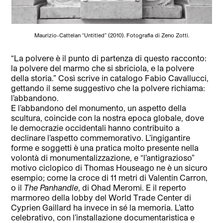
Maurizio-Cattelan “Untitled” (2010). Fotografia di Zeno Zotti.
“La polvere è
il punto di partenza di questo racconto:
la polvere del marmo che si sbriciola, e la polvere
della storia.” Così scrive in catalogo Fabio Cavallucci,
gettando il seme suggestivo che la polvere richiama:
l’abbandono.
E l’abbandono del monumento, un aspetto della
scultura, coincide con la nostra epoca globale, dove
le democrazie occidentali hanno contribuito a
declinare l’aspetto commemorativo. L’ingigantire
forme e soggetti è una pratica molto presente nella
volontà di monumentalizzazione, e “l’antigrazioso”
motivo ciclopico di Thomas Houseago ne è un sicuro
esempio; come la croce di 11 metri di Valentin Carron,
o il
The Panhandle
, di Ohad Meromi. E il reperto
marmoreo della lobby del World Trade Center di
Cyprien Gaillard ha invece in sé la memoria. L’atto
celebrativo, con l’installazione documentaristica e