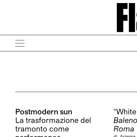
Postmodern sun
“White
La trasformazione del
Baleno
tramonto come
Roma
di
Arianna