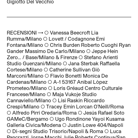
Gigiotto Del Vecchio
RECENSIONI → ◯
Vanessa Beecroft Lia
Rumma/Milano
◯
Lovett / Codagnone Emi
Fontana/Milano
◯
Chris Burden Roberto Cuoghi Ryan
Gander Massimo De Carlo/Milano
◯
Jeppe Hein
Zero… / Base/Milano & Firenze
◯
Stefano Arienti
Studio Guenzani/Milano
◯
Jana Sterbak Raffaella
Cortese/Milano
◯
Catherine Sullivan Giò
Marconi/Milano
◯
Flavio Bonetti Monica De
Cardenas/Milano
◯
A-1 53167 Anibal Lòpez
Prometeo/Milano
◯
Loris Gréaud Centro Culturale
Francese/Milano
◯
Maja Vukoje Studio
Cannaviello/Milano
◯
Lisi Raskin Riccardo
Crespi/Milano
◯
Tracey Emin Lorcan O’Neill/Roma
◯
Alfredo Pirri Oredaria/Roma
◯
Jesús Rafael Soto
GAMeC/Bergamo
◯
Ugo Rondinone Yayoi Kusama
Galleria Civica/Modena
◯
Justin Lowe 404/Napoli
◯
Di-segni Studio Trisorio/Napoli & Roma
◯
Luca
Pancrazzi Jorge Macchi Julie Roberts Continua/San