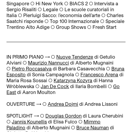
Singapore ◯ Hi New York ◯ BIACS 2 ◯ Intervista a
Sergio Risaliti ◯ Legale ◯ Le scuole curatoriali in
Italia ◯ Pierluigi Sacco: l’economia dell’arte ◯ Charles
Saatchi risponde ◯ Top 100 Internazionale ◯ Speciale
Trentino Alto Adige ◯ Group Shows ◯ Fresh Start
IN PRIMO PIANO → ◯
Nuove Tendenze
di Getulio
Alviani ◯
Maurizio Nannucci
di Alberto Mugnaini
◯
Pietro Roccasalva
di Barbara Casavecchia ◯
Bruna
Esposito
di Sonia Campagnola ◯
Francesco Arena
di
Maria Rosa Sossai ◯
Katarzyna Kozyra
di Hanna
Wròblewska ◯
Jan De Cock
di Ilaria Bombelli ◯
Go
East
di Aaron Moulton
OUVERTURE → ◯
Andrea Dojmi
di Andrea Lissoni
SPOTLIGHT → ◯
Douglas Gordon
di Laura Cherubini
◯
Jannis Kounellis
di Elisa Fulco ◯
Mimmo
Paladino
di Alberto Mugnaini ◯
Bruce Nauman
di