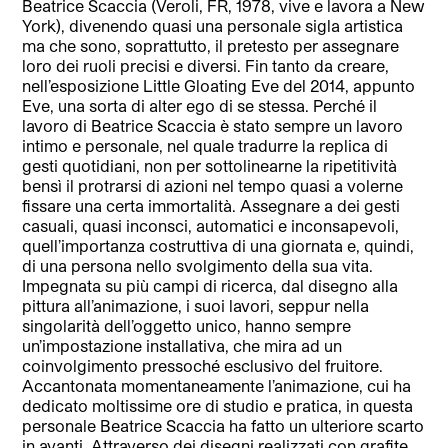
Beatrice Scaccia (Veroli, FR, 1978, vive e lavora a New
York), divenendo quasi una personale sigla artistica
ma che sono, soprattutto, il pretesto per assegnare
loro dei ruoli precisi e diversi. Fin tanto da creare,
nell’esposizione Little Gloating Eve del 2014, appunto
Eve, una sorta di alter ego di se stessa. Perché il
lavoro di Beatrice Scaccia è stato sempre un lavoro
intimo e personale, nel quale tradurre la replica di
gesti quotidiani, non per sottolinearne la ripetitività
bensì il protrarsi di azioni nel tempo quasi a volerne
fissare una certa immortalità. Assegnare a dei gesti
casuali, quasi inconsci, automatici e inconsapevoli,
quell’importanza costruttiva di una giornata e, quindi,
di una persona nello svolgimento della sua vita.
Impegnata su più campi di ricerca, dal disegno alla
pittura all’animazione, i suoi lavori, seppur nella
singolarità dell’oggetto unico, hanno sempre
un’impostazione installativa, che mira ad un
coinvolgimento pressoché esclusivo del fruitore.
Accantonata momentaneamente l’animazione, cui ha
dedicato moltissime ore di studio e pratica, in questa
personale Beatrice Scaccia ha fatto un ulteriore scarto
in avanti. Attraverso dei disegni realizzati con grafite,