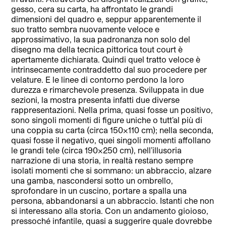
gesso, cera su carta, ha affrontato le grandi
dimensioni del quadro e, seppur apparentemente il
suo tratto sembra nuovamente veloce e
approssimativo, la sua padronanza non solo del
disegno ma della tecnica pittorica tout court è
apertamente dichiarata. Quindi quel tratto veloce è
intrinsecamente contraddetto dal suo procedere per
velature. E le linee di contorno perdono la loro
durezza e rimarchevole presenza. Sviluppata in due
sezioni, la mostra presenta infatti due diverse
rappresentazioni. Nella prima, quasi fosse un positivo,
sono singoli momenti di figure uniche o tutt’al più di
una coppia su carta (circa 150×110 cm); nella seconda,
quasi fosse il negativo, quei singoli momenti affollano
le grandi tele (circa 190×250 cm), nell’illusoria
narrazione di una storia, in realtà restano sempre
isolati momenti che si sommano: un abbraccio, alzare
una gamba, nascondersi sotto un ombrello,
sprofondare in un cuscino, portare a spalla una
persona, abbandonarsi a un abbraccio. Istanti che non
si interessano alla storia. Con un andamento gioioso,
pressoché infantile, quasi a suggerire quale dovrebbe