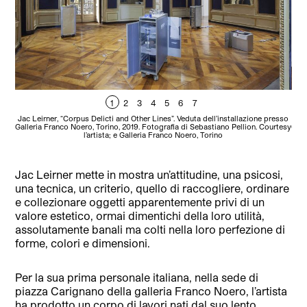
1
2
3
4
5
6
7
Jac Leirner, “Corpus Delicti and Other Lines”. Veduta dell’installazione presso
Jac
Galleria Franco Noero, Torino, 2019. Fotografia di Sebastiano Pellion. Courtesy
Gall
l’artista; e Galleria Franco Noero, Torino
Jac Leirner mette in mostra un’attitudine, una psicosi,
una tecnica, un criterio, quello di raccogliere, ordinare
e collezionare oggetti apparentemente privi di un
valore estetico, ormai dimentichi della loro utilità,
assolutamente banali ma colti nella loro perfezione di
forme, colori e dimensioni.
Per la sua prima personale italiana, nella sede di
piazza Carignano della galleria Franco Noero, l’artista
ha prodotto un corpo di lavori nati dal suo lento