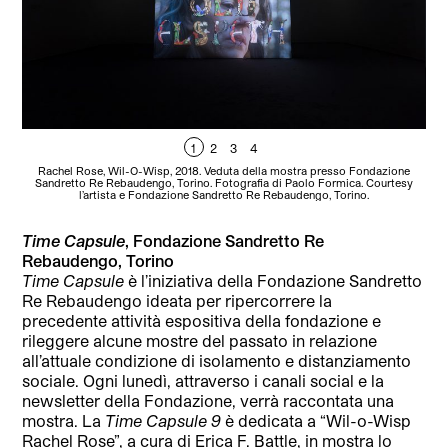
1
2
3
4
Rachel Rose, Wil-O-Wisp, 2018. Veduta della mostra presso Fondazione
R
Sandretto Re Rebaudengo, Torino. Fotografia di Paolo Formica. Courtesy
S
l’artista e Fondazione Sandretto Re Rebaudengo, Torino.
Time Capsule
, Fondazione Sandretto Re
Rebaudengo, Torino
Time Capsule
è l’iniziativa della Fondazione Sandretto
Re Rebaudengo ideata per ripercorrere la
precedente attività espositiva della fondazione e
rileggere alcune mostre del passato in relazione
all’attuale condizione di isolamento e distanziamento
sociale. Ogni lunedì, attraverso i canali social e la
newsletter della Fondazione, verrà raccontata una
mostra. La
Time Capsule 9
è dedicata a “Wil-o-Wisp
Rachel Rose”, a cura di Erica F. Battle, in mostra lo