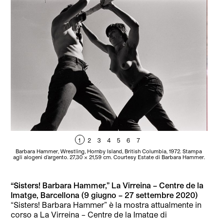
1
2
3
4
5
6
7
Barbara Hammer, Wrestling, Hornby Island, British Columbia, 1972. Stampa
B
agli alogeni d’argento. 27,30 x 21,59 cm. Courtesy Estate di Barbara Hammer.
“Sisters! Barbara Hammer,” La Virreina – Centre de la
Imatge, Barcellona (9 giugno – 27 settembre 2020)
“Sisters! Barbara Hammer” è la mostra attualmente in
corso a La Virreina – Centre de la Imatge di