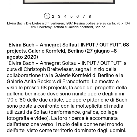
1
2
3
4
5
6
7
8
Elvira Bach, Die Liebe nicht verlieren, 1987. Resina poliestere su carta. 78 x 104
El
cm. Courtesy l’artista e Galerie Kornfeld, Berlino.
“Elvira Bach + Annegret Soltau | INPUT / OUTPUT”, 68
projects, Galerie Kornfeld, Berlino (27 giugno –8
agosto 2020)
“Elvira Bach + Annegret Soltau – INPUT / OUTPUT”, a
cura di Christoph Breitwieser, segna l’inizio della
collaborazione tra la Galerie Kornfeld di Berlino e la
Galerie Anita Beckers di Francoforte. La mostra è
visibile presso 68 projects, la sede del progetto della
galleria berlinese dove sono riunite opere degli anni
‘70 e ‘80 delle due artiste. Le opere pittoriche di Bach
sono poste a confronto con la molteplicità di media
utilizzati da Soltau (performance, grafica, collage,
fotografia e video). La loro ricerca è accomunata
dall’attenzione verso il ruolo delle donne nel mondo
dell’arte, visto come territorio dominato dagli uomini.