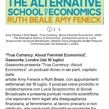
1
2
3
Amy Feneck e Ruth Beale, “True Currency: About Feminist Economics”, 2020. ”
“Th
The Alternative School of Economics”, produzione suono di Lucia
Scazzocchio da Social Broadcasts. Identità visiva disegnata da Ben Prescott.
Commissionato da Gasworks, Londra.
“True Currency: About Feminist Economics”,
Gasworks, Londra (dal 16 luglio)
Gasworks presenta “True Currency: About
Economics”, un podcast diviso in sei parti, ospitato
dalle
artiste Amy Feneck e Ruth Beale, con appuntamenti
settimanali dal 16 luglio. Il podcast viene prodotto in
collaborazione con Lucia Scazzocchio di Social
Broadcasts e presenta puntuali ricerche scientifiche
che esplorano temi legati alla diseguaglianza
finanziaria, al femminismo, al lavoro precario e non
retribuito, alle perduranti disparità economiche fra