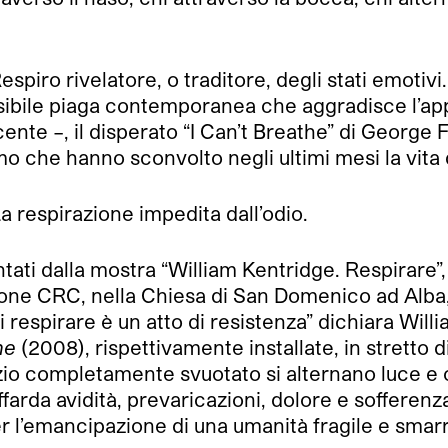
espiro rivelatore, o traditore, degli stati emotivi.
visibile piaga contemporanea che aggradisce l’ap
nte –, il disperato “I Can’t Breathe” di George
smo che hanno sconvolto negli ultimi mesi la vita
La respirazione impedita dall’odio.
ontati dalla mostra “William Kentridge. Respirare
ione CRC, nella Chiesa di San Domenico ad Alba,
to di respirare è un atto di resistenza” dichiara 
he
(2008), rispettivamente installate, in stretto d
pazio completamente svuotato si alternano luce e
farda avidità, prevaricazioni, dolore e sofferenz
 per l’emancipazione di una umanità fragile e smarr