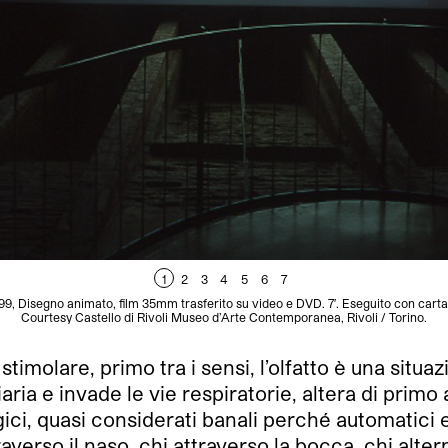
1
2
3
4
5
6
7
 Disegno animato, film 35mm trasferito su video e DVD. 7′. Eseguito con carta n
Courtesy Castello di Rivoli Museo d’Arte Contemporanea, Rivoli / Torino.
stimolare, primo tra i sensi, l’olfatto è una situa
lciaria e invade le vie respiratorie, altera di pri
ici, quasi considerati banali perché automatici e 
averso il naso, chi attraverso la bocca, chi alter