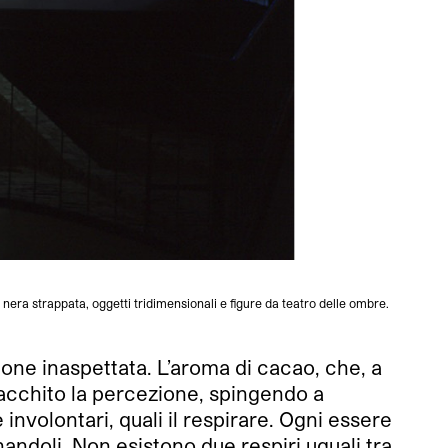
era strappata, oggetti tridimensionali e figure da teatro delle ombre.
William
zione inaspettata. L’aroma di cacao, che, a
mo acchito la percezione, spingendo a
involontari, quali il respirare. Ogni essere
nandoli. Non esistono due respiri uguali tra