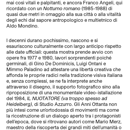
mai così vitali e palpitanti, e ancora Franco Angeli, qui
ricordato con un
Notturno romano
(1985-1988) di
quasi due metri in omaggio alla sua città o alla vitalità
degli echi dal sapore antropologico e multietnico di
Aldo Mondino.
I decenni durano pochissimo, nascono e si
esauriscono culturalmente con largo anticipo rispetto
alle date ufficiali: questa mostra prende avvio con
opere fra 1977 e 1980, lavori sorprendenti poiché
germinali, di Gino De Dominicis, Luigi Ontani e
Mimmo Paladino ad attestare una libertà creativa che
affonda le proprie radici nella tradizione visiva italiana
e, senza complessi, se ne fa interprete anche
attraverso il disegno, il supporto fotografico sino alla
riproposizione di una monumentale video-istallazione
del 1984,
IL NUOTATORE (va troppo spesso ad
Heidelberg)
, di Studio Azzurro. Gli Anni Ottanta non
più intesi come un’ortodossia di movimenti ma come
la ricostruzione di un dialogo aperto tra i protagonisti
dell’epoca, dove si ritrovano autori come Mario Merz,
maestro della riscoperta dei grandi miti dell’umanità o