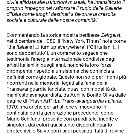
civile affidata alle istituzioni museali, ha intensificato il
proprio impegno nel rafforzare il ruolo delle Gallerie
d’Italia come luoghi destinati a favorire la crescita
sociale e culturale delle nostre comunità
.”
Commentando la storica mostra berlinese
Zeitgeist
,
nel dicembre del 1982, il “New York Times” nota come
“the
Italians
[…] turn up everywhere” (“Gli Italiani […]
sono dappertutto”), un commento sagace che
testimonia l’energia internazionale condivisa dagli
artisti italiani in quegli anni, nonché la loro forza
dirompente rispetto a un sistema che comincia a
definirsi come globale. Questo non solo per i nomi più
ricorrenti nella memoria, legati alla fama della
Transavanguardia lanciata, quasi con modalità da
manifesto avanguardista, da Achille Bonito Oliva dalle
pagine di “Flash Art” (
La Trans-avanguardia italiana
,
1979), ma anche per artisti che si muovono in
continuità con la generazione precedente, come
Mario Schifano, presente con grandi tele, inedite e
singolari, dai colori quasi tanto disperati quanto
pirotecnici, o Salvo con i suoi paesaggi fatti di rovine