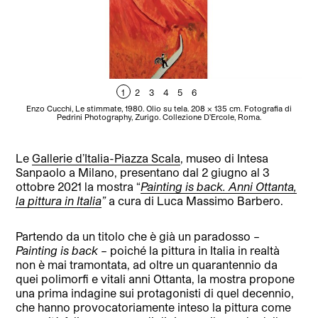
1
2
3
4
5
6
Enzo Cucchi, Le stimmate, 1980. Olio su tela. 208 x 135 cm. Fotografia di
G
Pedrini Photography, Zurigo. Collezione D’Ercole, Roma.
Le
Gallerie d’Italia-Piazza Scala
, museo di Intesa
Sanpaolo a Milano, presentano dal 2 giugno al 3
ottobre 2021 la mostra “
Painting is back. Anni Ottanta,
la pittura in Italia
”
a cura di Luca Massimo Barbero.
Partendo da un titolo che è già un paradosso –
Painting is back
– poiché la pittura in Italia in realtà
non è mai tramontata, ad oltre un quarantennio da
quei polimorfi e vitali anni Ottanta, la mostra propone
una prima indagine sui protagonisti di quel decennio,
che hanno provocatoriamente inteso la pittura come