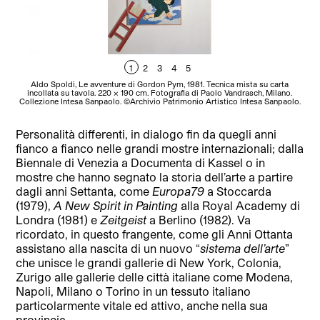
1
2
3
4
5
Aldo Spoldi, Le avventure di Gordon Pym, 1981. Tecnica mista su carta
Va
incollata su tavola. 220 x 190 cm. Fotografia di Paolo Vandrasch, Milano.
Collezione Intesa Sanpaolo. ©Archivio Patrimonio Artistico Intesa Sanpaolo.
Personalità differenti, in dialogo fin da quegli anni
fianco a fianco nelle grandi mostre internazionali; dalla
Biennale di Venezia a Documenta di Kassel o in
mostre che hanno segnato la storia dell’arte a partire
dagli anni Settanta, come
Europa79
a Stoccarda
(1979),
A New Spirit in Painting
alla Royal Academy di
Londra (1981) e
Zeitgeis
t
a Berlino (1982). Va
ricordato, in questo frangente, come gli Anni Ottanta
assistano alla nascita di un nuovo “
sistema dell’arte
”
che unisce le grandi gallerie di New York, Colonia,
Zurigo alle gallerie delle città italiane come Modena,
Napoli, Milano o Torino in un tessuto italiano
particolarmente vitale ed attivo, anche nella sua
provincia.