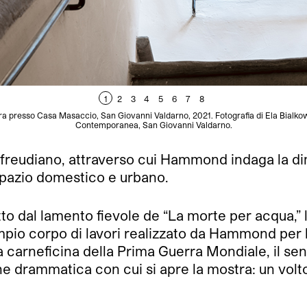
1
2
3
4
5
6
7
8
presso Casa Masaccio, San Giovanni Valdarno, 2021. Fotografia di Ela Bialko
Contemporanea, San Giovanni Valdarno.
freudiano, attraverso cui Hammond indaga la dim
spazio domestico e urbano.
tto dal lamento fievole de “La morte per acqua,”
 l’ampio corpo di lavori realizzato da Hammond p
 carneficina della Prima Guerra Mondiale, il se
ne drammatica con cui si apre la mostra: un vol