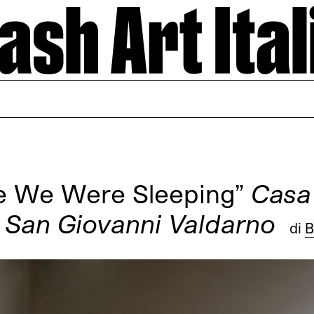
 We Were Sleeping”
Casa
 San Giovanni Valdarno
di
B