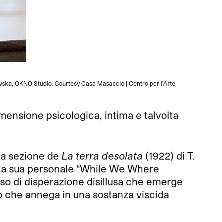
wska, OKNO Studio. Courtesy Casa Masaccio | Centro per l’Arte
L
ensione psicologica, intima e talvolta
 la sezione de
La terra desolata
(1922) di T.
er la sua personale “While We Where
nso di disperazione disillusa che emerge
to che annega in una sostanza viscida