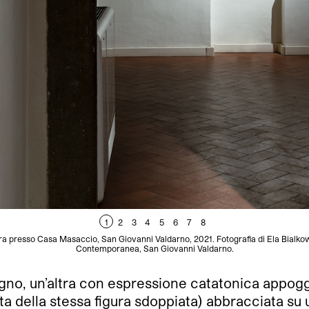
1
2
3
4
5
6
7
8
presso Casa Masaccio, San Giovanni Valdarno, 2021. Fotografia di Ela Bialko
Contemporanea, San Giovanni Valdarno.
gno, un’altra con espressione catatonica appogg
ta della stessa figura sdoppiata) abbracciata su 