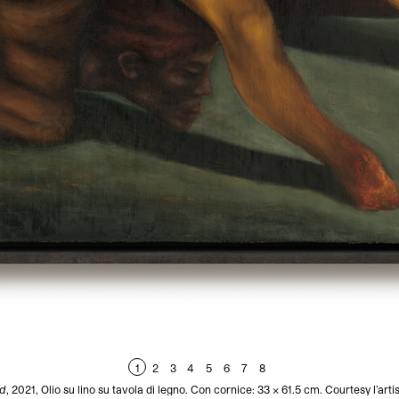
1
2
3
4
5
6
7
8
od
, 2021, Olio su lino su tavola di legno. Con cornice: 33 × 61.5 cm. Courtesy l’art