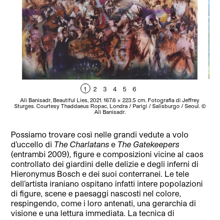
1
2
3
4
5
6
Al
Ali Banisadr, Beautiful Lies, 2021. 167.6 x 223.5 cm. Fotografia di Jeffrey
Fo
Sturges. Courtesy Thaddaeus Ropac, Londra / Parigi / Salisburgo / Seoul. ©
Ali Banisadr.
Possiamo trovare così nelle grandi vedute a volo
d’uccello di
The Charlatans
e
The Gatekeepers
(entrambi 2009), figure e composizioni vicine al caos
controllato dei giardini delle delizie e degli inferni di
Hieronymus Bosch e dei suoi conterranei. Le tele
dell’artista iraniano ospitano infatti intere popolazioni
di figure, scene e paesaggi nascosti nel colore,
respingendo, come i loro antenati, una gerarchia di
visione e una lettura immediata. La tecnica di