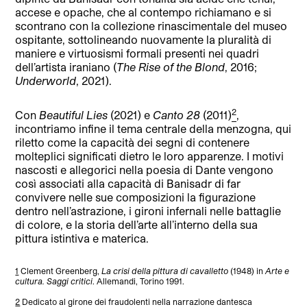
accese e opache, che al contempo richiamano e si
scontrano con la collezione rinascimentale del museo
ospitante, sottolineando nuovamente la pluralità di
maniere e virtuosismi formali presenti nei quadri
dell’artista iraniano (
The Rise of the Blond
, 2016;
Underworld
, 2021).
2
Con
Beautiful Lies
(2021) e
Canto 28
(2011)
,
incontriamo infine il tema centrale della menzogna, qui
riletto come la capacità dei segni di contenere
molteplici significati dietro le loro apparenze. I motivi
nascosti e allegorici nella poesia di Dante vengono
così associati alla capacità di Banisadr di far
convivere nelle sue composizioni la figurazione
dentro nell’astrazione, i gironi infernali nelle battaglie
di colore, e la storia dell’arte all’interno della sua
pittura istintiva e materica.
1
Clement Greenberg,
La crisi della pittura di cavalletto
(1948) in
Arte e
cultura. Saggi critici
. Allemandi, Torino 1991.
2
Dedicato al girone dei fraudolenti nella narrazione dantesca