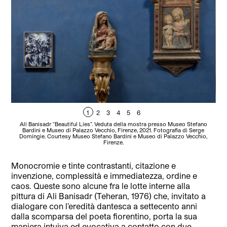
1
2
3
4
5
6
Ali Banisadr “Beautiful Lies”. Veduta della mostra presso Museo Stefano
A
Bardini e Museo di Palazzo Vecchio, Firenze, 2021. Fotografia di Serge
Domingie. Courtesy Museo Stefano Bardini e Museo di Palazzo Vecchio,
D
Firenze.
Monocromie e tinte contrastanti, citazione e
invenzione, complessità e immediatezza, ordine e
caos. Queste sono alcune fra le lotte interne alla
pittura di Ali Banisadr (Teheran, 1976) che, invitato a
dialogare con l’eredità dantesca a settecento anni
dalla scomparsa del poeta fiorentino, porta la sua
maniera intuiva ed evocativa a contatto con due