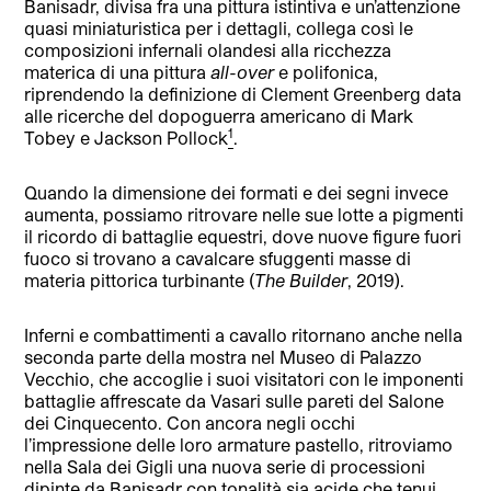
Banisadr, divisa fra una pittura istintiva e un’attenzione
quasi miniaturistica per i dettagli, collega così le
composizioni infernali olandesi alla ricchezza
materica di una pittura
all-over
e polifonica,
riprendendo la definizione di Clement Greenberg data
alle ricerche del dopoguerra americano di Mark
1
Tobey e Jackson Pollock
.
Quando la dimensione dei formati e dei segni invece
aumenta, possiamo ritrovare nelle sue lotte a pigmenti
il ricordo di battaglie equestri, dove nuove figure fuori
fuoco si trovano a cavalcare sfuggenti masse di
materia pittorica turbinante (
The Builder
, 2019).
Inferni e combattimenti a cavallo ritornano anche nella
seconda parte della mostra nel Museo di Palazzo
Vecchio, che accoglie i suoi visitatori con le imponenti
battaglie affrescate da Vasari sulle pareti del Salone
dei Cinquecento. Con ancora negli occhi
l’impressione delle loro armature pastello, ritroviamo
nella Sala dei Gigli una nuova serie di processioni
dipinte da Banisadr con tonalità sia acide che tenui,