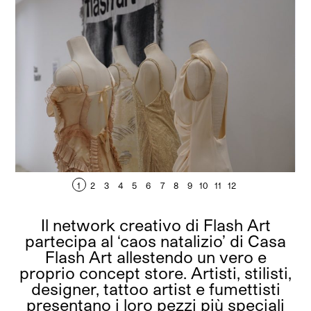
1
2
3
4
5
6
7
8
9
10
11
12
Il network creativo di Flash Art
partecipa al ‘caos natalizio’ di Casa
Flash Art allestendo un vero e
proprio concept store. Artisti, stilisti,
designer, tattoo artist e fumettisti
presentano i loro pezzi più speciali