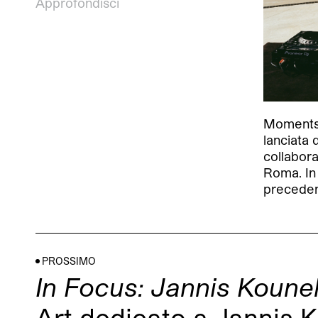
Approfondisci
Moments è
lanciata 
collabor
Roma. In
preceden
PROSSIMO
In Focus: Jannis Kounel
Art dedicato a Jannis K