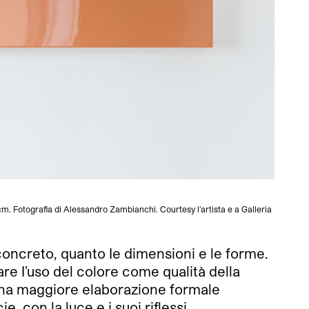
cm. Fotografia di Alessandro Zambianchi. Courtesy l’artista e a Galleria
Gianni P
concreto, quanto Ie dimensioni e le forme.
are I’uso del colore come qualità della
d una maggiore elaborazione formale
 con la luce e i suoi riflessi,