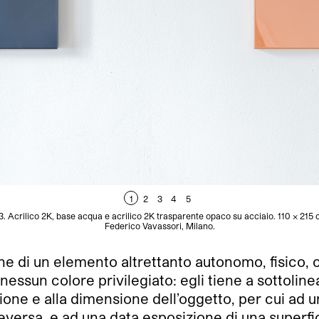
1
2
3
4
5
3. Acrilico 2K, base acqua e acrilico 2K trasparente opaco su acciaio. 110 x 215 
Federico Vavassori, Milano.
one di un elemento altrettanto autonomo, fisico, 
essun colore privilegiato: egli tiene a sottoline
izione e alla dimensione dell’oggetto, per cui a
ersa, e ad una data esposizione di una superficie,