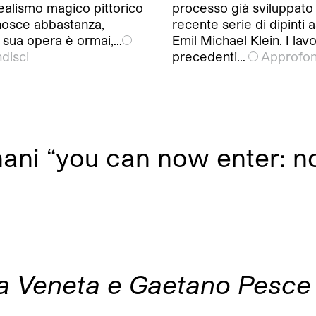
ealismo magico pittorico
processo già sviluppato 
onosce abbastanza,
recente serie di dipinti as
a sua opera è ormai,…
Emil Michael Klein. I lavo
disci
precedenti…
Approfon
Shani “you can now enter: 
a Veneta e Gaetano Pesce