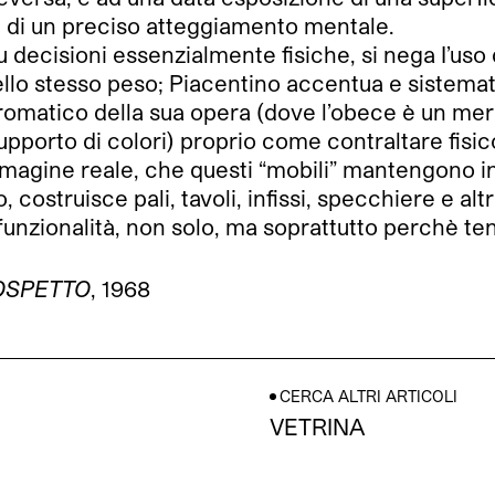
 di un preciso atteggiamento mentale.
u decisioni essenzialmente fisiche, si nega I’us
 dello stesso peso; Piacentino accentua e sistemat
-cromatico della sua opera (dove l’obece è un mero
upporto di colori) proprio come contraltare fisico
agine reale, che questi “mobili” mantengono in
costruisce pali, tavoli, infissi, specchiere e altr
 funzionalità, non solo, ma soprattutto perchè te
OSPETTO
, 1968
CERCA ALTRI ARTICOLI
VETRINA