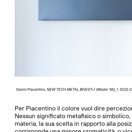
Gianni Piacentino,
NEW TECH METAL BIVEST+1 (Model ’65)_1
, 2022-2
Per Piacentino il colore vuol dire percezi
Nessun significato metafisico o simbolico, n
materia, la sua scelta in rapporto alla pos
corrisponde una minore cromaticità, o vicev