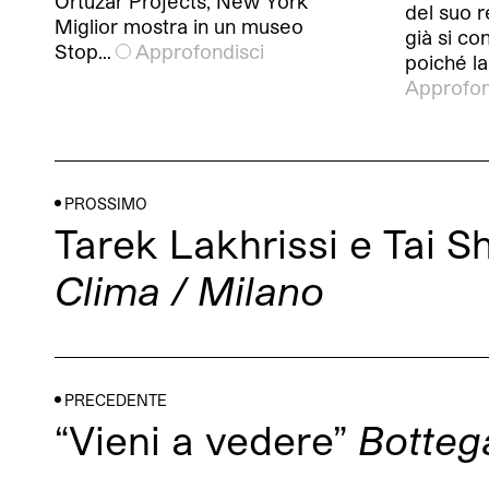
Ortuzar Projects, New York
del suo r
Miglior mostra in un museo
già si c
Stop…
Approfondisci
poiché l
Approfon
PROSSIMO
Tarek Lakhrissi e Tai 
Clima / Milano
PRECEDENTE
“Vieni a vedere”
Botteg