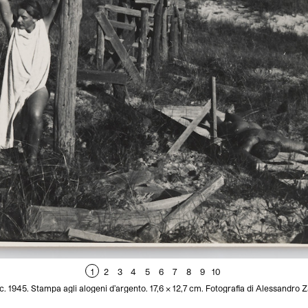
1
2
3
4
5
6
7
8
9
10
1945. Stampa agli alogeni d’argento. 17,6 x 12,7 cm. Fotografia di Alessandro 