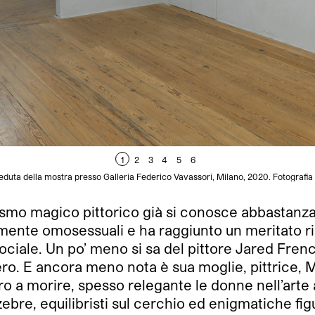
1
2
3
4
5
6
uta della mostra presso Galleria Federico Vavassori, Milano, 2020. Fotografia 
smo magico pittorico già si conosce abbastanza,
tamente omosessuali e ha raggiunto un meritato 
ociale. Un po’ meno si sa del pittore Jared Fren
tero. E ancora meno nota è sua moglie, pittrice
ro a morire, spesso relegante le donne nell’arte a
i zebre, equilibristi sul cerchio ed enigmatiche 