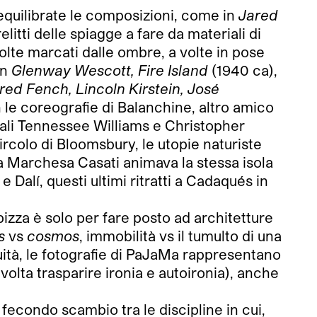
equilibrate le composizioni, come in
Jared
relitti delle spiagge a fare da materiali di
volte marcati dalle ombre, a volte in pose
in
Glenway Wescott, Fire Island
(1940 ca),
red Fench, Lincoln Kirstein, José
 le coreografie di Balanchine, altro amico
quali Tennessee Williams e Christopher
ircolo di Bloomsbury, le utopie naturiste
 la Marchesa Casati animava la stessa isola
e Dalí, questi ultimi ritratti a Cadaqués in
izza è solo per fare posto ad architetture
s
vs
cosmos
, immobilità vs il tumulto di una
uità, le fotografie di PaJaMa rappresentano
lvolta trasparire ironia e autoironia), anche
n fecondo scambio tra le discipline in cui,