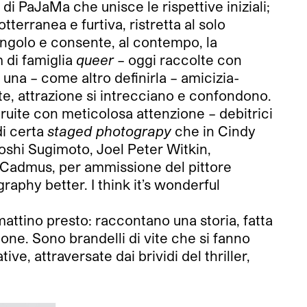
me di PaJaMa che unisce le rispettive iniziali;
terranea e furtiva, ristretta al solo
singolo e consente, al contempo, la
m di famiglia
queer
– oggi raccolte con
 una – come altro definirla – amicizia-
te, attrazione si intrecciano e confondono.
ruite con meticolosa attenzione – debitrici
di certa
staged photograpy
che in Cindy
hi Sugimoto, Joel Peter Witkin,
 Cadmus, per ammissione del pittore
aphy better. I think it’s wonderful
 mattino presto: raccontano una storia, fatta
one. Sono brandelli di vite che si fanno
ve, attraversate dai brividi del thriller,