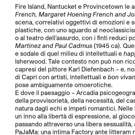
Fire Island, Nantucket e Provincetown le a
French, Margaret Hoening French and Jo
scena, correlativi oggettivi di emozioni e s
plastiche, con uno sguardo al neoclassici
o al teatro dell’assurdo, con i finti reduci
Martinez and Paul Cadmus
(1945 ca). Ques
e sodale di quel milieu di intellettuali e
hap
Isherwood. Tale contesto non può non ricord
capresi del pittore Karl Diefenbach – e, no
di Capri con artisti, intellettuali e
bon vivan
pose ambiguamente omoerotiche.
E dove il paesaggio – Arcadia psicogeograf
della provvisorietà, della necessità, del c
natura dagli echi e impeti romantici. Nell
un inno alla libertà di espressione, al gioc
passando attraverso una libera sessualità, a
PaJaMa: una intima Factory ante litteram 