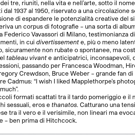
ei tre, riuniti, nella vita e nell’arte, sotto il no
 dal 1937 al 1950, riservato a una circolazione sot
asione di espandere le potenzialità creative del 
eriva un corpus di fotografie – una sorta di albu
ria Federico Vavassori di Milano, testimonianza di
 menti, in cui
divertissement
e, più o meno laten
to, sicuramente non rubate o spontanee, ma cost
del
tableau vivant
e anticipatrici, inconsapevoli, 
ssioni, passando per Francesca Woodman, Hiros
Gregory Crewdson, Bruce Weber – grande fan di
 Cadmus: “I wish I liked Mapplethorpe’s photogr
 much”.
oli formati scattati tra il tardo pomeriggio e il
ghi sessuali, eros e
thanatos
. Catturano una tensi
tra il vero e il verisimile, non lineari ma evocati
ne – ben prima di Hitchcock.