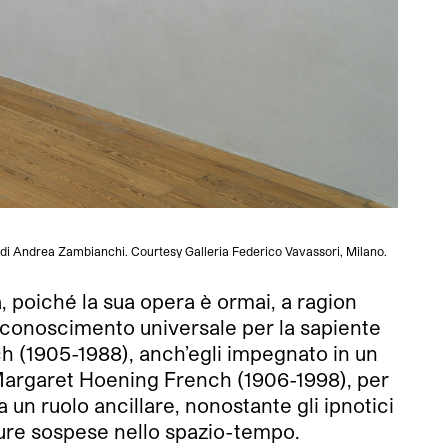
di Andrea Zambianchi. Courtesy Galleria Federico Vavassori, Milano.
“PaJaM
 poiché la sua opera è ormai, a ragion
riconoscimento universale per la sapiente
ch (1905-1988), anch’egli impegnato in un
, Margaret Hoening French (1906-1998), per
 un ruolo ancillare, nonostante gli ipnotici
figure sospese nello spazio-tempo.