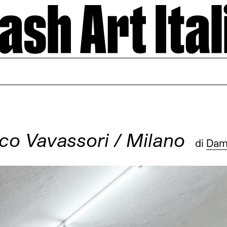
ico Vavassori / Milano
di
Dami