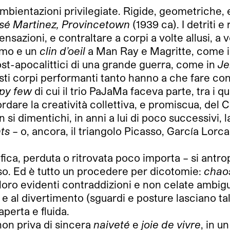
mbientazioni privilegiate. Rigide, geometriche, 
sé Martinez, Provincetown
(1939 ca). I detriti e 
ensazioni, e contraltare a corpi a volte allusi, a 
smo e un
clin d’oeil
a Man Ray e Magritte, come 
 post-apocalittici di una grande guerra, come in
Je
ti corpi performanti tanto hanno a che fare con
py few
di cui il trio PaJaMa faceva parte, tra i 
are la creatività collettiva, e promiscua, del C
n si dimentichi, in anni a lui di poco successivi,
ts
– o, ancora, il triangolo Picasso, García Lorca 
ica, perduta o ritrovata poco importa – si antrop
aso. Ed è tutto un procedere per dicotomie:
chao
e loro evidenti contraddizioni e non celate ambig
o e al divertimento (sguardi e posture lasciano ta
perta e fluida.
non priva di sincera
naiveté
e
joie de vivre
, in u