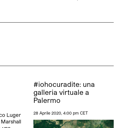
#iohocuradite: una
galleria virtuale a
Palermo
28 Aprile 2020, 4:00 pm CET
ico Luger
 Marshall
o una