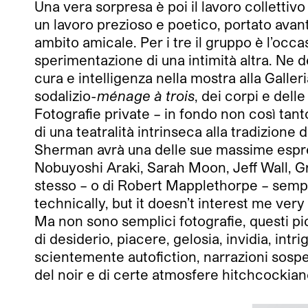
Una vera sorpresa è poi il lavoro collettivo d
un lavoro prezioso e poetico, portato avanti
ambito amicale. Per i tre il gruppo è l’occ
sperimentazione di una intimità altra. Ne d
cura e intelligenza nella mostra alla Galle
sodalizio-
ménage à trois
, dei corpi e delle
Fotografie private – in fondo non così tan
di una teatralità intrinseca alla tradizione 
Sherman avrà una delle sue massime espre
Nobuyoshi Araki, Sarah Moon, Jeff Wall, 
stesso – o di Robert Mapplethorpe – sempre
technically, but it doesn’t interest me very
Ma non sono semplici fotografie, questi picc
di desiderio, piacere, gelosia, invidia, intri
scientemente autofiction, narrazioni sospese 
del noir e di certe atmosfere hitchcockia