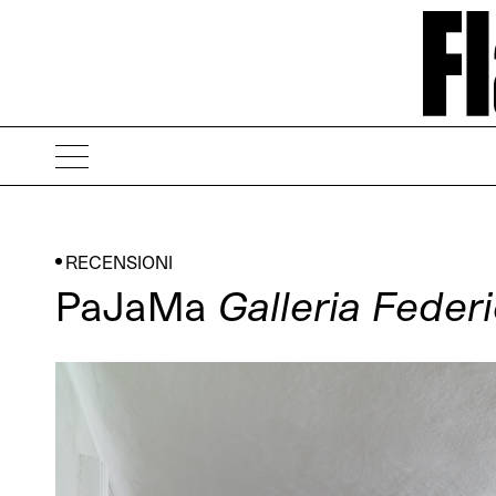
RECENSIONI
PaJaMa
Galleria Feder