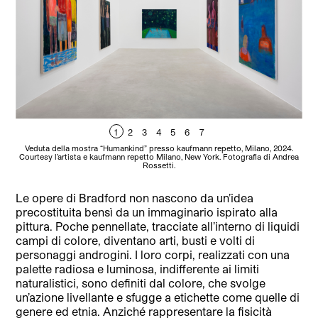
1
2
3
4
5
6
7
Veduta della mostra “Humankind” presso kaufmann repetto, Milano, 2024.
V
Courtesy l’artista e kaufmann repetto Milano, New York. Fotografia di Andrea
Cou
Rossetti.
Le opere di Bradford non nascono da un’idea
precostituita bensì da un immaginario ispirato alla
pittura. Poche pennellate, tracciate all’interno di liquidi
campi di colore, diventano arti, busti e volti di
personaggi androgini. I loro corpi, realizzati con una
palette radiosa e luminosa, indifferente ai limiti
naturalistici, sono definiti dal colore, che svolge
un’azione livellante e sfugge a etichette come quelle di
genere ed etnia. Anziché rappresentare la fisicità