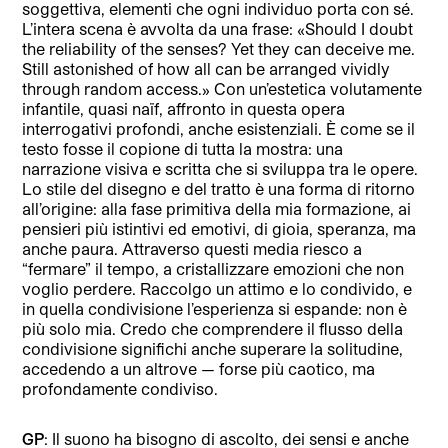
soggettiva, elementi che ogni individuo porta con sé.
L’intera scena è avvolta da una frase: «Should I doubt
the reliability of the senses? Yet they can deceive me.
Still astonished of how all can be arranged vividly
through random access.» Con un’estetica volutamente
infantile, quasi naïf, affronto in questa opera
interrogativi profondi, anche esistenziali. È come se il
testo fosse il copione di tutta la mostra: una
narrazione visiva e scritta che si sviluppa tra le opere.
Lo stile del disegno e del tratto è una forma di ritorno
all’origine: alla fase primitiva della mia formazione, ai
pensieri più istintivi ed emotivi, di gioia, speranza, ma
anche paura. Attraverso questi media riesco a
“fermare” il tempo, a cristallizzare emozioni che non
voglio perdere. Raccolgo un attimo e lo condivido, e
in quella condivisione l’esperienza si espande: non è
più solo mia. Credo che comprendere il flusso della
condivisione significhi anche superare la solitudine,
accedendo a un altrove — forse più caotico, ma
profondamente condiviso.
GP
: Il suono ha bisogno di ascolto, dei sensi e anche