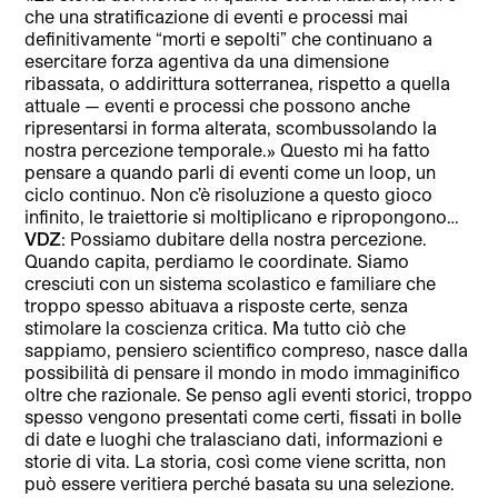
che una stratificazione di eventi e processi mai
definitivamente “morti e sepolti” che continuano a
esercitare forza agentiva da una dimensione
ribassata, o addirittura sotterranea, rispetto a quella
attuale — eventi e processi che possono anche
ripresentarsi in forma alterata, scombussolando la
nostra percezione temporale.» Questo mi ha fatto
pensare a quando parli di eventi come un loop, un
ciclo continuo. Non c’è risoluzione a questo gioco
infinito, le traiettorie si moltiplicano e ripropongono…
VDZ
: Possiamo dubitare della nostra percezione.
Quando capita, perdiamo le coordinate. Siamo
cresciuti con un sistema scolastico e familiare che
troppo spesso abituava a risposte certe, senza
stimolare la coscienza critica. Ma tutto ciò che
sappiamo, pensiero scientifico compreso, nasce dalla
possibilità di pensare il mondo in modo immaginifico
oltre che razionale. Se penso agli eventi storici, troppo
spesso vengono presentati come certi, fissati in bolle
di date e luoghi che tralasciano dati, informazioni e
storie di vita. La storia, così come viene scritta, non
può essere veritiera perché basata su una selezione.