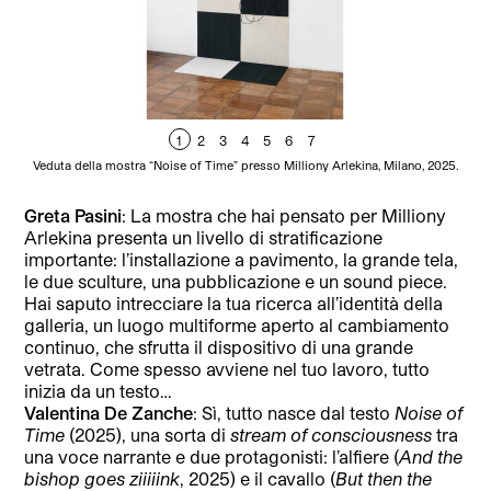
1
2
3
4
5
6
7
Veduta della mostra “Noise of Time” presso Milliony Arlekina, Milano, 2025.
Ve
Greta Pasini
: La mostra che hai pensato per Milliony
Arlekina presenta un livello di stratificazione
importante: l’installazione a pavimento, la grande tela,
le due sculture, una pubblicazione e un sound piece.
Hai saputo intrecciare la tua ricerca all’identità della
galleria, un luogo multiforme aperto al cambiamento
continuo, che sfrutta il dispositivo di una grande
vetrata. Come spesso avviene nel tuo lavoro, tutto
inizia da un testo…
Valentina De Zanche
: Sì, tutto nasce dal testo
Noise of
Time
(2025), una sorta di
stream of consciousness
tra
una voce narrante e due protagonisti: l’alfiere (
And the
bishop goes ziiiiink
, 2025) e il cavallo (
But then the