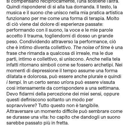
si compensano reciprocamente, l’una sostiene l’altra.
Quindi risponderei di sì alla tua domanda. Il testo, la
musica e il suono che unisco nella mia pratica artistica
funzionano per me come una forma di terapia. Molto
di ciò viene dal dolore di esperienze passate:
performando con il suono, la voce e le mie parole
accetto il trauma, togliendomi di dosso un grande
peso. Condividendo attraverso la performance, ciò
che è intimo diventa collettivo.
The noise of time
è una
frase che rimanda a qualcosa di irreale, ma le due
parti, intimo e collettivo, si uniscono. Anche nella tela
infatti ritornano simboli come se fossero archetipi. Nei
momenti di depressione il tempo assume una forma
dilatata e dolorosa, può essere anche plurale e quindi
i tempi
. In un certo senso un’ora può essere vissuta
così intensamente da corrispondere a una settimana.
Devo fidarmi della percezione dei miei sensi, oppure
questi definiscono soltanto un modo per
sopravvivere? Tutto questo non è tangibile.
Attraversare un momento difficile può sembrare come
se durasse una vita: ho capito che dandogli un suono
sarebbe passato più in fretta.