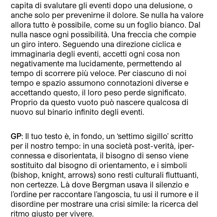
capita di svalutare gli eventi dopo una delusione, o
anche solo per prevenirne il dolore. Se nulla ha valore
allora tutto è possibile, come su un foglio bianco. Dal
nulla nasce ogni possibilità. Una freccia che compie
un giro intero. Seguendo una direzione ciclica e
immaginaria degli eventi, accetti ogni cosa non
negativamente ma lucidamente, permettendo al
tempo di scorrere più veloce. Per ciascuno di noi
tempo e spazio assumono connotazioni diverse e
accettando questo, il loro peso perde significato.
Proprio da questo vuoto può nascere qualcosa di
nuovo sul binario infinito degli eventi.
GP
: Il tuo testo è, in fondo, un ‘settimo sigillo’ scritto
per il nostro tempo: in una società post-verità, iper-
connessa e disorientata, il bisogno di senso viene
sostituito dal bisogno di orientamento, e i simboli
(bishop, knight, arrows) sono resti culturali fluttuanti,
non certezze. Là dove Bergman usava il silenzio e
l’ordine per raccontare l’angoscia, tu usi il rumore e il
disordine per mostrare una crisi simile: la ricerca del
ritmo giusto per vivere.