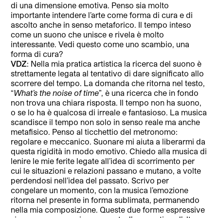
di una dimensione emotiva. Penso sia molto
importante intendere l’arte come forma di cura e di
ascolto anche in senso metaforico. Il tempo inteso
come un suono che unisce e rivela è molto
interessante. Vedi questo come uno scambio, una
forma di cura?
VDZ
: Nella mia pratica artistica la ricerca del suono è
strettamente legata al tentativo di dare significato allo
scorrere del tempo. La domanda che ritorna nel testo,
“
What’s the noise of time
”, è una ricerca che in fondo
non trova una chiara risposta. Il tempo non ha suono,
o se lo ha è qualcosa di irreale e fantasioso. La musica
scandisce il tempo non solo in senso reale ma anche
metafisico. Penso al ticchettio del metronomo:
regolare e meccanico. Suonare mi aiuta a liberarmi da
questa rigidità in modo emotivo. Chiedo alla musica di
lenire le mie ferite legate all’idea di scorrimento per
cui le situazioni e relazioni passano e mutano, a volte
perdendosi nell’idea del passato. Scrivo per
congelare un momento, con la musica l’emozione
ritorna nel presente in forma sublimata, permanendo
nella mia composizione. Queste due forme espressive