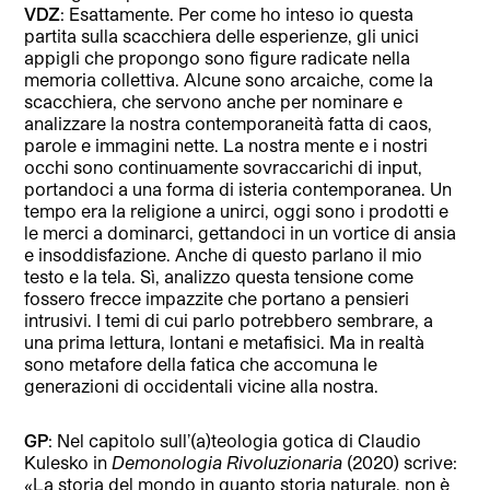
VDZ
: Esattamente. Per come ho inteso io questa
partita sulla scacchiera delle esperienze, gli unici
appigli che propongo sono figure radicate nella
memoria collettiva. Alcune sono arcaiche, come la
scacchiera, che servono anche per nominare e
analizzare la nostra contemporaneità fatta di caos,
parole e immagini nette. La nostra mente e i nostri
occhi sono continuamente sovraccarichi di input,
portandoci a una forma di isteria contemporanea. Un
tempo era la religione a unirci, oggi sono i prodotti e
le merci a dominarci, gettandoci in un vortice di ansia
e insoddisfazione. Anche di questo parlano il mio
testo e la tela. Sì, analizzo questa tensione come
fossero frecce impazzite che portano a pensieri
intrusivi. I temi di cui parlo potrebbero sembrare, a
una prima lettura, lontani e metafisici. Ma in realtà
sono metafore della fatica che accomuna le
generazioni di occidentali vicine alla nostra.
GP
: Nel capitolo sull’(a)teologia gotica di Claudio
Kulesko in
Demonologia Rivoluzionaria
(2020) scrive:
«La storia del mondo in quanto storia naturale, non è