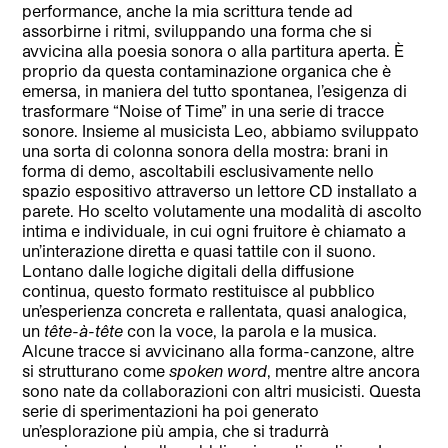
performance, anche la mia scrittura tende ad
assorbirne i ritmi, sviluppando una forma che si
avvicina alla poesia sonora o alla partitura aperta. È
proprio da questa contaminazione organica che è
emersa, in maniera del tutto spontanea, l’esigenza di
trasformare “Noise of Time” in una serie di tracce
sonore. Insieme al musicista Leo, abbiamo sviluppato
una sorta di colonna sonora della mostra: brani in
forma di demo, ascoltabili esclusivamente nello
spazio espositivo attraverso un lettore CD installato a
parete. Ho scelto volutamente una modalità di ascolto
intima e individuale, in cui ogni fruitore è chiamato a
un’interazione diretta e quasi tattile con il suono.
Lontano dalle logiche digitali della diffusione
continua, questo formato restituisce al pubblico
un’esperienza concreta e rallentata, quasi analogica,
un
tête-à-tête
con la voce, la parola e la musica.
Alcune tracce si avvicinano alla forma-canzone, altre
si strutturano come
spoken word
, mentre altre ancora
sono nate da collaborazioni con altri musicisti. Questa
serie di sperimentazioni ha poi generato
un’esplorazione più ampia, che si tradurrà