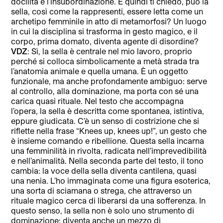
docilità e l’insubordinazione. E quindi ti chiedo, può la
sella, così come la rappresenti, essere letta come un
archetipo femminile in atto di metamorfosi? Un luogo
in cui la disciplina si trasforma in gesto magico, e il
corpo, prima domato, diventa agente di disordine?
VDZ
: Sì, la sella è centrale nel mio lavoro, proprio
perché si colloca simbolicamente a metà strada tra
l’anatomia animale e quella umana. È un oggetto
funzionale, ma anche profondamente ambiguo: serve
al controllo, alla dominazione, ma porta con sé una
carica quasi rituale. Nel testo che accompagna
l’opera, la sella è descritta come spontanea, istintiva,
eppure giudicata. C’è un senso di costrizione che si
riflette nella frase “Knees up, knees up!”, un gesto che
è insieme comando e ribellione. Questa sella incarna
una femminilità in rivolta, radicata nell’imprevedibilità
e nell’animalità. Nella seconda parte del testo, il tono
cambia: la voce della sella diventa cantilena, quasi
una nenia. L’ho immaginata come una figura esoterica,
una sorta di sciamana o strega, che attraverso un
rituale magico cerca di liberarsi da una sofferenza. In
questo senso, la sella non è solo uno strumento di
dominazione: diventa anche un mezzo di