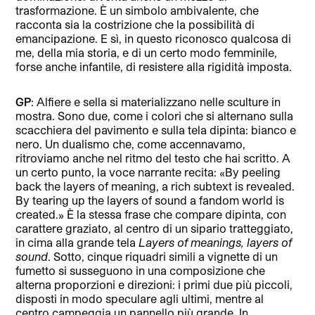
trasformazione. È un simbolo ambivalente, che
racconta sia la costrizione che la possibilità di
emancipazione. E sì, in questo riconosco qualcosa di
me, della mia storia, e di un certo modo femminile,
forse anche infantile, di resistere alla rigidità imposta.
GP
: Alfiere e sella si materializzano nelle sculture in
mostra. Sono due, come i colori che si alternano sulla
scacchiera del pavimento e sulla tela dipinta: bianco e
nero. Un dualismo che, come accennavamo,
ritroviamo anche nel ritmo del testo che hai scritto. A
un certo punto, la voce narrante recita: «By peeling
back the layers of meaning, a rich subtext is revealed.
By tearing up the layers of sound a fandom world is
created.» È la stessa frase che compare dipinta, con
carattere graziato, al centro di un sipario tratteggiato,
in cima alla grande tela
Layers of meanings, layers of
sound
. Sotto, cinque riquadri simili a vignette di un
fumetto si susseguono in una composizione che
alterna proporzioni e direzioni: i primi due più piccoli,
disposti in modo speculare agli ultimi, mentre al
centro campeggia un pannello più grande. In