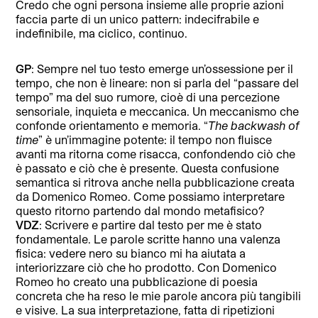
Credo che ogni persona insieme alle proprie azioni
faccia parte di un unico pattern: indecifrabile e
indefinibile, ma ciclico, continuo.
GP
: Sempre nel tuo testo emerge un’ossessione per il
tempo, che non è lineare: non si parla del “passare del
tempo” ma del suo rumore, cioè di una percezione
sensoriale, inquieta e meccanica. Un meccanismo che
confonde orientamento e memoria. “
The backwash of
time
” è un’immagine potente: il tempo non fluisce
avanti ma ritorna come risacca, confondendo ciò che
è passato e ciò che è presente. Questa confusione
semantica si ritrova anche nella pubblicazione creata
da Domenico Romeo. Come possiamo interpretare
questo ritorno partendo dal mondo metafisico?
VDZ
: Scrivere e partire dal testo per me è stato
fondamentale. Le parole scritte hanno una valenza
fisica: vedere nero su bianco mi ha aiutata a
interiorizzare ciò che ho prodotto. Con Domenico
Romeo ho creato una pubblicazione di poesia
concreta che ha reso le mie parole ancora più tangibili
e visive. La sua interpretazione, fatta di ripetizioni