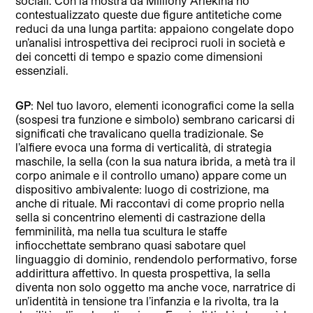
sociali. Con la mostra da Milliony Arlekina ho
contestualizzato queste due figure antitetiche come
reduci da una lunga partita: appaiono congelate dopo
un’analisi introspettiva dei reciproci ruoli in società e
dei concetti di tempo e spazio come dimensioni
essenziali.
GP
: Nel tuo lavoro, elementi iconografici come la sella
(sospesi tra funzione e simbolo) sembrano caricarsi di
significati che travalicano quella tradizionale. Se
l’alfiere evoca una forma di verticalità, di strategia
maschile, la sella (con la sua natura ibrida, a metà tra il
corpo animale e il controllo umano) appare come un
dispositivo ambivalente: luogo di costrizione, ma
anche di rituale. Mi raccontavi di come proprio nella
sella si concentrino elementi di castrazione della
femminilità, ma nella tua scultura le staffe
infiocchettate sembrano quasi sabotare quel
linguaggio di dominio, rendendolo performativo, forse
addirittura affettivo. In questa prospettiva, la sella
diventa non solo oggetto ma anche voce, narratrice di
un’identità in tensione tra l’infanzia e la rivolta, tra la