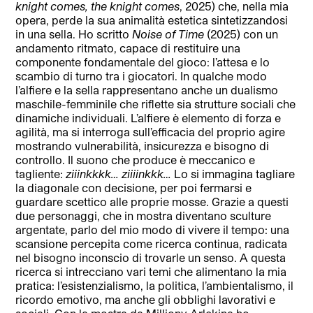
knight comes, the knight comes
, 2025) che, nella mia
opera, perde la sua animalità estetica sintetizzandosi
in una sella. Ho scritto
Noise of Time
(2025) con un
andamento ritmato, capace di restituire una
componente fondamentale del gioco: l’attesa e lo
scambio di turno tra i giocatori. In qualche modo
l’alfiere e la sella rappresentano anche un dualismo
maschile-femminile che riflette sia strutture sociali che
dinamiche individuali. L’alfiere è elemento di forza e
agilità, ma si interroga sull’efficacia del proprio agire
mostrando vulnerabilità, insicurezza e bisogno di
controllo. Il suono che produce è meccanico e
tagliente:
ziiinkkkk… ziiiinkkk…
Lo si immagina tagliare
la diagonale con decisione, per poi fermarsi e
guardare scettico alle proprie mosse. Grazie a questi
due personaggi, che in mostra diventano sculture
argentate, parlo del mio modo di vivere il tempo: una
scansione percepita come ricerca continua, radicata
nel bisogno inconscio di trovarle un senso. A questa
ricerca si intrecciano vari temi che alimentano la mia
pratica: l’esistenzialismo, la politica, l’ambientalismo, il
ricordo emotivo, ma anche gli obblighi lavorativi e