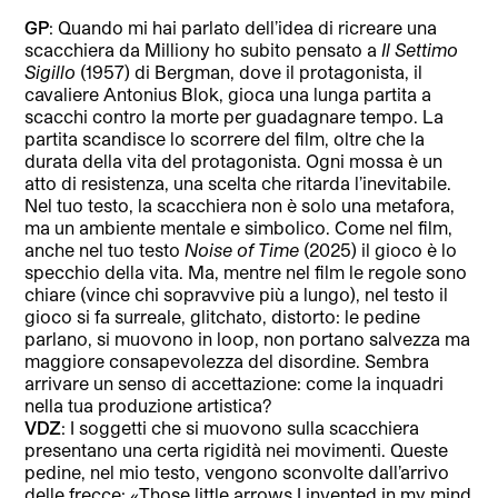
GP
: Quando mi hai parlato dell’idea di ricreare una
scacchiera da Milliony ho subito pensato a
Il Settimo
Sigillo
(1957) di Bergman, dove il protagonista, il
cavaliere Antonius Blok, gioca una lunga partita a
scacchi contro la morte per guadagnare tempo. La
partita scandisce lo scorrere del film, oltre che la
durata della vita del protagonista. Ogni mossa è un
atto di resistenza, una scelta che ritarda l’inevitabile.
Nel tuo testo, la scacchiera non è solo una metafora,
ma un ambiente mentale e simbolico. Come nel film,
anche nel tuo testo
Noise of Time
(2025) il gioco è lo
specchio della vita. Ma, mentre nel film le regole sono
chiare (vince chi sopravvive più a lungo), nel testo il
gioco si fa surreale, glitchato, distorto: le pedine
parlano, si muovono in loop, non portano salvezza ma
maggiore consapevolezza del disordine. Sembra
arrivare un senso di accettazione: come la inquadri
nella tua produzione artistica?
VDZ
: I soggetti che si muovono sulla scacchiera
presentano una certa rigidità nei movimenti. Queste
pedine, nel mio testo, vengono sconvolte dall’arrivo
delle frecce: «Those little arrows I invented in my mind