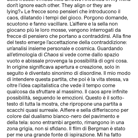
don’t ignore each other. They align or they are
lying?» Le frecce sono pensieri che introducono il
caos, dilatando i tempi del gioco. Porgono domande,
scuotono e fanno vacillare. L’alfiere e la sella non
giocano più le loro mosse, vengono interrogati da
frecce di pensiero che portano a contraddirsi. Alla fine
del testo emerge l’accettazione della contraddizione:
un’analisi insieme personale e cosmica. Guardando
all’etimologia di
Chaos
si vede come dallo spazio
vuoto e abissale provenga la possibilità di ogni cosa.
In origine significava apertura e creazione, solo in
seguito è diventato sinonimo di disordine. Il mio modo
di intendere questa partita, che poi è la vita stessa, va
oltre l’idea capitalistica che vede il tempo come
qualcosa da sfruttare al massimo. Il caos apre infinite
possibilità, seguendo le emozioni. Questo è il sotto-
testo di tutta la mostra, che ripropone una partita a
scacchi quasi surreale. Alfiere e sella differiscono per
colore dal dualismo bianco-nero del pavimento e
della tela: sono entrambi argento, rimangono in una
zona grigia, non si sfidano. Il film di Bergman è stato
per me una grande fonte di ispirazione. Mi ha fatto