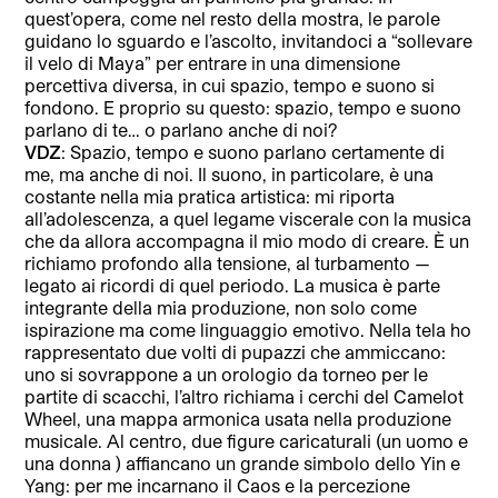
quest’opera, come nel resto della mostra, le parole
guidano lo sguardo e l’ascolto, invitandoci a “sollevare
il velo di Maya” per entrare in una dimensione
percettiva diversa, in cui spazio, tempo e suono si
fondono. E proprio su questo: spazio, tempo e suono
parlano di te… o parlano anche di noi?
VDZ
: Spazio, tempo e suono parlano certamente di
me, ma anche di noi. Il suono, in particolare, è una
costante nella mia pratica artistica: mi riporta
all’adolescenza, a quel legame viscerale con la musica
che da allora accompagna il mio modo di creare. È un
richiamo profondo alla tensione, al turbamento —
legato ai ricordi di quel periodo. La musica è parte
integrante della mia produzione, non solo come
ispirazione ma come linguaggio emotivo. Nella tela ho
rappresentato due volti di pupazzi che ammiccano:
uno si sovrappone a un orologio da torneo per le
partite di scacchi, l’altro richiama i cerchi del Camelot
Wheel, una mappa armonica usata nella produzione
musicale. Al centro, due figure caricaturali (un uomo e
una donna ) affiancano un grande simbolo dello Yin e
Yang: per me incarnano il Caos e la percezione