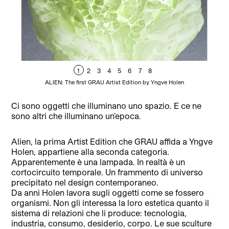
1
2
3
4
5
6
7
8
ALIEN: The first GRAU Artist Edition by Yngve Holen
Ci sono oggetti che illuminano uno spazio. E ce ne
sono altri che illuminano un’epoca.
Alien, la prima Artist Edition che GRAU affida a Yngve
Holen, appartiene alla seconda categoria.
Apparentemente è una lampada. In realtà è un
cortocircuito temporale. Un frammento di universo
precipitato nel design contemporaneo.
Da anni Holen lavora sugli oggetti come se fossero
organismi. Non gli interessa la loro estetica quanto il
sistema di relazioni che li produce: tecnologia,
industria, consumo, desiderio, corpo. Le sue sculture