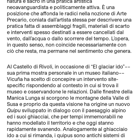
natura e sacro in una pratica artistica
neoavanguardista e politicamente attiva. È una
posizione che affonda le radici nella nozione di Arte
Precario, coniata dall’artista stessa per descrivere una
pratica fatta di assemblaggi fragili, materiali di scarto
e interventi spesso destinati a essere cancellati dal
vento, dall’acqua o dallo scorrere del tempo. L’opera,
in questo senso, non coincide necessariamente con
ciò che resta, ma permane nel sentimento che genera.
Al Castello di Rivoli, in occasione di “El glaciar ido”––
sua prima mostra personale in un museo italiano––
Vicuña ha scelto di concepire un intervento site-
specific rispondendo al contesto in cui si trova il
museo e osservandone le relazioni. Dalle finestre della
Manica Lunga si scorgono le montagne della Valle di
Susa e proprio da questa visione ha origine un nuovo
Quipu
sviluppato in dialogo con il paesaggio alpino
ed i suoi ghiacciai, che per tempi immemorabili ne
hanno modellato il territorio e che oggi stanno
rapidamente svanendo. Analogamente al ghiacciaio
ido a cui si rimanda, i quipus sono antichi sistemi di