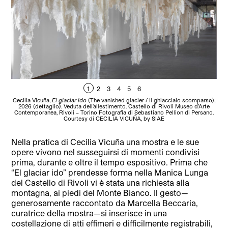
1
2
3
4
5
6
Cecilia Vicuña,
El glaciar ido
(The vanished glacier / Il ghiacciaio scomparso),
Cec
2026 (dettaglio). Veduta dell’allestimento. Castello di Rivoli Museo d’Arte
2
Contemporanea, Rivoli – Torino Fotografia di Sebastiano Pellion di Persano.
C
Courtesy di CECILIA VICUÑA, by SIAE
Nella pratica di Cecilia Vicuña una mostra e le sue
opere vivono nel susseguirsi di momenti condivisi
prima, durante e oltre il tempo espositivo. Prima che
“El glaciar ido” prendesse forma nella Manica Lunga
del Castello di Rivoli vi è stata una richiesta alla
montagna, ai piedi del Monte Bianco. Il gesto—
generosamente raccontato da Marcella Beccaria,
curatrice della mostra—si inserisce in una
costellazione di atti effimeri e difficilmente registrabili,