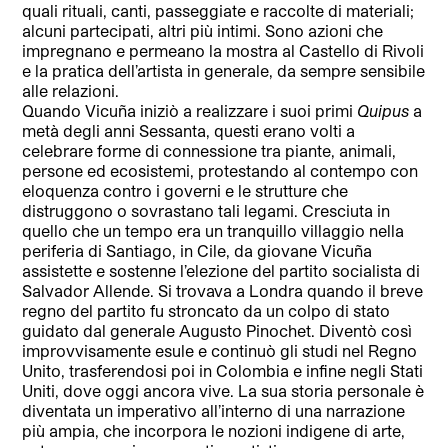
quali rituali, canti, passeggiate e raccolte di materiali;
alcuni partecipati, altri più intimi. Sono azioni che
impregnano e permeano la mostra al Castello di Rivoli
e la pratica dell’artista in generale, da sempre sensibile
alle relazioni.
Quando Vicuña iniziò a realizzare i suoi primi
Quipus
a
metà degli anni Sessanta, questi erano volti a
celebrare forme di connessione tra piante, animali,
persone ed ecosistemi, protestando al contempo con
eloquenza contro i governi e le strutture che
distruggono o sovrastano tali legami. Cresciuta in
quello che un tempo era un tranquillo villaggio nella
periferia di Santiago, in Cile, da giovane Vicuña
assistette e sostenne l’elezione del partito socialista di
Salvador Allende. Si trovava a Londra quando il breve
regno del partito fu stroncato da un colpo di stato
guidato dal generale Augusto Pinochet. Diventò così
improvvisamente esule e continuò gli studi nel Regno
Unito, trasferendosi poi in Colombia e infine negli Stati
Uniti, dove oggi ancora vive. La sua storia personale è
diventata un imperativo all’interno di una narrazione
più ampia, che incorpora le nozioni indigene di arte,