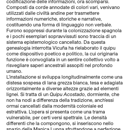
codificazione delle informazioni, ora scomparsi.
Composti da corde annodate di colori vari, venivano
utilizzati dalle civiltà andine per trasmettere
informazioni numeriche, storiche e narrative,
costituendo una forma di linguaggio non verbale.
Furono soppressi durante la colonizzazione spagnola
e i pochi esemplari sopravvissuti sono traccia di un
sistema epistemologico cancellato. Da questa
genealogia interrotta Vicuña ha rielaborato il quipu
come dispositivo poetico e politico, la cui originaria
funzione è convogliata in un sentire collettivo volto a
risvegliare saperi ancestrali assopiti nel profondo
umano.
L’installazione si sviluppa longitudinalmente come una
distesa sospesa di lana grezza bianca, tesa e adagiata
orizzontalmente a diverse altezze grazie ad elementi
lignei. Si tratta di un
Quipu Acostado
, dormiente, che
non ha nodi a differenza della tradizione, anch’essi
ormai cancellati dalla modernità coloniale ed
estrattiva. L’opera si presenta come una trama
vulnerabile, per certi versi spettrale. Le densità
differenti che la compongono, si inseriscono nello
spazio della Manica Lunga sfruttandone a perfezione