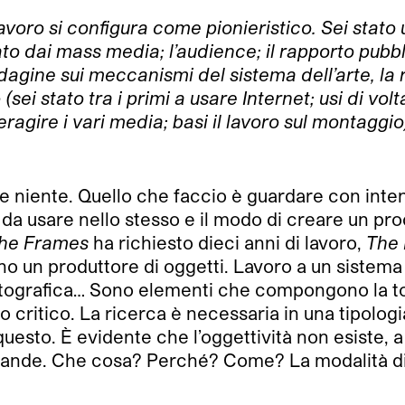
 lavoro si configura come pionieristico. Sei stat
to dai mass media; l’audience; il rapporto pubbli
dagine sui meccanismi del sistema dell’arte, la 
ei stato tra i primi a usare Internet; usi di volta
teragire i vari media; basi il lavoro sul montaggi
re niente. Quello che faccio è guardare con inte
 da usare nello stesso e il modo di creare un proce
the Frames
ha richiesto dieci anni di lavoro,
The 
sono un produttore di oggetti. Lavoro a un siste
erie fotografica… Sono elementi che compongono la 
to critico. La ricerca è necessaria in una tipolo
questo. È evidente che l’oggettività non esiste, a
 domande. Che cosa? Perché? Come? La modalità 