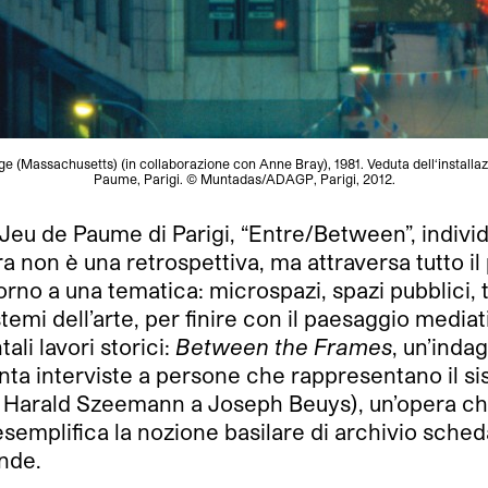
 (Massachusetts) (in collaborazione con Anne Bray), 1981. Veduta dell‘installa
Paume, Parigi. © Muntadas/ADAGP, Parigi, 2012.
l Jeu de Paume di Parigi, “Entre/Between”, indiv
ra non è una retrospettiva, ma attraversa tutto i
rno a una tematica: microspazi, spazi pubblici, t
istemi dell’arte, per finire con il paesaggio media
li lavori storici:
Between the Frames
, un’indag
anta interviste a persone che rappresentano il sist
ny a Harald Szeemann a Joseph Beuys), un’opera c
emplifica la nozione basilare di archivio scheda
nde.