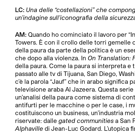
LC:
Una delle “costellazioni” che compon
un’indagine sull’iconografia della sicurezz
AM:
Quando ho cominciato il lavoro per “In 
Towers. È con il crollo delle torri gemell
della paura da parte della politica è un es
che dopo alla violenza. In
On Translation:
della paura. Come la paura si interpreta e
passato alle tv di Tijuana, San Diego, Was
c’è la parola “Jauf” che in arabo significa p
televisione araba Al Jazeera. Questa serie
un’analisi della paura come sistema di cont
antifurti per le macchine o per le case, i mur
costituiscono un business, un’industria molt
riservate: dalle
gated communities
a San P
Alphaville
di Jean-Luc Godard. L’utopica f