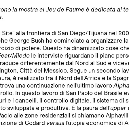
gono la mostra al Jeu de Paume è dedicata al 
a.
Site” alla frontiera di San Diego/Tijuana nel 200
e che George Bush ha cominciato a organizzare la
ercizio di potere. Questo ha dinamizzato cose ch
 Fear/Miedo
le interviste riguardano il piano pers
 traduce differentemente dal Nord al Sud e vicev
hington, Città del Messico. Segue un secondo la
aura, è realizzato tra il Nord dell’Africa e la Sp
 trova una continuazione nell’ultimo lavoro
Alpha
rollo. In questo lavoro di San Paolo del Brasile e
i e i cancelli, il controllo digitale, il sistema d
o sviluppata e produttiva. È la paura dell’
upper
aolo alle zone residenziali si chiamano Alphavill
inzione di Godard
versus
l’utopia economica di Al