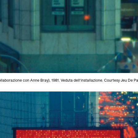
laborazione con Anne Bray), 1981. Veduta dell‘installazione. Courtesy Jeu De 