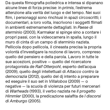
Da questa filmografia poliedrica e intensa si dipanano
alcune linee di forza precise: in
primis
, l’estrema
attenzione alla verità del luogo e del tempo. Nei suoi
film, i personaggi sono rinchiusi in spazi circoscritti; i
documentari, a loro volta, inscrivono i soggetti filmati
in ambienti estremamente dettagliati. In
Paese di
sterminio
(2003), Karmakar si spinge sino a contare i
propri passi, con la videocamera in spalla, lungo il
muro di cinta di un campo di sterminio nazista.
Pellicola dopo pellicola, il cineasta precisa la propria
volontà d’investigare la nozione di lavoro, compreso
quello del pensiero e della parola. Lavoro in tutte le
sue accezioni, positive — quello del ricercatore
protagonista
de Ralf Otterpohl
, esperto dell’acqua
(2009), quello degli intellettuali di
Attacco contro la
democrazia
(2012), quello del dj intento a preparare
ed eseguire il suo set in
Villalobos
(2009) — o
negative — la scuola di violenza per futuri mercenari
di
Warheads
(1993), il verbo nazista ne
Il progetto
Himmler
(2000), la predicazione salafita de
I discorsi
di Amburgo
(2005).