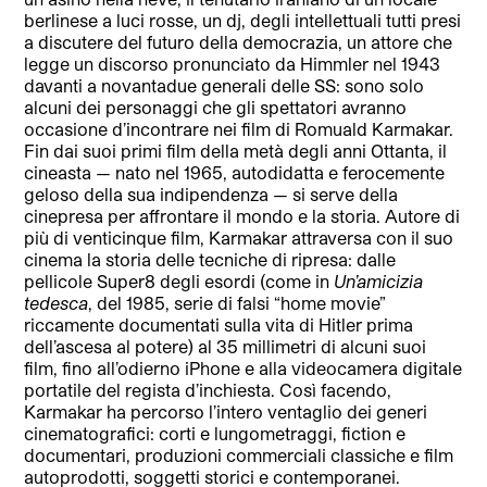
berlinese a luci rosse, un dj, degli intellettuali tutti presi
a discutere del futuro della democrazia, un attore che
legge un discorso pronunciato da Himmler nel 1943
davanti a novantadue generali delle SS: sono solo
alcuni dei personaggi che gli spettatori avranno
occasione d’incontrare nei film di Romuald Karmakar.
Fin dai suoi primi film della metà degli anni Ottanta, il
cineasta — nato nel 1965, autodidatta e ferocemente
geloso della sua indipendenza — si serve della
cinepresa per affrontare il mondo e la storia. Autore di
più di venticinque film, Karmakar attraversa con il suo
cinema la storia delle tecniche di ripresa: dalle
pellicole Super8 degli esordi (come in
Un’amicizia
tedesca
, del 1985, serie di falsi “home movie”
riccamente documentati sulla vita di Hitler prima
dell’ascesa al potere) al 35 millimetri di alcuni suoi
film, fino all’odierno iPhone e alla videocamera digitale
portatile del regista d’inchiesta. Così facendo,
Karmakar ha percorso l’intero ventaglio dei generi
cinematografici: corti e lungometraggi, fiction e
documentari, produzioni commerciali classiche e film
autoprodotti, soggetti storici e contemporanei.