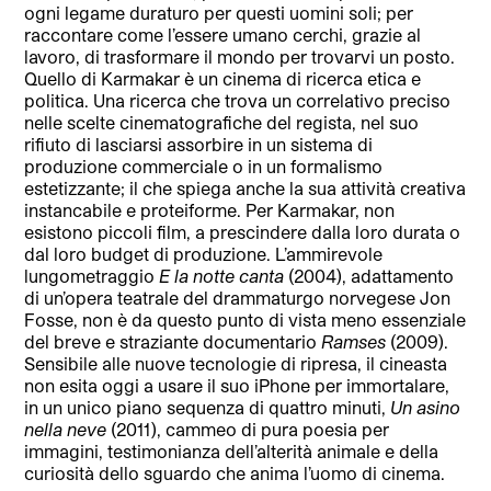
ogni legame duraturo per questi uomini soli; per
raccontare come l’essere umano cerchi, grazie al
lavoro, di trasformare il mondo per trovarvi un posto.
Quello di Karmakar è un cinema di ricerca etica e
politica. Una ricerca che trova un correlativo preciso
nelle scelte cinematografiche del regista, nel suo
rifiuto di lasciarsi assorbire in un sistema di
produzione commerciale o in un formalismo
estetizzante; il che spiega anche la sua attività creativa
instancabile e proteiforme. Per Karmakar, non
esistono piccoli film, a prescindere dalla loro durata o
dal loro budget di produzione. L’ammirevole
lungometraggio
E la notte canta
(2004), adattamento
di un’opera teatrale del drammaturgo norvegese Jon
Fosse, non è da questo punto di vista meno essenziale
del breve e straziante documentario
Ramses
(2009).
Sensibile alle nuove tecnologie di ripresa, il cineasta
non esita oggi a usare il suo iPhone per immortalare,
in un unico piano sequenza di quattro minuti,
Un asino
nella neve
(2011), cammeo di pura poesia per
immagini, testimonianza dell’alterità animale e della
curiosità dello sguardo che anima l’uomo di cinema.