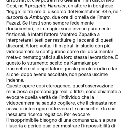
Così, ne
Il progetto Himmler
, un attore in borghese
“legge” le tre ore di discorso del Reichführer-SS e, ne
I
discorsi di Amburgo
, due ore di omelia dell’imam
Fazazi. Se i testi sono sempre fedelmente
documentari, le immagini sono invece puramente
finzionali: è infatti l’attore Manfred Zapatka a
interpretare i testi per restituire gli accenti di questi
discorsi. A loro volta, i film girati in studio con più
videocamere si configurano come dei documentari
meta-cinematografici sulla loro stessa lavorazione. È
questo lo strumento scelto da Karmakar per
trasmettere allo spettatore queste parole d’odio e far
sì che, dopo averle ascoltate, non possa uscirne
indenne.
Queste opere così eterogenee, quest’osservazione
minuziosa di personaggi reali o fittizi, sono chiamate a
evocare quella verità dell’individuo che la
videocamera ha saputo cogliere, che il cineasta non
cessa di interrogare attraverso le sue scelte e la sua
inesausta ricerca registica. Per evocare
l’insopprimibile bisogno di una comunanza, sia pure
illusoria e pericolosa; per mostrare l’impossibilità di