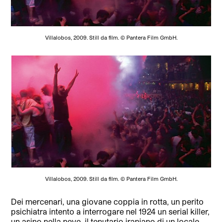
Villalobos, 2009. Still da film. © Pantera Film GmbH.
Villalobos, 2009. Still da film. © Pantera Film GmbH.
Dei mercenari, una giovane coppia in rotta, un perito
psichiatra intento a interrogare nel 1924 un serial killer,
un asino nella neve, il tenutario iraniano di un locale