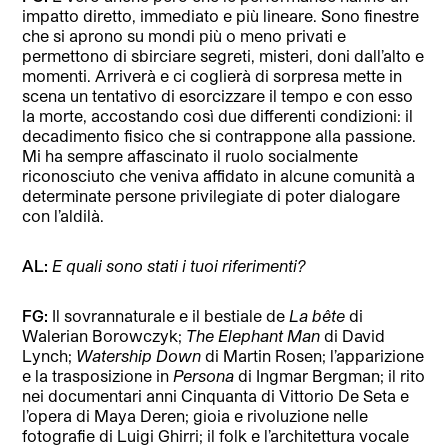
impatto diretto, immediato e più lineare. Sono finestre
che si aprono su mondi più o meno privati e
permettono di sbirciare segreti, misteri, doni dall’alto e
momenti. Arriverà e ci coglierà di sorpresa mette in
scena un tentativo di esorcizzare il tempo e con esso
la morte, accostando così due differenti condizioni: il
decadimento fisico che si contrappone alla passione.
Mi ha sempre affascinato il ruolo socialmente
riconosciuto che veniva affidato in alcune comunità a
determinate persone privilegiate di poter dialogare
con l’aldilà.
AL:
E quali sono stati i tuoi riferimenti?
FG:
Il sovrannaturale e il bestiale de
La bête
di
Walerian Borowczyk;
The Elephant Man
di David
Lynch;
Watership Down
di Martin Rosen; l’apparizione
e la trasposizione in
Persona
di Ingmar Bergman; il rito
nei documentari anni Cinquanta di Vittorio De Seta e
l’opera di Maya Deren; gioia e rivoluzione nelle
fotografie di Luigi Ghirri; il folk e l’architettura vocale