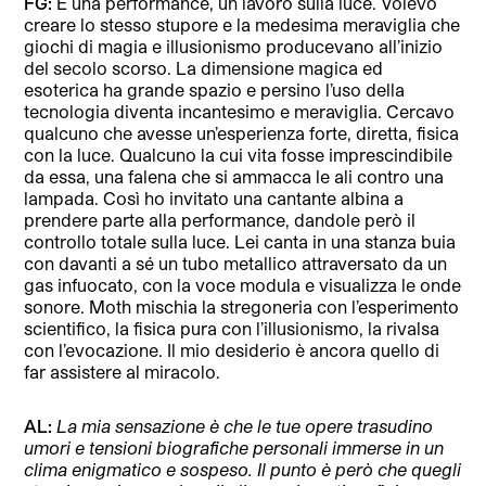
FG:
È una performance, un lavoro sulla luce. Volevo
creare lo stesso stupore e la medesima meraviglia che
giochi di magia e illusionismo producevano all’inizio
del secolo scorso. La dimensione magica ed
esoterica ha grande spazio e persino l’uso della
tecnologia diventa incantesimo e meraviglia. Cercavo
qualcuno che avesse un’esperienza forte, diretta, fisica
con la luce. Qualcuno la cui vita fosse imprescindibile
da essa, una falena che si ammacca le ali contro una
lampada. Così ho invitato una cantante albina a
prendere parte alla performance, dandole però il
controllo totale sulla luce. Lei canta in una stanza buia
con davanti a sé un tubo metallico attraversato da un
gas infuocato, con la voce modula e visualizza le onde
sonore. Moth mischia la stregoneria con l’esperimento
scientifico, la fisica pura con l’illusionismo, la rivalsa
con l’evocazione. Il mio desiderio è ancora quello di
far assistere al miracolo.
AL:
La mia sensazione è che le tue opere trasudino
umori e tensioni biografiche personali immerse in un
clima enigmatico e sospeso. Il punto è però che quegli