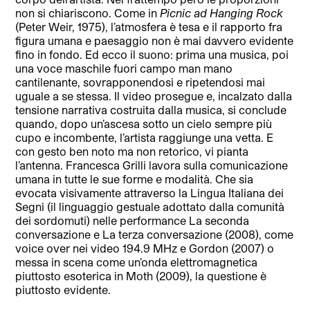
non si chiariscono. Come in
Picnic ad Hanging Rock
(Peter Weir, 1975), l’atmosfera è tesa e il rapporto fra
figura umana e paesaggio non è mai davvero evidente
fino in fondo. Ed ecco il suono: prima una musica, poi
una voce maschile fuori campo man mano
cantilenante, sovrapponendosi e ripetendosi mai
uguale a se stessa. Il video prosegue e, incalzato dalla
tensione narrativa costruita dalla musica, si conclude
quando, dopo un’ascesa sotto un cielo sempre più
cupo e incombente, l’artista raggiunge una vetta. E
con gesto ben noto ma non retorico, vi pianta
l’antenna. Francesca Grilli lavora sulla comunicazione
umana in tutte le sue forme e modalità. Che sia
evocata visivamente attraverso la Lingua Italiana dei
Segni (il linguaggio gestuale adottato dalla comunità
dei sordomuti) nelle performance La seconda
conversazione e La terza conversazione (2008), come
voice over nei video 194.9 MHz e Gordon (2007) o
messa in scena come un’onda elettromagnetica
piuttosto esoterica in Moth (2009), la questione è
piuttosto evidente.