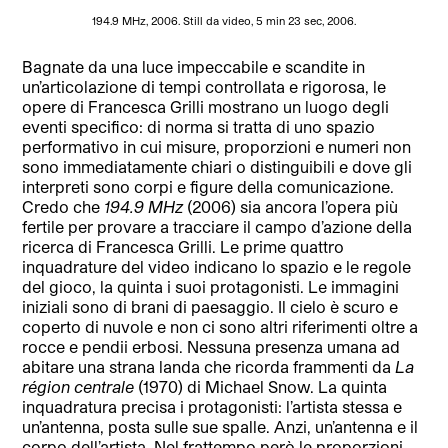
194.9 MHz, 2006. Still da video, 5 min 23 sec, 2006.
Bagnate da una luce impeccabile e scandite in
un’articolazione di tempi controllata e rigorosa, le
opere di Francesca Grilli mostrano un luogo degli
eventi specifico: di norma si tratta di uno spazio
performativo in cui misure, proporzioni e numeri non
sono immediatamente chiari o distinguibili e dove gli
interpreti sono corpi e figure della comunicazione.
Credo che
194.9 MHz
(2006) sia ancora l’opera più
fertile per provare a tracciare il campo d’azione della
ricerca di Francesca Grilli. Le prime quattro
inquadrature del video indicano lo spazio e le regole
del gioco, la quinta i suoi protagonisti. Le immagini
iniziali sono di brani di paesaggio. Il cielo è scuro e
coperto di nuvole e non ci sono altri riferimenti oltre a
rocce e pendii erbosi. Nessuna presenza umana ad
abitare una strana landa che ricorda frammenti da
La
région centrale
(1970) di Michael Snow. La quinta
inquadratura precisa i protagonisti: l’artista stessa e
un’antenna, posta sulle sue spalle. Anzi, un’antenna e il
corpo dell’artista. Nel frattempo però le proporzioni