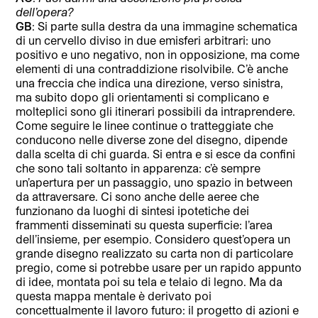
dell’opera?
GB
: Si parte sulla destra da una immagine schematica
di un cervello diviso in due emisferi arbitrari: uno
positivo e uno negativo, non in opposizione, ma come
elementi di una contraddizione risolvibile. C’è anche
una freccia che indica una direzione, verso sinistra,
ma subito dopo gli orientamenti si complicano e
molteplici sono gli itinerari possibili da intraprendere.
Come seguire le linee continue o tratteggiate che
conducono nelle diverse zone del disegno, dipende
dalla scelta di chi guarda. Si entra e si esce da confini
che sono tali soltanto in apparenza: c’è sempre
un’apertura per un passaggio, uno spazio in between
da attraversare. Ci sono anche delle aeree che
funzionano da luoghi di sintesi ipotetiche dei
frammenti disseminati su questa superficie: l’area
dell’insieme, per esempio. Considero quest’opera un
grande disegno realizzato su carta non di particolare
pregio, come si potrebbe usare per un rapido appunto
di idee, montata poi su tela e telaio di legno. Ma da
questa mappa mentale è derivato poi
concettualmente il lavoro futuro: il progetto di azioni e