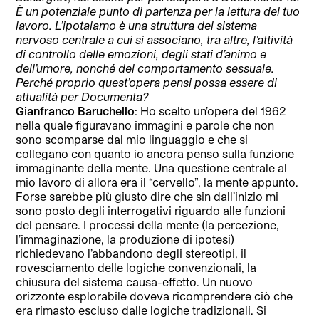
È un potenziale punto di partenza per la lettura del tuo
lavoro. L’ipotalamo è una struttura del sistema
nervoso centrale a cui si associano, tra altre, l’attività
di controllo delle emozioni, degli stati d’animo e
dell’umore, nonché del comportamento sessuale.
Perché proprio quest’opera pensi possa essere di
attualità per Documenta?
Gianfranco Baruchello
: Ho scelto un’opera del 1962
nella quale figuravano immagini e parole che non
sono scomparse dal mio linguaggio e che si
collegano con quanto io ancora penso sulla funzione
immaginante della mente. Una questione centrale al
mio lavoro di allora era il “cervello”, la mente appunto.
Forse sarebbe più giusto dire che sin dall’inizio mi
sono posto degli interrogativi riguardo alle funzioni
del pensare. I processi della mente (la percezione,
l’immaginazione, la produzione di ipotesi)
richiedevano l’abbandono degli stereotipi, il
rovesciamento delle logiche convenzionali, la
chiusura del sistema causa-effetto. Un nuovo
orizzonte esplorabile doveva ricomprendere ciò che
era rimasto escluso dalle logiche tradizionali. Si