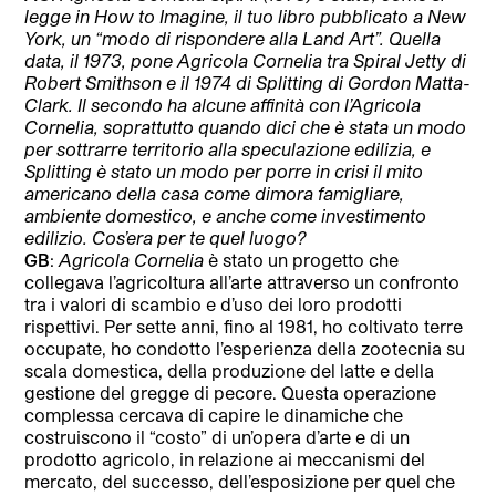
legge in How to Imagine, il tuo libro pubblicato a New
York, un “modo di rispondere alla Land Art”. Quella
data, il 1973, pone Agricola Cornelia tra Spiral Jetty di
Robert Smithson e il 1974 di Splitting di Gordon Matta-
Clark. Il secondo ha alcune affinità con l’Agricola
Cornelia, soprattutto quando dici che è stata un modo
per sottrarre territorio alla speculazione edilizia, e
Splitting è stato un modo per porre in crisi il mito
americano della casa come dimora famigliare,
ambiente domestico, e anche come investimento
edilizio. Cos’era per te quel luogo?
GB
:
Agricola Cornelia
è stato un progetto che
collegava l’agricoltura all’arte attraverso un confronto
tra i valori di scambio e d’uso dei loro prodotti
rispettivi. Per sette anni, fino al 1981, ho coltivato terre
occupate, ho condotto l’esperienza della zootecnia su
scala domestica, della produzione del latte e della
gestione del gregge di pecore. Questa operazione
complessa cercava di capire le dinamiche che
costruiscono il “costo” di un’opera d’arte e di un
prodotto agricolo, in relazione ai meccanismi del
mercato, del successo, dell’esposizione per quel che