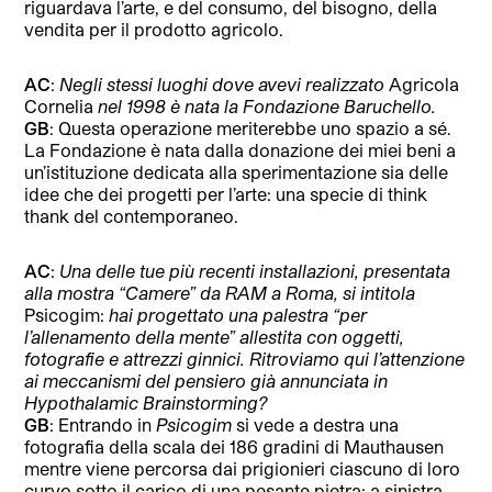
riguardava l’arte, e del consumo, del bisogno, della
vendita per il prodotto agricolo.
AC
:
Negli stessi luoghi dove avevi realizzato
Agricola
Cornelia
nel 1998 è nata la Fondazione Baruchello.
GB
: Questa operazione meriterebbe uno spazio a sé.
La Fondazione è nata dalla donazione dei miei beni a
un’istituzione dedicata alla sperimentazione sia delle
idee che dei progetti per l’arte: una specie di think
thank del contemporaneo.
AC
:
Una delle tue più recenti installazioni, presentata
alla mostra “Camere” da RAM a Roma, si intitola
Psicogim:
hai progettato una palestra “per
l’allenamento della mente” allestita con oggetti,
fotografie e attrezzi ginnici. Ritroviamo qui l’attenzione
ai meccanismi del pensiero già annunciata in
Hypothalamic Brainstorming?
GB
: Entrando in
Psicogim
si vede a destra una
fotografia della scala dei 186 gradini di Mauthausen
mentre viene percorsa dai prigionieri ciascuno di loro
curvo sotto il carico di una pesante pietra; a sinistra