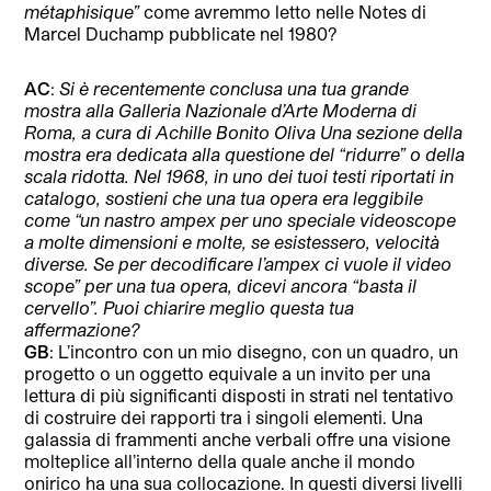
métaphisique”
come avremmo letto nelle Notes di
Marcel Duchamp pubblicate nel 1980?
AC
:
Si è recentemente conclusa una tua grande
mostra alla Galleria Nazionale d’Arte Moderna di
Roma, a cura di Achille Bonito Oliva Una sezione della
mostra era dedicata alla questione del “ridurre” o della
scala ridotta. Nel 1968, in uno dei tuoi testi riportati in
catalogo, sostieni che una tua opera era leggibile
come “un nastro ampex per uno speciale videoscope
a molte dimensioni e molte, se esistessero, velocità
diverse. Se per decodificare l’ampex ci vuole il video
scope” per una tua opera, dicevi ancora “basta il
cervello”. Puoi chiarire meglio questa tua
affermazione?
GB
: L’incontro con un mio disegno, con un quadro, un
progetto o un oggetto equivale a un invito per una
lettura di più significanti disposti in strati nel tentativo
di costruire dei rapporti tra i singoli elementi. Una
galassia di frammenti anche verbali offre una visione
molteplice all’interno della quale anche il mondo
onirico ha una sua collocazione. In questi diversi livelli