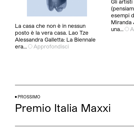
Gli artis
(pensiamo
esempi di
Miranda J
La casa che non è in nessun
una…
A
posto è la vera casa. Lao Tze
Alessandra Galletta: La Biennale
era…
Approfondisci
PROSSIMO
Premio Italia Maxxi