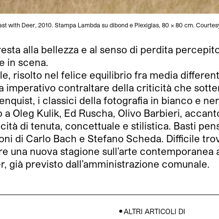
st with Deer, 2010. Stampa Lambda su dibond e Plexiglas, 80 x 80 cm. Courtesy
resta alla bellezza e al senso di perdita percepi
te in scena.
risolto nel felice equilibrio fra media differenti.
a imperativo contraltare della criticità che sott
quist, i classici della fotografia in bianco e 
 Oleg Kulik, Ed Ruscha, Olivo Barbieri, accanto a
à di tenuta, concettuale e stilistica. Basti pensa
ioni di Carlo Bach e Stefano Scheda. Difficile tro
e una nuova stagione sull’arte contemporanea a T
r, già previsto dall’amministrazione comunale.
ALTRI ARTICOLI DI