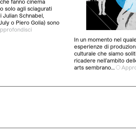
ti che fanno cinema
 solo agli sciagurati
 Julian Schnabel,
uly o Piero Golia) sono
pprofondisci
In un momento nel quale
esperienze di produzio
culturale che siamo soliti
ricadere nell’ambito dell
arts sembrano…
Appro