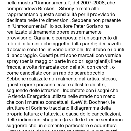
nella mostra “Unmonumental”, del 2007-2008, che
comprendeva Bircken, Sibony e molti altri,
rappresentano questa sensibilità per il provvisorio
declinata nelle tre dimensioni. Sebbene non presente
in “Unmonumental”, lo scultore Peter Soriano ha
realizzato ultimamente opere estremamente
provvisorie. Ognuna è composta di un segmento di
tubo di alluminio che aggetta dalla parete; dei cavetti
d’acciaio sono tesi in varie direzioni, tra il tubo e i punti
di ancoraggio. Questi punti sono marcati con vernice
spray (per la maggior parte in colori sgargianti): linee,
frecce, a volte rimarcate con delle X, con cerchi, o
come cancellate con un rapido scarabocchio.
Sebbene realizzate normalmente dall’artista stesso,
queste opere possono essere allestite da altri,
seguendo delle istruzioni. Indebitate con i segni che
l’Azienda Energetica utilizza nelle strade non meno
che con i murales concettuali (LeWitt, Bochner), le
strutture di Soriano tracciano il diagramma della
propria fattura; e tuttavia, a causa delle cancellazioni,
delle indicazioni sbagliate (a volte le frecce sembrano
suggerire che un elemento particolare o addirittura