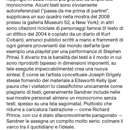
monocrome. Alcuni testi sono ovviamente
autoreferenziali (“passa da me prima di partire!”,
supplicava un suo quadro nella mostra del 2008
presso la galleria Museum 52, a New York); in altri
sono citazioni riciclate di personaggi famosi (il testo di
un dittico del 2004 è copiato da un diario di Kurt
Cobain), annunci pubblici scritti a mano e frammenti di
ogni genere provenienti dal mondo dell’arte (per
esempio una
playlist
per una performance di Stephen
Prina). Il divario tra la banalità dei testi e il modo in cui
sono riprodotti (spesso in dimensioni imponenti, su
tele eseguite impeccabilmente) crea una nuova
sintesi. È come se l’artista concettuale Joseph Grigely
stesse fornendo del materiale a Ellsworth Kelly (per
paura che i visitatori lo classifichino unicamente come
plagiario di testi, generalmente Sandner include nelle
sue mostre personali almeno un monocromo senza
testi, spesso su una tela sagomata). Piuttosto che
ridurre a caricatura l’astrazione — come Richard
Prince, con cui è stato sfavorevolmente paragonato —
Sandner le assegna un compito molto serio: colmare il
varco tra il quotidiano e l’ideale.