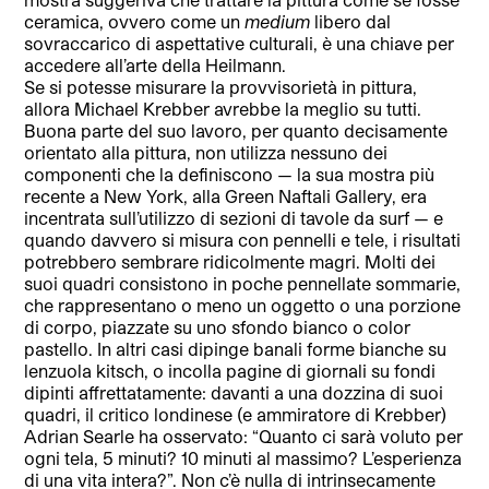
ceramica, ovvero come un
medium
libero dal
sovraccarico di aspettative culturali, è una chiave per
accedere all’arte della Heilmann.
Se si potesse misurare la provvisorietà in pittura,
allora Michael Krebber avrebbe la meglio su tutti.
Buona parte del suo lavoro, per quanto decisamente
orientato alla pittura, non utilizza nessuno dei
componenti che la definiscono — la sua mostra più
recente a New York, alla Green Naftali Gallery, era
incentrata sull’utilizzo di sezioni di tavole da surf — e
quando davvero si misura con pennelli e tele, i risultati
potrebbero sembrare ridicolmente magri. Molti dei
suoi quadri consistono in poche pennellate sommarie,
che rappresentano o meno un oggetto o una porzione
di corpo, piazzate su uno sfondo bianco o color
pastello. In altri casi dipinge banali forme bianche su
lenzuola kitsch, o incolla pagine di giornali su fondi
dipinti affrettatamente: davanti a una dozzina di suoi
quadri, il critico londinese (e ammiratore di Krebber)
Adrian Searle ha osservato: “Quanto ci sarà voluto per
ogni tela, 5 minuti? 10 minuti al massimo? L’esperienza
di una vita intera?”. Non c’è nulla di intrinsecamente