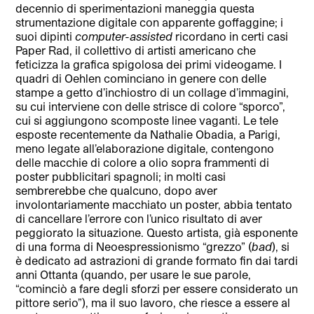
decennio di sperimentazioni maneggia questa
strumentazione digitale con apparente goffaggine; i
suoi dipinti
computer-assisted
ricordano in certi casi
Paper Rad, il collettivo di artisti americano che
feticizza la grafica spigolosa dei primi videogame. I
quadri di Oehlen cominciano in genere con delle
stampe a getto d’inchiostro di un collage d’immagini,
su cui interviene con delle strisce di colore “sporco”,
cui si aggiungono scomposte linee vaganti. Le tele
esposte recentemente da Nathalie Obadia, a Parigi,
meno legate all’elaborazione digitale, contengono
delle macchie di colore a olio sopra frammenti di
poster pubblicitari spagnoli; in molti casi
sembrerebbe che qualcuno, dopo aver
involontariamente macchiato un poster, abbia tentato
di cancellare l’errore con l’unico risultato di aver
peggiorato la situazione. Questo artista, già esponente
di una forma di Neoespressionismo “grezzo” (
bad
), si
è dedicato ad astrazioni di grande formato fin dai tardi
anni Ottanta (quando, per usare le sue parole,
“cominciò a fare degli sforzi per essere considerato un
pittore serio”), ma il suo lavoro, che riesce a essere al