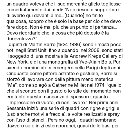
un quadro voleva che il suo mercante glielo togliesse
immediatamente dai piedi: “Non riesco a sopportare
di averlo qui davanti a me…[Quando] ho finito
qualcosa, scopro che è solo la base per ciò che devo
fare dopo. Non è mai più che un punto di partenza…
Devo ricordarle che la cosa che più detesto è la
durevolezza?”.
I dipinti di Martin Barré (1924-1996) sono rimasti poco
noti negli Stati Uniti fino a quando, nel 2008, sono stati
il soggetto di una mostra alla Andrew Kreps Gallery di
New York, e di una monografia di Yve-Alain Bois. Pur
avendo cominciato a emergere nella Parigi degli anni
Cinquanta come pittore astratto e gestuale, Barré si
sforzò di lavorare con della pittura meno materica.
“Ma”, come spiegò a Catherine Millet nel 1974, “quello
che si scontrò con il gusto o lo stile del momento non
era tanto questa mancanza di spessore, quanto
l’impressione di vuoto, di non-lavoro.” Nei primi anni
Sessanta iniziò una serie di quadri con righe e griglie
(usò anche motivi a freccia), a volte realizzati a spray
con l’uso di stencil. Persino oggi, i quadri sembrano
davvero solo inizi estemporanei, quasi delle basi per