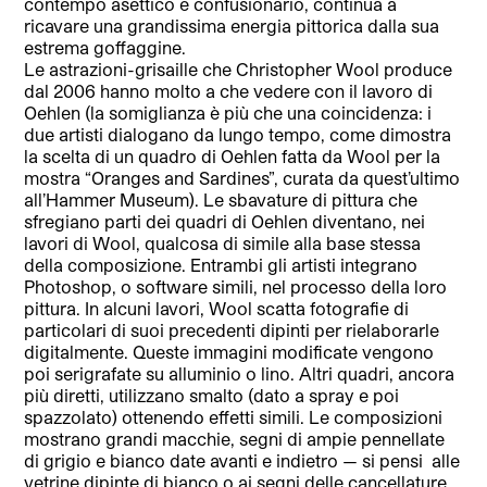
contempo asettico e confusionario, continua a
ricavare una grandissima energia pittorica dalla sua
estrema goffaggine.
Le astrazioni-grisaille che Christopher Wool produce
dal 2006 hanno molto a che vedere con il lavoro di
Oehlen (la somiglianza è più che una coincidenza: i
due artisti dialogano da lungo tempo, come dimostra
la scelta di un quadro di Oehlen fatta da Wool per la
mostra “Oranges and Sardines”, curata da quest’ultimo
all’Hammer Museum). Le sbavature di pittura che
sfregiano parti dei quadri di Oehlen diventano, nei
lavori di Wool, qualcosa di simile alla base stessa
della composizione. Entrambi gli artisti integrano
Photoshop, o software simili, nel processo della loro
pittura. In alcuni lavori, Wool scatta fotografie di
particolari di suoi precedenti dipinti per rielaborarle
digitalmente. Queste immagini modificate vengono
poi serigrafate su alluminio o lino. Altri quadri, ancora
più diretti, utilizzano smalto (dato a spray e poi
spazzolato) ottenendo effetti simili. Le composizioni
mostrano grandi macchie, segni di ampie pennellate
di grigio e bianco date avanti e indietro — si pensi alle
vetrine dipinte di bianco o ai segni delle cancellature