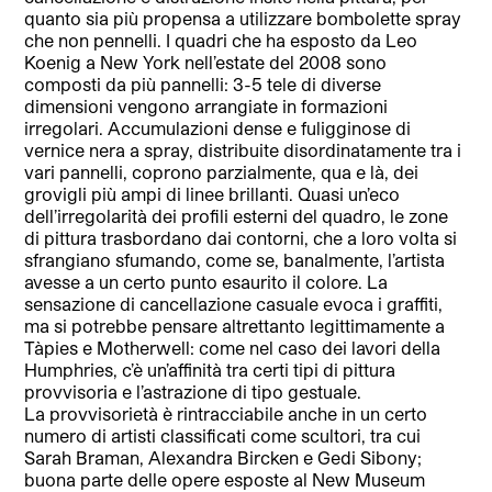
quanto sia più propensa a utilizzare bombolette spray
che non pennelli. I quadri che ha esposto da Leo
Koenig a New York nell’estate del 2008 sono
composti da più pannelli: 3-5 tele di diverse
dimensioni vengono arrangiate in formazioni
irregolari. Accumulazioni dense e fuligginose di
vernice nera a spray, distribuite disordinatamente tra i
vari pannelli, coprono parzialmente, qua e là, dei
grovigli più ampi di linee brillanti. Quasi un’eco
dell’irregolarità dei profili esterni del quadro, le zone
di pittura trasbordano dai contorni, che a loro volta si
sfrangiano sfumando, come se, banalmente, l’artista
avesse a un certo punto esaurito il colore. La
sensazione di cancellazione casuale evoca i graffiti,
ma si potrebbe pensare altrettanto legittimamente a
Tàpies e Motherwell: come nel caso dei lavori della
Humphries, c’è un’affinità tra certi tipi di pittura
provvisoria e l’astrazione di tipo gestuale.
La provvisorietà è rintracciabile anche in un certo
numero di artisti classificati come scultori, tra cui
Sarah Braman, Alexandra Bircken e Gedi Sibony;
buona parte delle opere esposte al New Museum