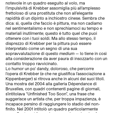
notevole in un quadro eseguito al volo, ma
l’impulsività di Krebber assomiglia più all’amplesso
frettoloso di una prostituta che non all’elegante
rapidità di un dipinto a inchiostro cinese. Sembra che
dica: sì, quella che faccio è pittura, ma non cadiamo
nel sentimentalismo e non sprechiamoci su tempo e
materiali inutilmente; questo è tutto quel che puoi
ottenere con i tuoi soldi. Ma allo stesso tempo, il
disprezzo di Krebber per la pittura può essere
interpretato come un segno di una sua
sopravvalutazione di questo
medium
— lo tiene in così
alta considerazione da aver paura di insozzarlo con un
contatto troppo ravvicinato.
Lo humor un po’ dandy, doloroso, che percorre
l’opera di Krebber (e che ne giustifica l’associazione a
Kippenberger) si ritrova anche in alcuni dei suoi titoli.
Una mostra del 2004 alla galleria Dépendance di
Bruxelles, con quadri contenenti pagine di giornali,
s’intitolava “Unfinished Too Soon”, una frase che
suggerisce un artista che, per troppa impazienza, è
incapace persino di raggiungere lo stadio del non-
finito. Nel 2001 intitolò un quadro particolarmente