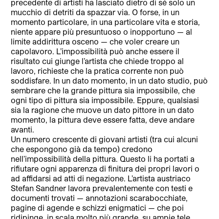
precedente di artisti ha lasciato dietro di sé solo un
mucchio di detriti da spazzar via. O forse, in un
momento particolare, in una particolare vita e storia,
niente appare più presuntuoso o inopportuno — al
limite addirittura osceno — che voler creare un
capolavoro. L’impossibilità può anche essere il
risultato cui giunge l’artista che chiede troppo al
lavoro, richieste che la pratica corrente non può
soddisfare. In un dato momento, in un dato studio, può
sembrare che la grande pittura sia impossibile, che
ogni tipo di pittura sia impossibile. Eppure, qualsiasi
sia la ragione che muove un dato pittore in un dato
momento, la pittura deve essere fatta, deve andare
avanti.
Un numero crescente di giovani artisti (tra cui alcuni
che espongono già da tempo) credono
nell’impossibilità della pittura. Questo li ha portati a
rifiutare ogni apparenza di finitura dei propri lavori o
ad affidarsi ad atti di negazione. L’artista austriaco
Stefan Sandner lavora prevalentemente con testi e
documenti trovati — annotazioni scarabocchiate,
pagine di agende e schizzi enigmatici — che poi
ridipinge, in scala molto più grande, su ampie tele