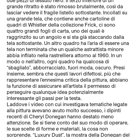
due pezzi di tessuto nero. Il terzo inferiore di un
grande ritratto è stato rimosso brutalmente, così da
lasciar vedere il fragile listello sottostante. Incollati su
una grande tela, che contiene anche cartoline di
quadri di Whistler della collezione Frick, ci sono
quattro grandi fogli di carta, uno dei quali è
raggrinzito su un angolo e si sta già staccando dalla
tela sottostante. Un altro quadro ha l’aria di essere una
tela non terminata che un qualche astrattista minore
abbia infilato nella rastrelliera attorno al 1960. In un
modo o nell’altro, ogni quadro ha qualcosa di
“sbagliato”, abborracciato, fuori moda, oscuro. Presi
insieme, sembra che questi lavori difettosi, più che
rappresentare l’ennesima critica della pittura, abbiano
la funzione di assicurare all’artista il permesso di
perseguire qualunque idea potenzialmente
interessante gli passi per la testa.
Laddove i video con cui investigava tematiche legate
alla pittura avevano avuto molto successo, i dipinti
recenti di Cheryl Donegan hanno destato meno
attenzione. Se si tiene conto del suo modo di operare,
le sue scelte di forme e materiali, la cosa non
sorprende. “Luxury Dust”, la mostra della Donegan del