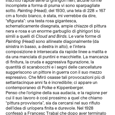
inscritto rapide serie di ghirigori neri; alcune forme
incomplete a forma di piuma vi sono sparpagliate
sotto.
Painting (Head)
, del 1930, una tela di 228 x 167
cm a fondo bianco, è stata, mi verrebbe da dire,
“sfigurata”: una testa rosa gigantesca,
schematicamente disegnata, ampie chiazze di pittura
nera e rosa e un enorme garbuglio di ghirigori blu
simili a quelli di
Cloud and Birds
. Le varie forme di
Painting (Head)
sono allineate diagonalmente (da
sinistra in basso, a destra in alto), e l’intera
composizione è intersecata da rapide linee a matita e
da una manciata di puntini e macchiette. La mancanza
di finitura, la cruda e aggressiva figurazione, la
quantità di scarabocchi e i segni delle cancellature
suggeriscono un pittore in guerra con il suo mezzo
espressivo. Che Miró osasse tali provocazioni più di
settantacinque anni fa è incredibile; ci appare un
contemporaneo di Polke e Kippenberger.
Penso che l’origine della sua audacia, e la ragione per
cui il suo lavoro è così prossimo a quel che chiamo
“pittura provvisoria”, sia da cercarsi nel suo rifiuto
dell’idea di un’opera finita e durevole. Nel 1928
confessò a Francesc Trabal che dopo aver terminato