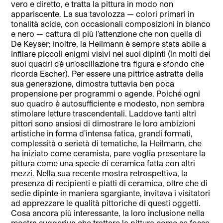
vero e diretto, e tratta la pittura in modo non
appariscente. La sua tavolozza — colori primari in
tonalità acide, con occasionali composizioni in bianco
e nero — cattura di più l’attenzione che non quella di
De Keyser; inoltre, la Heilmann è sempre stata abile a
infilare piccoli enigmi visivi nei suoi dipinti (in molti dei
suoi quadri c’è un’oscillazione tra figura e sfondo che
ricorda Escher). Per essere una pittrice astratta della
sua generazione, dimostra tuttavia ben poca
propensione per programmi o agende. Poiché ogni
suo quadro è autosufficiente e modesto, non sembra
stimolare letture trascendentali. Laddove tanti altri
pittori sono ansiosi di dimostrare le loro ambizioni
artistiche in forma d’intensa fatica, grandi formati,
complessità o serietà di tematiche, la Heilmann, che
ha iniziato come ceramista, pare voglia presentare la
pittura come una specie di ceramica fatta con altri
mezzi. Nella sua recente mostra retrospettiva, la
presenza di recipienti e piatti di ceramica, oltre che di
sedie dipinte in maniera sgargiante, invitava i visitatori
ad apprezzare le qualità pittoriche di questi oggetti.
Cosa ancora più interessante, la loro inclusione nella
mostra suggeriva che trattare la pittura come se fosse