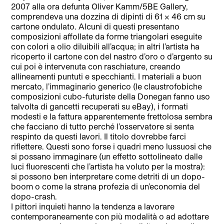
2007 alla ora defunta Oliver Kamm/5BE Gallery,
comprendeva una dozzina di dipinti di 61 x 46 cm su
cartone ondulato. Alcuni di questi presentano
composizioni affollate da forme triangolari eseguite
con colori a olio diluibili all’acqua; in altri l’artista ha
ricoperto il cartone con del nastro d’oro o d’argento su
cui poi è intervenuta con raschiature, creando
allineamenti puntuti e specchianti. I materiali a buon
mercato, l’immaginario generico (le claustrofobiche
composizioni cubo-futuriste della Donegan fanno uso
talvolta di gancetti recuperati su eBay), i formati
modesti e la fattura apparentemente frettolosa sembra
che facciano di tutto perché l’osservatore si senta
respinto da questi lavori. Il titolo dovrebbe farci
riflettere. Questi sono forse i quadri meno lussuosi che
si possano immaginare (un effetto sottolineato dalle
luci fluorescenti che l’artista ha voluto per la mostra):
si possono ben interpretare come detriti di un dopo-
boom o come la strana profezia di un’economia del
dopo-crash.
I pittori inquieti hanno la tendenza a lavorare
contemporaneamente con più modalità o ad adottare