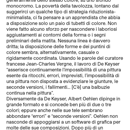
monocromo. La povertà della tavolozza, lontano dal
suggerirci un qualche tipo di strategia riduzionista-
minimalista, ci fa pensare a un apprendista che abbia
a disposizione solo un paio di tubetti di colore. Non
viene fatto alcuno sforzo per nascondere i laboriosi
aggiustamenti ai contorni della forma o i segni
preliminari della matita. Nessuna linea è davvero
dritta; la disposizione delle forme e dei puntini di
colore sembra, alternativamente, casuale o
rigidamente coordinata. Usando le parole del curatore
francese Jean-Charles Vergne, il lavoro di De Keyser
“asserisce continuamente l’impossibilità di una pittura
esente da ritocchi, errori, imprevisti, l’impossibilità di
una pittura non disposta a evidenziare le giunture, le
seconde versioni, i fallimenti… [C’è] una balbuzie
continua nella pittura”.
Diversamente da De Keyser, Albert Oehlen dipinge in
grande formato e si concede ben più di due o tre
colori; eppure anche nelle sue tele sembrano
abbondare “errori” e “seconde versioni”. Oehlen non
nasconde di appoggiarsi a un software di grafica per
molte delle sue composizioni. Dopo più di un