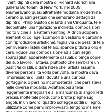
I venti dipinti della mostra di Richard Aldrich alla
galleria Bortolami di New York, nel 2009,
enumeravano quasi altrettante modalità moderniste:
c’erano quadri gestuali che sembrano dettagli da
dipinti di Philip Guston dei tardi anni Cinquanta, tele
decostruite, una figurazione indiretta, composizioni
molto vicine alla Pattern Painting. Aldrich adopera
elementi di collage (scampoli di vestiario e cartoline
con riproduzioni artistiche), taglia via dei pezzi di tela
per rivelare i listelli del telaio, spande pittura a olio e
cera, riduce una composizione ad alcuni segni
sparpagliati apparentemente casuali, dipinge copie
del suo lavoro. Tuttavia, piuttosto che sembrare un
pastiche
di stili, o dare l’idea che l’artista assuma
diverse personalità volta per volta, la mostra dava
l’impressione di unità, dovuta a una curiosa
goffaggine, o persino incompetenza, che persisteva
nelle diverse modalità. Adattandosi a telai
leggermente irregolari e alla mancanza di angoli retti
precisi, molte tele producono brutte pieghe sugli
angoli. In un lavoro, quattro schegge sottili di legno,
utilizzate come perni improvvisati, tengono insieme