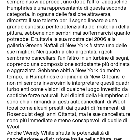
sempre nuovi approcci, uno dopo l’altro. Jacqueline
Humphries è una rappresentante di questa seconda
categoria. In ognuna delle fasi che attraversa,
dimostra il suo talento per il segno lineare e una
grande curiosità per le potenzialità dei materiali della
pittura, sebbene non sembri mai soffermarcisi quanto
potrebbe. E tuttavia la sua mostra del 2006 alla
galleria Greene Naftali di New York è stata una delle
sue migliori. Nei quadri a olio argentati, i gesti
sembrano cancellarsi l’un l’altro in un turbine di segni,
coprendo una composizione sottostante più ordinata
e aggraziata. Sebbene abiti a New York da molto
tempo, la Humphries è originaria di New Orleans, e
non mi sembra inverosimile interpretare questi quadri
turbolenti come visioni di qualche luogo investito da
caotiche forze naturali. Nei dipinti della Humphries ci
sono chiari rimandi ai gesti autocancellanti di Wool
(così come alcuni prestiti dai quadri di frammenti di
Rosenquist degli anni Ottanta), ma le sue cancellature
sono più immediate e meno consapevoli di quelle di
Wool.
Anche Wendy White sfrutta le potenzialità di
cancellazione e distruzione insite nella pittura, per