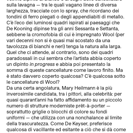
sulla lavagna — tra le quali vagano linee di diversa
larghezza, tracciate con lo spray, che ricordano dei
tondini di ferro piegati o degli appendiabiti di metallo.
C’è l’eco dei luminosi quadri ispirati ai paesaggi che
De Kooning dipinse tra gli anni Sessanta e Settanta,
sebbene la cromofobia di cui è impregnato Wool (per
vari decenni non si è quasi mai scostato da una
tavolozza di bianchi e neri) tenga la natura alla larga.
Quel che ci attende, al contrario, sono dei quadri
paradossali in cui sembra che l’artista abbia coperto
un dipinto
in progress
e abbia poi presentato la
somma di queste cancellature come lavoro finito. Ma
è stato davvero coperto qualcosa? C’è qualcosa sotto
le cancellature di Wool?
Da una certa angolatura, Mary Heilmann è la più
inverosimile candidata, tra i pittori, alla celebrità: per
quasi quarant’anni ha fatto affidamento su un piccolo
numero di strutture moderniste prêt-à-porter —
soprattutto griglie o blocchi di colore su fondi
uniformi — che utilizza con una nonchalance al limite
della trascuratezza. Come De Keyser, preferisce
qualcosa di vacillante ed esitante a ciò che si dà come