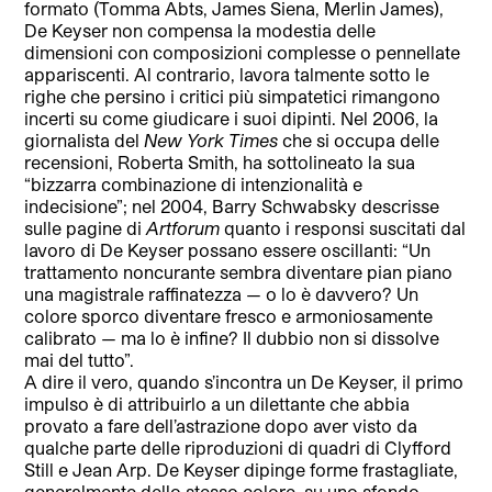
formato (Tomma Abts, James Siena, Merlin James),
De Keyser non compensa la modestia delle
dimensioni con composizioni complesse o pennellate
appariscenti. Al contrario, lavora talmente sotto le
righe che persino i critici più simpatetici rimangono
incerti su come giudicare i suoi dipinti. Nel 2006, la
giornalista del
New York Times
che si occupa delle
recensioni, Roberta Smith, ha sottolineato la sua
“bizzarra combinazione di intenzionalità e
indecisione”; nel 2004, Barry Schwabsky descrisse
sulle pagine di
Artforum
quanto i responsi suscitati dal
lavoro di De Keyser possano essere oscillanti: “Un
trattamento noncurante sembra diventare pian piano
una magistrale raffinatezza — o lo è davvero? Un
colore sporco diventare fresco e armoniosamente
calibrato — ma lo è infine? Il dubbio non si dissolve
mai del tutto”.
A dire il vero, quando s’incontra un De Keyser, il primo
impulso è di attribuirlo a un dilettante che abbia
provato a fare dell’astrazione dopo aver visto da
qualche parte delle riproduzioni di quadri di Clyfford
Still e Jean Arp. De Keyser dipinge forme frastagliate,
generalmente dello stesso colore, su uno sfondo