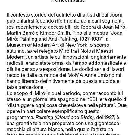
Il contesto storico del quintetto di artisti di cui sopra
può chiarirsi facendo riferimento ad alcuni segmenti,
resi recentemente accessibili, dell’opera di Joan Miró,
Martin Barré e Kimber Smith. Fino alla mostra “Joan
Miró: Painting and Anti-Painting, 1927-1937”, al
Museum of Modern Art di New York lo scorso
autunno, avrei relegato Miró tra i Noiosi Maestri
Moderni, un artista le cui innovazioni, originariamente
radicali, erano state ormai da tempo addomesticate e
diluite per sovraesposizione. Le dodici serie di lavori
raccolte dalla curatrice del MoMA Anne Umland mi
hanno liberato definitivamente da questa stupida e
falsa percezione.
Lo scopo di Miró in quel periodo, come raccontò lui
stesso a un giornalista spagnolo nel 1931, era quello di
“distruggere ogni cosa che esisteva nella pittura”. Due
opere in particolare esemplificano questo
programma.
Painting (Cloud and Birds)
, del 1927, è
una grande tela non preparata con una gigantesca
macchia di pittura bianca, nella quale l’artista ha