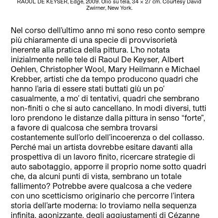
RAOUL DE KEYSER, Edge, 2009. Olio su tela, 34 x 27 cm. Courtesy David
Zwirner, New York.
Nel corso dell’ultimo anno mi sono reso conto sempre
più chiaramente di una specie di provvisorietà
inerente alla pratica della pittura. L’ho notata
inizialmente nelle tele di Raoul De Keyser, Albert
Oehlen, Christopher Wool, Mary Heilmann e Michael
Krebber, artisti che da tempo producono quadri che
hanno l’aria di essere stati buttati giù un po’
casualmente, a mo’ di tentativi, quadri che sembrano
non-finiti o che si auto cancellano. In modi diversi, tutti
loro prendono le distanze dalla pittura in senso “forte”,
a favore di qualcosa che sembra trovarsi
costantemente sull’orlo dell’incoerenza o del collasso.
Perché mai un artista dovrebbe esitare davanti alla
prospettiva di un lavoro finito, ricercare strategie di
auto sabotaggio, apporre il proprio nome sotto quadri
che, da alcuni punti di vista, sembrano un totale
fallimento? Potrebbe avere qualcosa a che vedere
con uno scetticismo originario che percorre l’intera
storia dell’arte moderna: lo troviamo nella sequenza
infinita, agonizzante, degli aggiustamenti di Cézanne