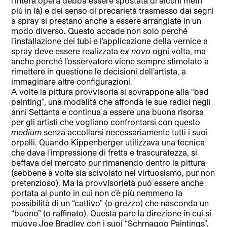
l’intera opera debba essere spostata di alcuni metri
più in là) e del senso di precarietà trasmesso dai segni
a spray si prestano anche a essere arrangiate in un
modo diverso. Questo accade non solo perché
l’installazione dei tubi e l’applicazione della vernice a
spray deve essere realizzata
ex novo
ogni volta, ma
anche perché l’osservatore viene sempre stimolato a
rimettere in questione le decisioni dell’artista, a
immaginare altre configurazioni.
A volte la pittura provvisoria si sovrappone alla “bad
painting”, una modalità che affonda le sue radici negli
anni Settanta e continua a essere una buona risorsa
per gli artisti che vogliano confrontarsi con questo
medium
senza accollarsi necessariamente tutti i suoi
orpelli. Quando Kippenberger utilizzava una tecnica
che dava l’impressione di fretta e trascuratezza, si
beffava del mercato pur rimanendo dentro la pittura
(sebbene a volte sia scivolato nel virtuosismo, pur non
pretenzioso). Ma la provvisorietà può essere anche
portata al punto in cui non c’è più nemmeno la
possibilità di un “cattivo” (o grezzo) che nasconda un
“buono” (o raffinato). Questa pare la direzione in cui si
muove Joe Bradley con i suoi “Schmagoo Paintings”,