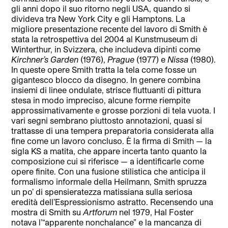
gli anni dopo il suo ritorno negli USA, quando si
divideva tra New York City e gli Hamptons. La
migliore presentazione recente del lavoro di Smith è
stata la retrospettiva del 2004 al Kunstmuseum di
Winterthur, in Svizzera, che includeva dipinti come
Kirchner’s Garden
(1976),
Prague
(1977) e
Nissa
(1980).
In queste opere Smith tratta la tela come fosse un
gigantesco blocco da disegno. In genere combina
insiemi di linee ondulate, strisce fluttuanti di pittura
stesa in modo impreciso, alcune forme riempite
approssimativamente e grosse porzioni di tela vuota. I
vari segni sembrano piuttosto annotazioni, quasi si
trattasse di una tempera preparatoria considerata alla
fine come un lavoro concluso. È la firma di Smith — la
sigla KS a matita, che appare incerta tanto quanto la
composizione cui si riferisce — a identificarle come
opere finite. Con una fusione stilistica che anticipa il
formalismo informale della Heilmann, Smith spruzza
un po’ di spensieratezza matissiana sulla seriosa
eredità dell’Espressionismo astratto. Recensendo una
mostra di Smith su
Artforum
nel 1979, Hal Foster
notava l’“apparente nonchalance” e la mancanza di