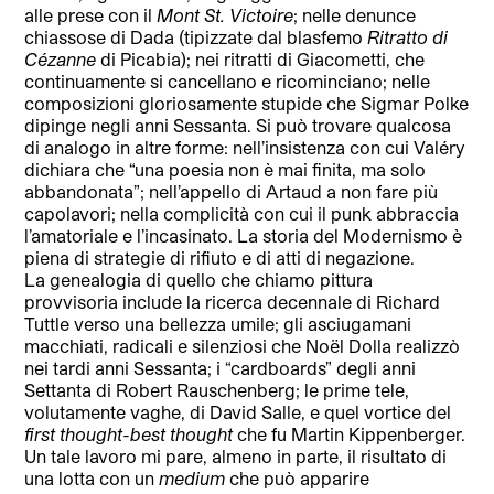
alle prese con il
Mont St. Victoire
; nelle denunce
chiassose di Dada (tipizzate dal blasfemo
Ritratto di
Cézanne
di Picabia); nei ritratti di Giacometti, che
continuamente si cancellano e ricominciano; nelle
composizioni gloriosamente stupide che Sigmar Polke
dipinge negli anni Sessanta. Si può trovare qualcosa
di analogo in altre forme: nell’insistenza con cui Valéry
dichiara che “una poesia non è mai finita, ma solo
abbandonata”; nell’appello di Artaud a non fare più
capolavori; nella complicità con cui il punk abbraccia
l’amatoriale e l’incasinato. La storia del Modernismo è
piena di strategie di rifiuto e di atti di negazione.
La genealogia di quello che chiamo pittura
provvisoria include la ricerca decennale di Richard
Tuttle verso una bellezza umile; gli asciugamani
macchiati, radicali e silenziosi che Noël Dolla realizzò
nei tardi anni Sessanta; i “cardboards” degli anni
Settanta di Robert Rauschenberg; le prime tele,
volutamente vaghe, di David Salle, e quel vortice del
first thought-best thought
che fu Martin Kippenberger.
Un tale lavoro mi pare, almeno in parte, il risultato di
una lotta con un
medium
che può apparire