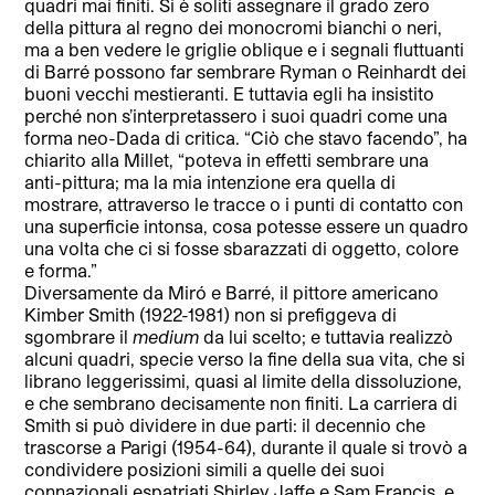
quadri mai finiti. Si è soliti assegnare il grado zero
della pittura al regno dei monocromi bianchi o neri,
ma a ben vedere le griglie oblique e i segnali fluttuanti
di Barré possono far sembrare Ryman o Reinhardt dei
buoni vecchi mestieranti. E tuttavia egli ha insistito
perché non s’interpretassero i suoi quadri come una
forma neo-Dada di critica. “Ciò che stavo facendo”, ha
chiarito alla Millet, “poteva in effetti sembrare una
anti-pittura; ma la mia intenzione era quella di
mostrare, attraverso le tracce o i punti di contatto con
una superficie intonsa, cosa potesse essere un quadro
una volta che ci si fosse sbarazzati di oggetto, colore
e forma.”
Diversamente da Miró e Barré, il pittore americano
Kimber Smith (1922-1981) non si prefiggeva di
sgombrare il
medium
da lui scelto; e tuttavia realizzò
alcuni quadri, specie verso la fine della sua vita, che si
librano leggerissimi, quasi al limite della dissoluzione,
e che sembrano decisamente non finiti. La carriera di
Smith si può dividere in due parti: il decennio che
trascorse a Parigi (1954-64), durante il quale si trovò a
condividere posizioni simili a quelle dei suoi
connazionali espatriati Shirley Jaffe e Sam Francis, e